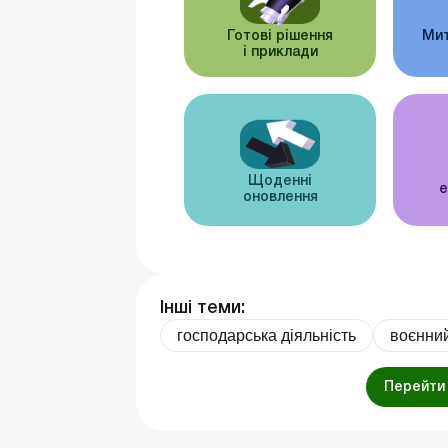
Готові рішення
Мит
і приклади
Щоденні
е
оновлення
Інші теми:
господарська діяльність
воєнний
Перейти 