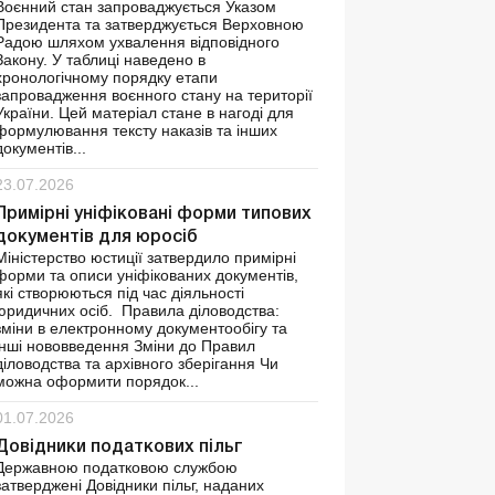
Воєнний стан запроваджується Указом
Президента та затверджується Верховною
Радою шляхом ухвалення відповідного
Закону. У таблиці наведено в
хронологічному порядку етапи
запровадження воєнного стану на території
України. Цей матеріал стане в нагоді для
формулювання тексту наказів та інших
документів...
23.07.2026
Примірні уніфіковані форми типових
документів для юросіб
Міністерство юстиції затвердило примірні
форми та описи уніфікованих документів,
які створюються під час діяльності
юридичних осіб. Правила діловодства:
зміни в електронному документообігу та
інші нововведення Зміни до Правил
діловодства та архівного зберігання Чи
можна оформити порядок...
01.07.2026
Довідники податкових пільг
Державною податковою службою
затверджені Довідники пільг, наданих