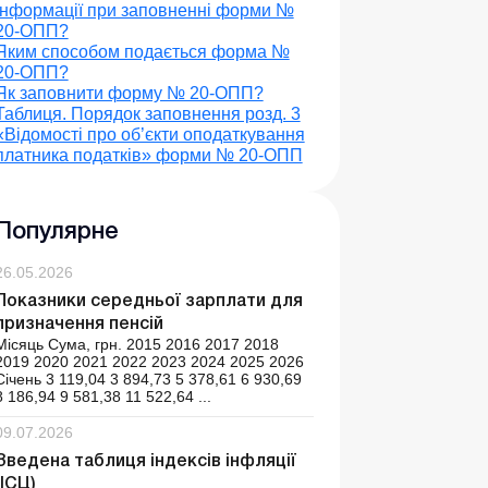
інформації при заповненні форми №
20-ОПП?
Яким способом подається форма №
20-ОПП?
Як заповнити форму № 20-ОПП?
Таблиця. Порядок заповнення розд. 3
«Відомості про об’єкти оподаткування
платника податків» форми № 20-ОПП
Популярне
26.05.2026
Показники середньої зарплати для
призначення пенсій
Місяць Сума, грн. 2015 2016 2017 2018
2019 2020 2021 2022 2023 2024 2025 2026
Січень 3 119,04 3 894,73 5 378,61 6 930,69
8 186,94 9 581,38 11 522,64 ...
09.07.2026
Зведена таблиця індексів інфляції
(ІСЦ)