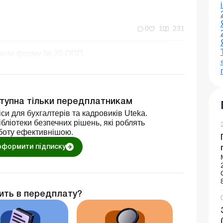
0
1
231
овнити форму № 20-ОПП.
ступна тільки передплатникам
си для бухгалтерів та кадровиків Uteka.
бліотеки безпечних рішень, які роблять
боту ефективнішою.
оформити підписку
ить в передплату?