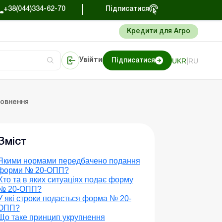
+38(044)334-62-70
Підписатися
Кредити для Агро
|
UKR
RU
Увійти
Підписатися
и
Портал Баланс-Бюджет
повнення
Зміст
Якими нормами передбачено подання
форми № 20-ОПП?
Хто та в яких ситуаціях подає форму
№ 20-ОПП?
У які строки подається форма № 20-
ОПП?
Що таке принцип укрупнення