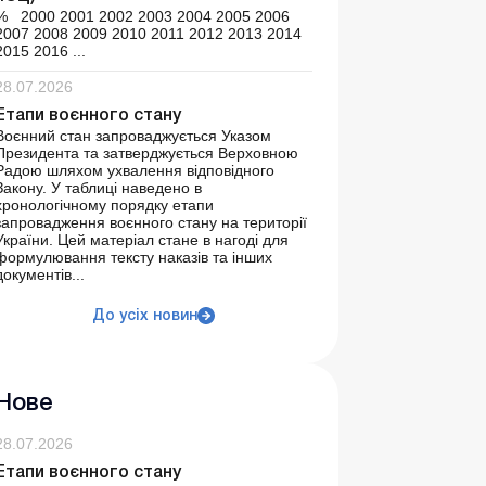
% 2000 2001 2002 2003 2004 2005 2006
2007 2008 2009 2010 2011 2012 2013 2014
2015 2016 ...
28.07.2026
Етапи воєнного стану
Воєнний стан запроваджується Указом
Президента та затверджується Верховною
Радою шляхом ухвалення відповідного
Закону. У таблиці наведено в
хронологічному порядку етапи
запровадження воєнного стану на території
України. Цей матеріал стане в нагоді для
формулювання тексту наказів та інших
документів...
До усіх новин
Нове
28.07.2026
Етапи воєнного стану