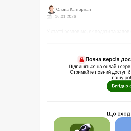
Олена Кантерман
16.01.2026
У статті розповімо, як подати та зап
Повна версія до
Підпишіться на онлайн серві
Отримайте повний доступ бі
вашу ро
Вигідно 
Що вход