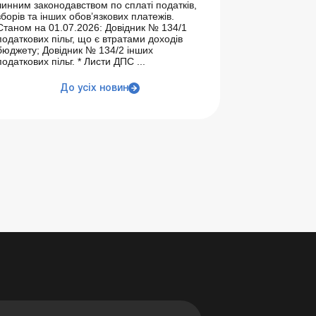
чинним законодавством по сплаті податків,
зборів та інших обов’язкових платежів.
Станом на 01.07.2026: Довідник № 134/1
податкових пільг, що є втратами доходів
бюджету; Довідник № 134/2 інших
податкових пільг. * Листи ДПС ...
До усіх новин