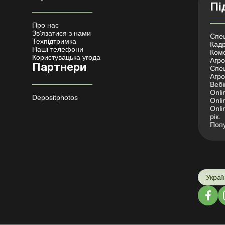
Пі
Про нас
Зв'язатися з нами
Спец
Техпідтримка
Кадр
Наші телефони
Коме
Користувацька угода
Агро 
Партнери
Спец
Агро
Вебі
Onli
Depositphotos
Onli
Onli
рік.
Попу
Украї