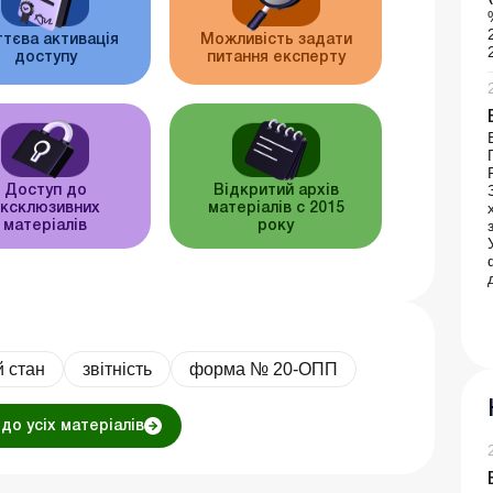
тєва активація
Можливість задати
доступу
питання експерту
Доступ до
Відкритий архів
ксклюзивних
матеріалів c 2015
матеріалів
року
 стан
звітність
форма № 20-ОПП
до усіх матеріалів