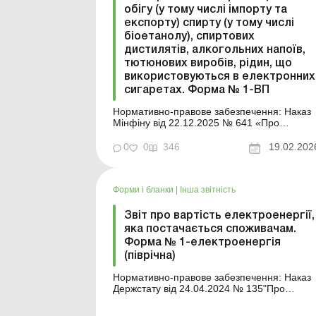
обігу (у тому числі імпорту та
експорту) спирту (у тому числі
біоетанолу), спиртових
дистилятів, алкогольних напоїв,
тютюнових виробів, рідин, що
використовуються в електронних
сигаретах. Форма № 1-ВП
Нормативно-правове забезпечення: Наказ
Мінфіну від 22.12.2025 № 641 «Про
затвердження форм звітності про залишки,
обсяги виробництва, обігу (в тому числі
0
0
346
19.02.202
ввезення на митну територію України,
вивезення за межі митної території України
спирту етилового, спиртових дистилятів,
Форми і бланки
|
Інша звітність
біоетанолу, алко...
Звіт про вартість електроенергії,
яка постачається споживачам.
Форма № 1-електроенергія
(піврічна)
Нормативно-правове забезпечення: Наказ
Держстату від 24.04.2024 № 135"Про
затвердження форм державного
статистичного спостереження № 1-газ