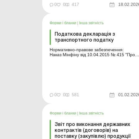
(піврічна) "Звіт про вартість природного газу
0
0
417
18.02.202
який постачається споживачам" та № 1-
електроенергія (піврічна) "Звіт про вар...
Форми і бланки
|
Інша звітність
Податкова декларація з
транспортного податку
Нормативно-правове забезпечення:
Наказ Мінфіну від 10.04.2015 № 415 "Про
затвердження форми Податкової деклараці
з транспортного податку". Аналітика:
Декларація з транспортного податку – 2026
хто має подавати та як заповнити
Декларація з транспортного податку – 2024
...
0
0
581
01.02.202
Форми і бланки
|
Інша звітність
Звіт про виконання державних
контрактів (договорів) на
поставку (закупівлю) продукції