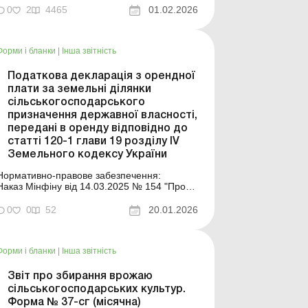
з плати за землю (земельний податок та/
0
2
4465
01.02.2026
або орендна плата за земельні ділянки
державної або комунальної власності)".
алітика: Декларація з плати за землю –
Форми і бланки
|
Інша звітність
...
Податкова декларація з орендної
плати за земельні ділянки
сільськогосподарського
призначення державної власності,
передані в оренду відповідно до
статті 120-1 глави 19 розділу IV
Земельного кодексу України
Нормативно-правове забезпечення:
Наказ Мінфіну від 14.03.2025 № 154 "Про
затвердження форми Податкової
декларації з орендної плати за земельні
0
0
52
20.01.2026
ділянки сільськогосподарського
призначення державної власності, передані
в оренду відповідно до статті 120-1 глави 19
Форми і бланки
|
Інша звітність
розділу IV Земел...
Звіт про збирання врожаю
сільськогосподарських культур.
Форма № 37-сг (місячна)