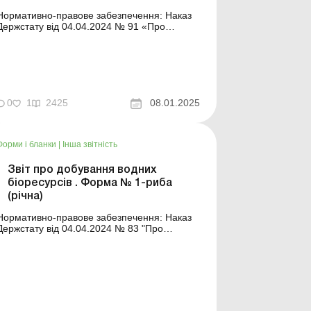
Нормативно-правове забезпечення: Наказ
Держстату від 04.04.2024 № 91 «Про
затвердження форм державного
статистичного спостереження щодо площ,
валових зборів та урожайності
сільськогосподарських культур» Форма: ...
0
1
2425
08.01.2025
Форми і бланки
|
Інша звітність
Звіт про добування водних
біоресурсів . Форма № 1-риба
(річна)
Нормативно-правове забезпечення: Наказ
Держстату від 04.04.2024 № 83 "Про
затвердження форми державного
статистичного спостереження № 1-риба
(річна) "Звіт про добування водних
біоресурсів" Форма: ...