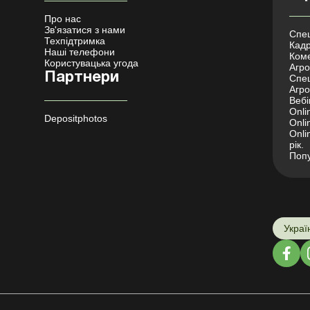
Про нас
Зв'язатися з нами
Спец
Техпідтримка
Кадр
Наші телефони
Коме
Користувацька угода
Агро 
Партнери
Спец
Агро
Вебі
Onli
Depositphotos
Onli
Onli
рік.
Попу
Украї