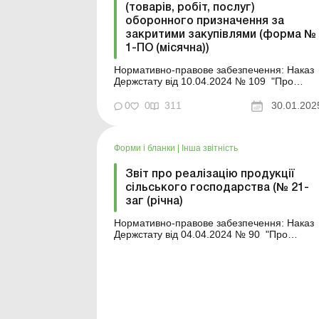
(товарів, робіт, послуг)
оборонного призначення за
закритими закупівлями (форма №
1-ПО (місячна))
Нормативно-правове забезпечення: Наказ
Держстату від 10.04.2024 № 109 "Про
затвердження форм державного
статистичного спостереження щодо
0
0
311
30.01.202
виконання контрактів (договорів) оборонни
закупівель за закритими закупівлями"
Аналітика: Відповіді на найчастіші
Форми і бланки
|
Інша звітність
запитання по звітуванню оборон...
Звіт про реалізацію продукції
сільського господарства (№ 21-
заг (річна)
Нормативно-правове забезпечення: Наказ
Держстату від 04.04.2024 № 90 "Про
затвердження форм державного
статистичного спостереження з питань
реалізації продукції сільського господарств
підприємствами та господарствами
населення" Форма: ...