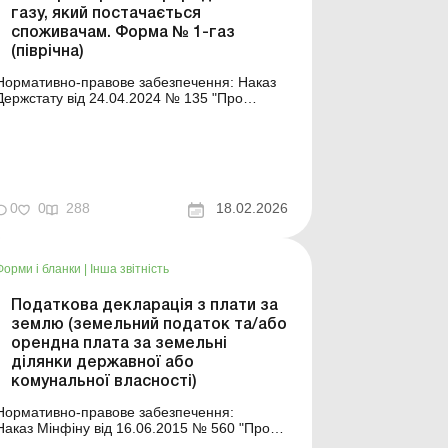
газу, який постачається
споживачам. Форма № 1-газ
(піврічна)
Нормативно-правове забезпечення: Наказ
Держстату від 24.04.2024 № 135 "Про
затвердження форм державного
статистичного спостереження № 1-газ
(піврічна) "Звіт про вартість природного газу,
який постачається споживачам" та № 1-
електроенергія (піврічна) "Звіт про ва...
0
0
288
18.02.2026
Форми і бланки
|
Інша звітність
Податкова декларація з плати за
землю (земельний податок та/або
орендна плата за земельні
ділянки державної або
комунальної власності)
Нормативно-правове забезпечення:
Наказ Мінфіну від 16.06.2015 № 560 "Про
затвердження форми Податкової декларації