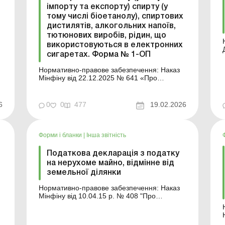
імпорту та експорту) спирту (у
тому числі біоетанолу), спиртових
дистилятів, алкогольних напоїв,
тютюнових виробів, рідин, що
використовуються в електронних
сигаретах. Форма № 1-ОП
Нормативно-правове забезпечення: Наказ
Мінфіну від 22.12.2025 № 641 «Про
затвердження форм звітності про залишки,
обсяги виробництва, обігу (в тому числі
ввезення на митну територію України,
6
0
0
477
19.02.2026
вивезення за межі митної території України)
спирту етилового, спиртових дистилятів,
)
біоетанолу, алко...
Форми і бланки
|
Інша звітність
Податкова декларація з податку
на нерухоме майно, відмінне від
земельної ділянки
Нормативно-правове забезпечення: Наказ
Мінфіну від 10.04.15 р. № 408 "Про
затвердження форми Податкової декларації
з податку на нерухоме майно, відмінне від
земельної ділянки" Аналітика: Декларація з