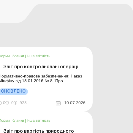
Форми і бланки
|
Інша звітність
Звіт про контрольовані операції
Нормативно-правове забезпечення: Наказ
Мінфіну від 18.01.2016 № 8 "Про
затвердження форми та Порядку складання
Звіту про контрольовані операції". Форма:
ОНОВЛЕНО
0
0
923
10.07.2026
Форми і бланки
|
Інша звітність
Звіт про вартість природного