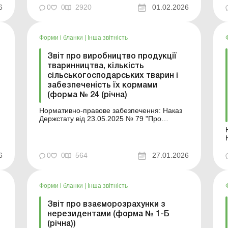
податку на нерухомість: подаємо на 2026
,
6
0
0
2920
01.02.2026
рік Як подати і заповнити декларацію з
податку ...
Ан
Форми і бланки
|
Інша звітність
2
Звіт про виробництво продукції
тваринництва, кількість
сільськогосподарських тварин і
забезпеченість їх кормами
(форма № 24 (річна)
ї
Нормативно-правове забезпечення: Наказ
:
Держстату від 23.05.2025 № 79 "Про
затвердження форм державного
:
статистичного спостереження щодо
виробництва продукції тваринництва,
кількості сільськогосподарських тварин і
6
0
0
564
27.01.2026
забезпеченості їх кормами" Роз'яснення
щодо заповнення форми: ...
Форми і бланки
|
Інша звітність
Звіт про взаєморозрахунки з
нерезидентами (форма № 1-Б
(річна))