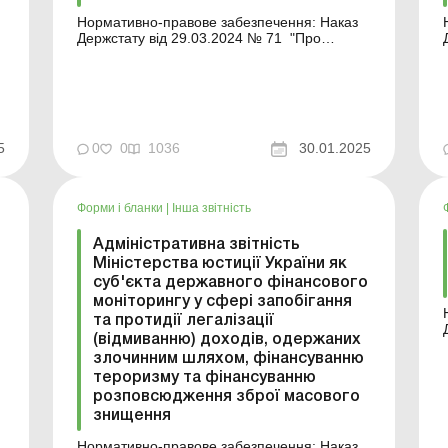
Нормативно-правове забезпечення: Наказ
Держстату від 29.03.2024 № 71 "Про
затвердження форми державного
статистичного спостереження № 1-Б (річна)
"Звіт про взаєморозрахунки з
нерезидентами" ...
5
0
0
1036
30.01.2025
х
Форми і бланки
|
Інша звітність
Адміністративна звітність
Міністерства юстиції України як
суб'єкта державного фінансового
моніторингу у сфері запобігання
та протидії легалізації
(відмиванню) доходів, одержаних
злочинним шляхом, фінансуванню
а
тероризму та фінансуванню
розповсюдження зброї масового
знищення
Нормативно-правове забезпечення: Наказ