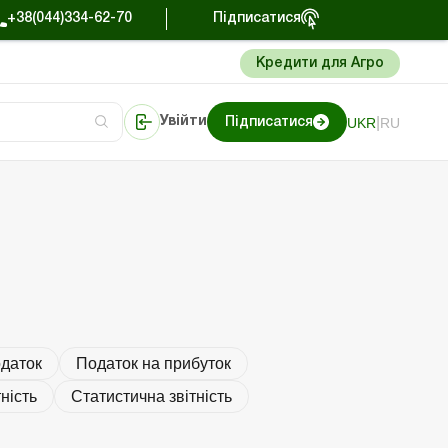
+38(044)334-62-70
Підписатися
Кредити для Агро
|
UKR
RU
Увійти
Підписатися
Портал Баланс-Бюджет
даток
Податок на прибуток
ність
Статистична звітність