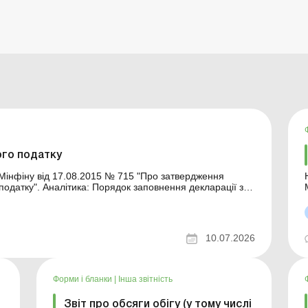
ого податку
ення декларації з
ого податку – 2023 + Зразок Облік гною на сільгосппідприємстві: оприбуткування, о...
10.07.2026
Форми і бланки
|
Інша звітність
Звіт про обсяги обігу (у тому числі