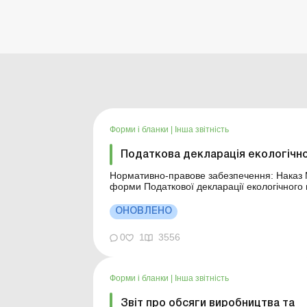
Форми і бланки
|
Інша звітність
Податкова декларація екологічн
Нормативно-правове забезпечення: Наказ Мінфіну від 17.08.2015 № 715 "Про затвердження
форми Податкової декларації екологічного податку". Аналітика: Порядок заповн
екологічн
ОНОВЛЕНО
0
1
3556
Форми і бланки
|
Інша звітність
Звіт про обсяги виробництва та