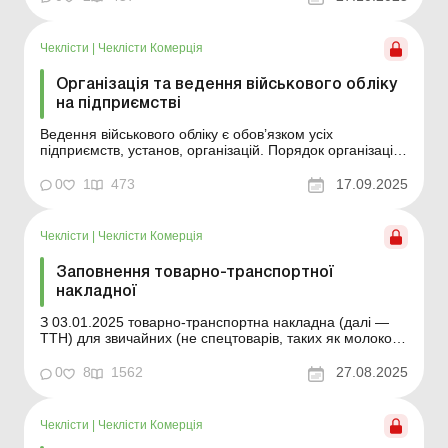
розберімося, коли та як це правильно зробити. ...
Чеклісти
|
Чеклісти Комерція
Організація та ведення військового обліку
на підприємстві
Ведення військового обліку є обов’язком усіх
підприємств, установ, організацій. Порядок організації
та ведення військового обліку призовників,
військовозобов’язаних та резервістів затверджено
0
1
473
17.09.2025
постановою КМУ від 30.12.2022 № 1487, а Порядок
проведення призову громадян на військову службу ...
Чеклісти
|
Чеклісти Комерція
Заповнення товарно-транспортної
накладної
З 03.01.2025 товарно-транспортна накладна (далі —
ТТН) для звичайних (не спецтоварів, таких як молоко,
хлібобулочні вироби, алкоголь, деревина,
нафтопродукти) внутрішніх перевезень вантажів
0
8
1562
27.08.2025
оформлюється за типовою формою № 1-ТН (додаток 7
до Правил перевезень вантажів автомобільним
транспортом...
Чеклісти
|
Чеклісти Комерція