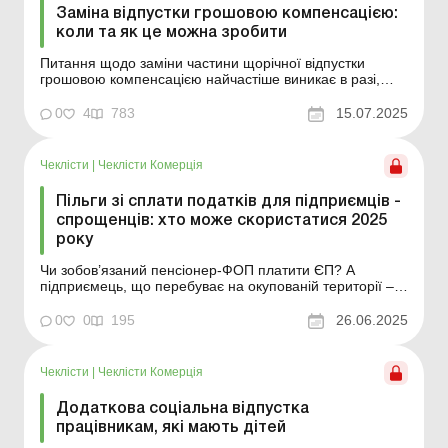
Заміна відпустки грошовою компенсацією:
коли та як це можна зробити
Питання щодо заміни частини щорічної відпустки
грошовою компенсацією найчастіше виникає в разі,
якщо: у працівника є невикористані відпустки за
декілька років; працівник має право на додаткову
0
4
783
15.07.2025
відпустку, а не тільки основну; має право на щорічну
відпустку більш як 24 календарні дні. Іно...
Чеклісти
|
Чеклісти Комерція
Пільги зі сплати податків для підприємців -
спрощенців: хто може скористатися 2025
року
Чи зобов’язаний пенсіонер-ФОП платити ЄП? А
підприємець, що перебуває на окупованій території –
чи звільняється від ЄСВ? У 2025 році законодавство
передбачає чіткі умови, за яких підприємці-спрощенці
0
0
195
26.06.2025
можуть скористатися пільгами зі сплати єдиного
податку (далі – ЄП), військового зб...
Чеклісти
|
Чеклісти Комерція
Додаткова соціальна відпустка
працівникам, які мають дітей