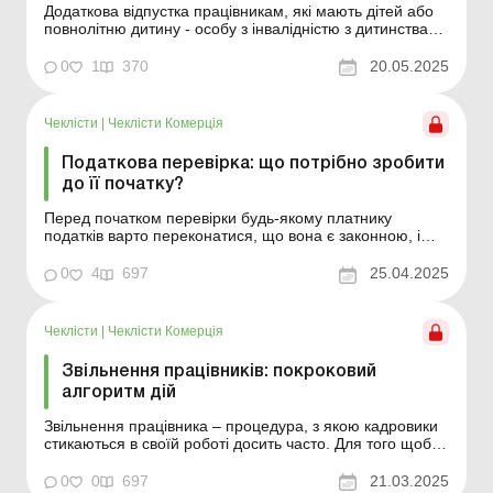
Додаткова відпустка працівникам, які мають дітей або
повнолітню дитину - особу з інвалідністю з дитинства
підгрупи А I групи, належить до соціальних. Її ще
називають «відпусткою на дітей», «дитячою
0
1
370
20.05.2025
відпусткою» тощо. Оформлення та умови надання
такої відпустки мають свої особл...
Чеклісти
|
Чеклісти Комерція
Податкова перевірка: що потрібно зробити
до її початку?
Перед початком перевірки будь-якому платнику
податків варто переконатися, що вона є законною, і
лише після цього допускати до її проведення
представників податкового органу. У цьому чеклісті ми
0
4
697
25.04.2025
розглянемо: які документи повинні надати
перевіряльники перед початком перевірки; на що слід
звернути ува...
Чеклісти
|
Чеклісти Комерція
Звільнення працівників: покроковий
алгоритм дій
Звільнення працівника – процедура, з якою кадровики
стикаються в своїй роботі досить часто. Для того щоб
ви могли швидко зорієнтуватися та виконати її, не
порушуючи законодавства, а також застерегти
0
0
697
21.03.2025