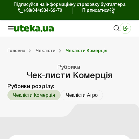
Підписуйся на інформаційну страховку бухгалтера
+38(044)334-62-70
Підписатися
Медичні КНП
Online видання «Баланс»
Online видання «Баланс-Агро»
Online бібліотека «Баланс»
Портал Баланс-Бюджет
Сервіси Баланс-Бюджет
Свiт позитива
Головна
Чеклісти
Чеклісти Комерція
Рубрика:
Чеклісти Комерція
Чеклісти Агро
Чек-листи Комерція
Рубрики розділу:
Чеклісти Комерція
Чеклісти Агро