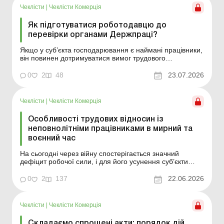
Чеклісти
|
Чеклісти Комерція
Як підготуватися роботодавцю до
перевірки органами Держпраці?
Якщо у суб’єкта господарювання є наймані працівники,
він повинен дотримуватися вимог трудового
законодавства стосовно них. А наглядати за
виконанням цих вимог уповноважені органи Держпраці.
0
2
48
23.07.2026
Вони здійснюють контроль, зокрема, шляхом
проведення перевірок. Перевірки можуть проводитися
органами Де...
Чеклісти
|
Чеклісти Комерція
Особливості трудових відносин із
неповнолітніми працівниками в мирний та
воєнний час
На сьогодні через війну спостерігається значний
дефіцит робочої сили, і для його усунення суб’єкти
господарювання все частіше практикують залучення до
роботи неповнолітніх працівників. Але трудові
0
2
137
22.06.2026
відносини з неповнолітніми мають свої особливості.
Цей чекліст допоможе роботодавцю легко зорієнт...
Чеклісти
|
Чеклісти Комерція
Складаємо спрощені акти: порядок дій