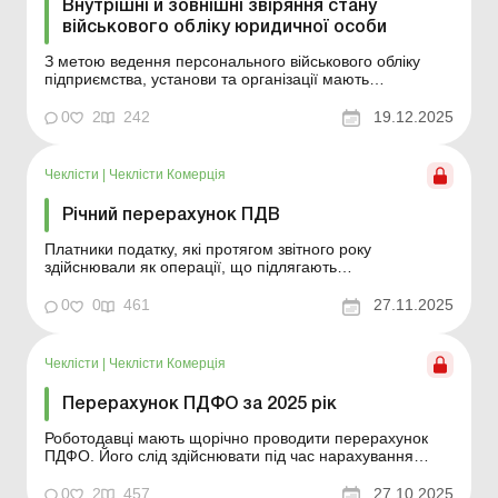
Внутрішні й зовнішні звіряння стану
військового обліку юридичної особи
З метою ведення персонального військового обліку
підприємства, установи та організації мають
здійснювати періодичне звіряння списків
персонального військового обліку із записами у
0
2
242
19.12.2025
військово-облікових документах працівників. Крім того,
не рідше одного разу на рік підприємства повинні
проводити звіря...
Чеклісти
|
Чеклісти Комерція
Річний перерахунок ПДВ
Платники податку, які протягом звітного року
здійснювали як операції, що підлягають
оподаткуванню, так і операції, що не є об’єктом
оподаткування, повинні робити річний перерахунок
0
0
461
27.11.2025
ПДВ. Для здійснення перерахунку ПДВ протягом року
застосовується частка використання таких товарів /
послуг, нео...
Чеклісти
|
Чеклісти Комерція
Перерахунок ПДФО за 2025 рік
Роботодавці мають щорічно проводити перерахунок
ПДФО. Його слід здійснювати під час нарахування
зарплати за грудень, а результати – показати в
Податковому розрахунку за IV квартал. Тож
0
2
457
27.10.2025