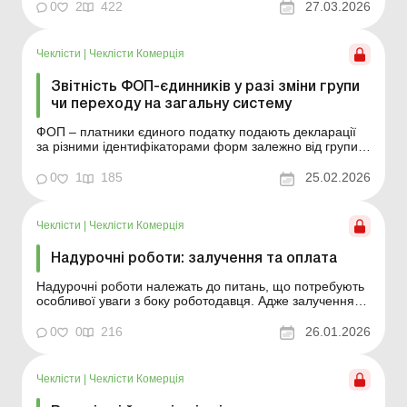
нарахувати відпусткові без помилок. Систематизуємо
0
2
422
27.03.2026
алгоритм розрахунку відпусткових, нагадаємо ключові
правила та нюанси. ...
Чеклісти
|
Чеклісти Комерція
Звітність ФОП-єдинників у разі зміни групи
чи переходу на загальну систему
ФОП – платники єдиного податку подають декларації
за різними ідентифікаторами форм залежно від групи
ЄП. Тож за деяких обставин їм доводиться переходити
на іншу форму та період подання. Розглянемо
0
1
185
25.02.2026
докладно ці обставини. ...
Чеклісти
|
Чеклісти Комерція
Надурочні роботи: залучення та оплата
Надурочні роботи належать до питань, що потребують
особливої уваги з боку роботодавця. Адже залучення
до таких робіт допускається лише у визначених
законодавством випадках і за умови дотримання
0
0
216
26.01.2026
встановлених обмежень. Порушення цих вимог може
призвести до трудових спорів і фінансових санкцій.
Водноч...
Чеклісти
|
Чеклісти Комерція