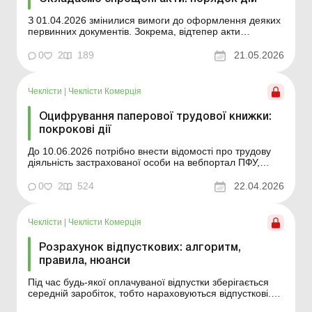
З 01.04.2026 змінилися вимоги до оформлення деяких
первинних документів. Зокрема, відтепер акти
виконаних робіт, наданих послуг або оренди можуть
бути без підпису замовника (орендаря). Таке
0
2
189
21.05.2026
нововведення спрощує документообіг у певних
випадках, тому суб’єктів господарювання цікавлять
практичні ...
Чеклісти
|
Чеклісти Комерція
Оцифрування паперової трудової книжки:
покрокові дії
До 10.06.2026 потрібно внести відомості про трудову
діяльність застрахованої особи на вебпортал ПФУ,
тобто оцифрувати паперову трудову книжку. Таку
необхідність установлено Законом від 05.02.2021 №
0
2
524
22.04.2026
1217-IX «Про внесення змін до деяких законодавчих
актів України щодо обліку трудової діяльності ...
Чеклісти
|
Чеклісти Комерція
Розрахунок відпусткових: алгоритм,
правила, нюанси
Під час будь-якої оплачуваної відпустки зберігається
середній заробіток, тобто нараховуються відпусткові.
Розглянемо, що потрібно врахувати бухгалтеру, щоб