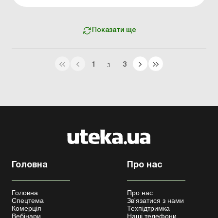
роботодавця від можливих трудових спорів,
пропонуємо до вашої уваги чекліст за цією темою. У ...
Показати ще
1
3
З
Головна
Про нас
Головна
Про нас
Спецтема
Зв'язатися з нами
Комерція
Техпідтримка
Вебінари
Наші телефони