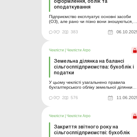
оформлення, облік та
оподаткування
Підприємство експлуатує основні засоби
(ОЗ), але рано чи пізно вони зношуються,
виходять з ладу або зникають через форс-
мажорні обставини. У таких випадках об’єкт
0
2
383
06.10.202
ОЗ потрібно списати з балансу. Процес
ліквідації включає кілька етапів:
оформлення документів, облік у бухгалтерії
Чеклісти
|
Чеклісти Агро
та податкове від...
Земельна ділянка на балансі
сільгосппідприємства: бухоблік і
податки
У цьому чеклісті узагальнено правила
бухгалтерського обліку земельної ділянки
залежно від мети її використання – у
господарській діяльності, для передачі в
0
2
576
11.06.202
оренду, перепродажу тощо. Визначено
відповідні субрахунки, порядок формуванн
первісної вартості, особливості обліку як
Чеклісти
|
Чеклісти Агро
основних засобів а...
Закриття звітного року на
сільгосппідприємстві: бухоблік