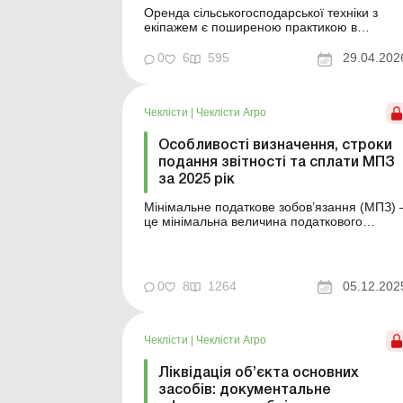
Оренда сільськогосподарської техніки з
екіпажем є поширеною практикою в
агросекторі. Вона дозволяє підприємству
залучити не лише техніку, а й персонал для
0
6
595
29.04.202
її експлуатації без оформлення трудових
відносин. Водночас така модель потребує
чіткої організації обліку, адже помилки в
Чеклісти
|
Чеклісти Агро
оформленні можуть призв...
Особливості визначення, строки
подання звітності та сплати МПЗ
за 2025 рік
Мінімальне податкове зобов’язання (МПЗ) 
це мінімальна величина податкового
зобов’язання зі сплати податків, зборів,
платежів, контроль за справлянням яких
покладено на контролюючі органи,
пов’язаних із виробництвом та реалізацією
0
8
1264
05.12.202
власної сільгосппродукції та/або з
власністю...
Чеклісти
|
Чеклісти Агро
Ліквідація об’єкта основних
засобів: документальне