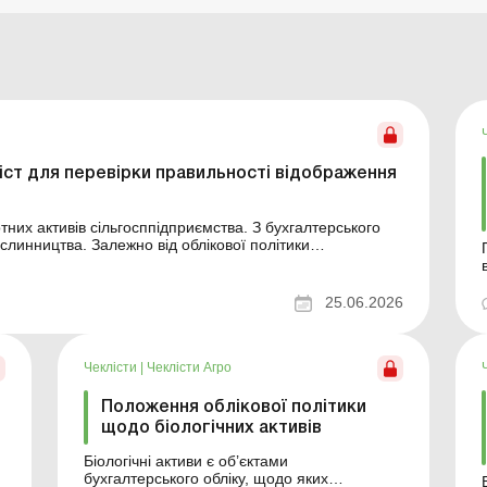
ліст для перевірки правильності відображення
них активів сільгосппідприємства. З бухгалтерського
ослинництва. Залежно від облікової політики
або на субрахунку 211, або як незавершене
25.06.2026
пи
Чеклісти
|
Чеклісти Агро
Положення облікової політики
щодо біологічних активів
Біологічні активи є об’єктами
бухгалтерського обліку, щодо яких