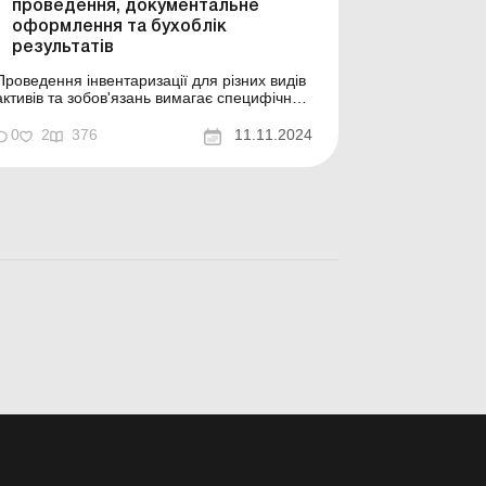
проведення, документальне
оформлення та бухоблік
результатів
Проведення інвентаризації для різних видів
активів та зобов'язань вимагає специфічних
підходів. Але загальні принципи
залишаються однаковими. В цьому чеклісті
0
2
376
11.11.2024
ми навели алгоритм організації та
проведення інвентаризацій, як
документально оформити їх результати та
відобразити їх в обліку. ...