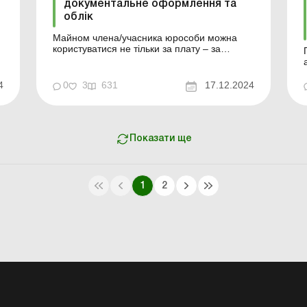
документальне оформлення та
облік
Майном члена/учасника юрособи можна
и
користуватися не тільки за плату – за
договором оренди, але й безоплатно – за
ь
договором позички, який укладається між
ь
фізособою та підприємством. У цьому
4
0
3
631
17.12.2024
чеклісті детально розглянемо, як правильно
скласти такий договір, які умови потрібно
включити до н...
Показати ще
1
2