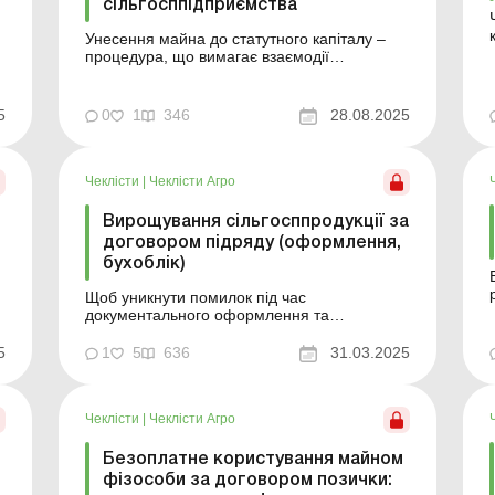
сільгосппідприємства
Унесення майна до статутного капіталу –
процедура, що вимагає взаємодії
бухгалтера та юриста, оскільки включає:
юридичне оформлення права власності та
рішень учасників; бухгалтерський облік
5
0
1
346
28.08.2025
унесеного майна; дотримання податкових
норм. У цьому чеклісті ви знайдете
покрокові рекомендації та пра...
Чеклісти
|
Чеклісти Агро
Вирощування сільгосппродукції за
договором підряду (оформлення,
бухоблік)
Щоб уникнути помилок під час
документального оформлення та
бухгалтерського обліку
сільськогосподарських робіт за договором
5
1
5
636
31.03.2025
підряду, важливо правильно фіксувати всі
я
етапи співпраці між замовником і
виконавцем. У цьому чеклісті ви знайдете
Чеклісти
|
Чеклісти Агро
перелік необхідних документів, особливості
їх складання, а так...
Безоплатне користування майном
фізособи за договором позички: