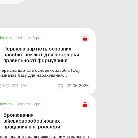
Чеклісти
|
Чеклісти Агро
Первісна вартість основних
засобів: чекліст для перевірки
правильності формування
Первісна вартість основних засобів (ОЗ)
визначає базу для нарахування
амортизації, фінансовий результат у разі
подальшого продажу чи списання об’єкта, а
0
2
155
22.06.2026
також впливає на податковий облік. Цей
чекліст допоможе зорієнтуватись у таких
таннях: які витрати включаються до
Чеклісти
|
Чеклісти Агро
первісної вартості ОЗ...
Бронювання
військовозобов’язаних
працівників агросфери
Бронювання працівників є одним із варіантів