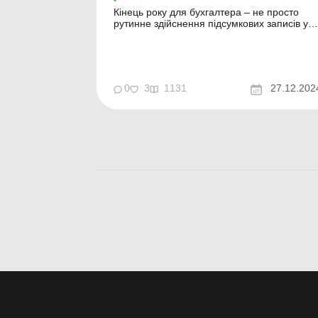
Кінець року для бухгалтера – не просто
рутинне здійснення підсумкових записів у
регістрах бухобліку, які дозволять скласти
річну фінзвітність. Для цього треба вирішит
ще багато інших питань, які за
бухгалтерським законодавством дозволяют
зробити річну фінзвітність такою, що містит
0
3
1131
27.12.202
доречну і...