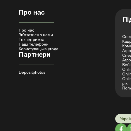
Про нас
Пі
Про нас
Зв'язатися з нами
Спец
Техпідтримка
Кадр
Наші телефони
Коме
Користувацька угода
Агро 
Партнери
Спец
Агро
Вебі
Onli
Depositphotos
Onli
Onli
рік.
Попу
Украї