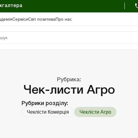
ухгалтера
адемiя
Сервіси
Свiт позитива
Про нас
Портал Баланс-Бюджет
Календар бухгалтера
Дані для розрахунків
Рубрика:
Чек-листи Агро
Рубрики розділу:
Чеклісти Комерція
Чеклісти Агро