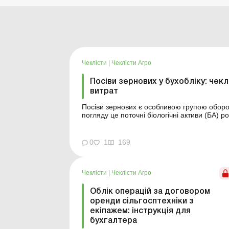
Чеклісти
|
Чеклісти Агро
Посіви зернових у бухобліку: чек
витрат
Посіви зернових є особливою групою оборот
погляду це поточні біологічні активи (БА) р
підприємства вони можуть обліковуватися 
виробництво на рахунку 23. Вибір модел...
0
1
169
Чеклісти
|
Чеклісти Агро
Облік операцій за договором
оренди сільгосптехніки з
екіпажем: інструкція для
бухгалтера