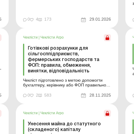
нацстандарти з бухобліку передбачають
кілька допустимих варіантів методологічних
рішень. Обрані підприємством підходи
мають бути чітко зафіксовані в наказі про
6
0
4
173
29.01.2026
облікову політику і, відповідно,
застосовуватися послідовно. Цей чеклі...
р
Чеклісти
|
Чеклісти Агро
Готівкові розрахунки для
сільгосппідприємств,
фермерських господарств та
ФОП: правила, обмеження,
–
винятки, відповідальність
Чекліст підготовлено з метою допомогти
бухгалтеру, керівнику або ФОП правильно
застосовувати готівкові обмеження, уникати
штрафів та організувати касову дисципліну
5
0
2
583
28.11.2025
відповідно до Положення НБУ № 148. ...
Чеклісти
|
Чеклісти Агро
Унесення майна до статутного
(складеного) капіталу