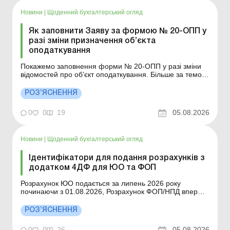
Новини
|
Щоденний бухгалтерський огляд
Як заповнити Заяву за формою № 20-ОПП у
разі зміни призначення об’єкта
оподаткування
Покажемо заповнення форми № 20-ОПП у разі зміни
відомостей про об’єкт оподаткування. Більше за темою:
Подання форми № 20-ОПП у разі оренди приміщень
Як відобразити у формі № 20-ОПП емфітевзис,
РОЗ’ЯСНЕННЯ
постійне користування, сервітут та суборенду землі
Подаємо форму № 20-ОПП щодо земельних ділянок:
0
0
19
05.08.2026
...
Новини
|
Щоденний бухгалтерський огляд
Ідентифікатори для подання розрахунків з
додатком 4ДФ для ЮО та ФОП
Розрахунок ЮО подається за липень 2026 року
починаючи з 01.08.2026, Розрахунок ФОП/НПД вперше
подається за ІІ квартал 2026 року починаючи з
01.08.2026. Деталі див. нижче. Більше за темою:
РОЗ’ЯСНЕННЯ
Квартальна форма Податкового розрахунку для ФОП
Податковий розрахунок за оновленою формою
0
0
26
05.08.2026