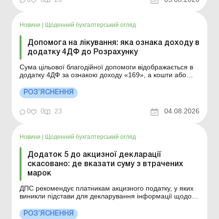
юрособи вперше ...
Новини
|
Щоденний бухгалтерський огляд
Допомога на лікування: яка ознака доходу в
додатку 4ДФ до Розрахунку
Сума цільової благодійної допомоги відображається в
додатку 4ДФ за ознакою доходу «169», а кошти або
вартість майна, надані як допомога на лікування та
медичне обслуговування, відображаються в додатку
РОЗ’ЯСНЕННЯ
4ДФ за ознакою доходу «143». Більше за темою:
Виправлення помилок у д...
0
0
23
04.08.2026
Новини
|
Щоденний бухгалтерський огляд
Додаток 5 до акцизної декларації
скасовано: де вказати суму з втрачених
марок
ДПС рекомендує платникам акцизного податку, у яких
виникли підстави для декларування інформації щодо
втрачених марок акцизного податку у податковій
звітності за лютий – жовтень 2026 року, відображати
РОЗ’ЯСНЕННЯ