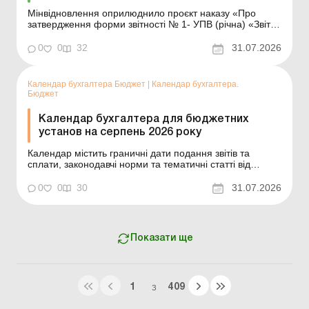
Мінвідновлення оприлюднило проєкт наказу «Про
затвердження форми звітності № 1- УПВ (річна) «Звіт
про управління побутовими відходами» та інструкції
щодо заповнення форми звітності № 1-УПВ (річна)
0
0
32
31.07.2026
«Звіт про управління побутовими відходами». Більше
за темою: ...
Календар бухгалтера Бюджет
|
Календар бухгалтера.
Бюджет
Календар бухгалтера для бюджетних
установ на серпень 2026 року
Календар містить граничні дати подання звітів та
сплати, законодавчі норми та тематичні статті від
наших експертів. Прийняті скорочення: статистична
звітність – СЗ; податкова звітність – ПЗ; інша звітність –
0
0
30
31.07.2026
ІЗ. Дата Податок, збір, платіж, форма звітності ...
Показати ще
1
409
З