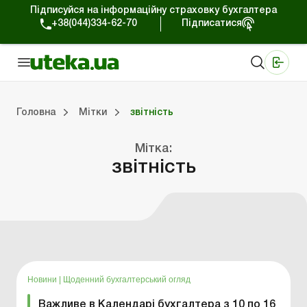
Підписуйся на інформаційну страховку бухгалтера
+38(044)334-62-70
Підписатися
Медичні КНП
Online видання «Баланс»
Online видання «Баланс-Агро»
Online бібліотека «Баланс»
Портал Баланс-Бюджет
Сервіси Баланс-Бюджет
Свiт позитива
Головна
Мітки
звітність
Мітка:
Портал Баланс-Бюджет
Календар бухгалтера
Дані для розрахунків
звітність
Новини
|
Щоденний бухгалтерський огляд
Важливе в Календарі бухгалтера з 10 по 16