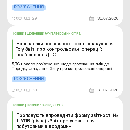
атмосферне повітря забруднюючих речовин
стаціонарними джерелами забруднення, розміщення
РОЗ’ЯСНЕННЯ
відходів, скиди забруднюючих речовин у водні об’єкти.
Більше за темою: Хто платить екологічний податок Чи...
0
0
29
31.07.2026
Новини
|
Щоденний бухгалтерський огляд
Нові ознаки пов’язаності осіб і врахування
їх у Звіті про контрольовані операції:
роз’яснення ДПС
ДПС надало роз’яснення щодо врахування змін до
Порядку складання Звіту про контрольовані операції,
здійснені платниками податків протягом 2025 звітного
року. Більше за темою: Неконтрольовані операції з
РОЗ’ЯСНЕННЯ
нерезидентами: як застосовувати податкові різниці
Додаток КІК: контрольовані іноземні комп...
0
0
30
31.07.2026
Новини
|
Новини законодавства
Пропонують впровадити форму звітності №
1-УПВ (річна) «Звіт про управління
побутовими відходами»