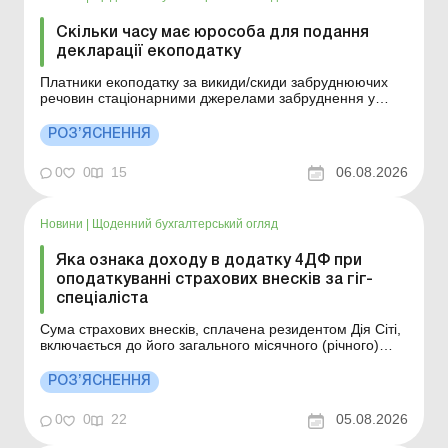
Скільки часу має юрособа для подання
декларації екоподатку
Платники екоподатку за викиди/скиди забруднюючих
речовин стаціонарними джерелами забруднення у
спеціально відведених для цього місцях складають
податкові декларації та подають їх протягом 40
РОЗ’ЯСНЕННЯ
календарних днів, наступних за останнім календарним
днем ​​податкового (звітного) кварталу. Деталі див.
0
0
15
06.08.2026
нижче...
Новини
|
Щоденний бухгалтерський огляд
Яка ознака доходу в додатку 4ДФ при
оподаткуванні страхових внесків за гіг-
спеціаліста
Сума страхових внесків, сплачена резидентом Дія Сіті,
включається до його загального місячного (річного)
оподатковуваного доходу та обкладається ПДФО за
ставкою 18 % і військовим збором за ставкою 5 %. У
РОЗ’ЯСНЕННЯ
додатку 4ДФ до Розрахунку відображається вся сума
страхового внеску за ознакою доходу «204...
0
0
22
05.08.2026