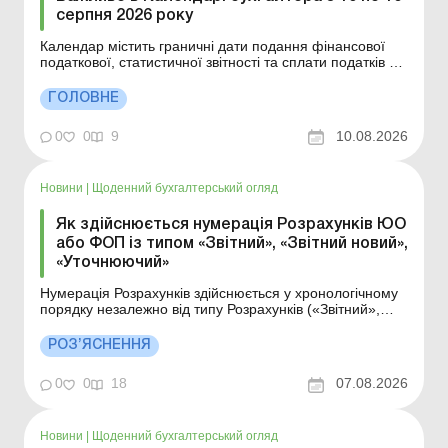
серпня 2026 року
Календар містить граничні дати подання фінансової
податкової, статистичної звітності та сплати податків з
10 по 16 серпня 2026 року, законодавчі норми та
тематичні статті від наших експертів. Якщо у вас під
ГОЛОВНЕ
рукою Календар бухгалтера від Uteka, ви не
пропустите важливі дати для бухгалтера. Прийняті с...
0
0
9
10.08.2026
Новини
|
Щоденний бухгалтерський огляд
Як здійснюється нумерація Розрахунків ЮО
або ФОП із типом «Звітний», «Звітний новий»,
«Уточнюючий»
Нумерація Розрахунків здійснюється у хронологічному
порядку незалежно від типу Розрахунків («Звітний»,
«Звітний новий», «Уточнюючий») в межах одного
звітного (податкового) періоду (місяця – для юросіб,
РОЗ’ЯСНЕННЯ
кварталу – для фізосіб-підприємців та/або осіб, як...
0
0
18
07.08.2026
Новини
|
Щоденний бухгалтерський огляд