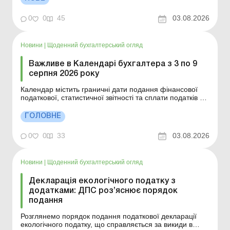
подавати Звіт із праці? Як визначають підприємства, які
потрапляють до статистичного спостереженн...
0
0
45
03.08.2026
Новини
|
Щоденний бухгалтерський огляд
Важливе в Календарі бухгалтера з 3 по 9
серпня 2026 року
Календар містить граничні дати подання фінансової
податкової, статистичної звітності та сплати податків у
серпні 2026 року, законодавчі норми та тематичні статті
від наших експертів. Якщо у вас під рукою Календар
ГОЛОВНЕ
бухгалтера від Uteka, ви не пропустите важливі дати
для бухгалтера. Прийняті скорочення...
0
0
33
03.08.2026
Новини
|
Щоденний бухгалтерський огляд
Декларація екологічного податку з
додатками: ДПС роз’яснює порядок
подання
Розглянемо порядок подання податкової декларації
екологічного податку, що справляється за викиди в