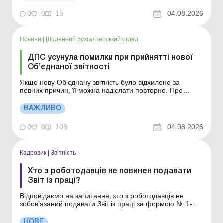
такі показники у додатку 9 до Декларації,
використовуючи показники, які містились у
0
0
15
04.08.2026
скасованом...
Новини
|
Щоденний бухгалтерський огляд
ДПС усунула помилки при прийнятті нової
Об’єднаної звітності
Якщо нову Об’єднану звітність було відхилено за
певних причин, її можна надіслати повторно. Про
причини та їх усунення повідомляє ДПС. Більше за
темою: Об’єднана звітність з ПДФО, ВЗ та ЄСВ: як
ВАЖЛИВО
подаємо у 2026 році З 1 серпня 2026 року ДПС спільно
з ПФУ розпочали приймання нових форм под...
0
0
108
04.08.2026
Кадровик
|
Звітність
Хто з роботодавців не повинен подавати
Звіт із праці?
Відповідаємо на запитання, хто з роботодавців не
зобов’язаний подавати Звіт із праці за формою № 1-
ПВ. Чи всі роботодавці повинні подавати форму № 1-
ПВ? Чи повинен ФОП із найманими працівниками
НОВЕ