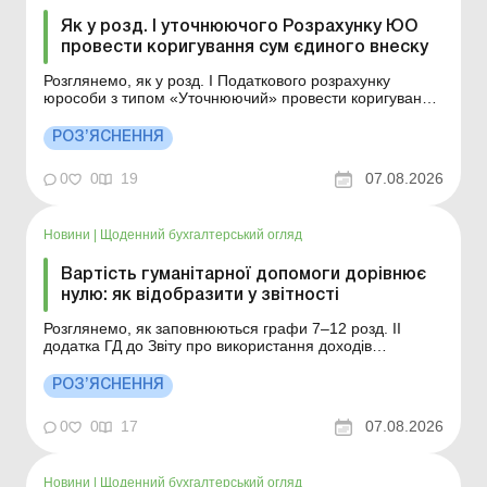
Як у розд. І уточнюючого Розрахунку ЮО
провести коригування сум єдиного внеску
Розглянемо, як у розд. І Податкового розрахунку
юрособи з типом «Уточнюючий» провести коригування
сум ЄСВ у зв’язку з виправленням помилок. Більше за
темою: День бухгалтера з Uteka: головні обліково-
РОЗ’ЯСНЕННЯ
податкові зміни липня – 2026! Податковий розрахунок
за оновленою формою юро...
0
0
19
07.08.2026
Новини
|
Щоденний бухгалтерський огляд
Вартість гуманітарної допомоги дорівнює
нулю: як відобразити у звітності
Розглянемо, як заповнюються графи 7–12 розд. ІІ
додатка ГД до Звіту про використання доходів
(прибутків) неприбуткової організації при отриманні
гуманітарної допомоги, у тому числі вартість якої
РОЗ’ЯСНЕННЯ
дорівнює нулю. Більше за темою: Увезення та
передання автомобіля як гуманітарної допомоги для
0
0
17
07.08.2026
потр...
Новини
|
Щоденний бухгалтерський огляд