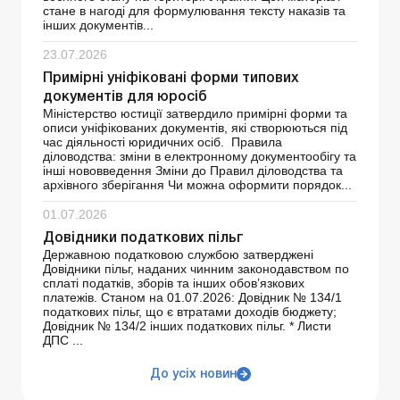
стане в нагоді для формулювання тексту наказів та
інших документів...
23.07.2026
Примірні уніфіковані форми типових
документів для юросіб
Міністерство юстиції затвердило примірні форми та
описи уніфікованих документів, які створюються під
час діяльності юридичних осіб. Правила
діловодства: зміни в електронному документообігу та
інші нововведення Зміни до Правил діловодства та
архівного зберігання Чи можна оформити порядок...
01.07.2026
Довідники податкових пільг
Державною податковою службою затверджені
Довідники пільг, наданих чинним законодавством по
сплаті податків, зборів та інших обов’язкових
платежів. Станом на 01.07.2026: Довідник № 134/1
податкових пільг, що є втратами доходів бюджету;
Довідник № 134/2 інших податкових пільг. * Листи
ДПС ...
До усіх новин