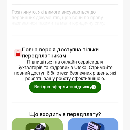
Розглянуто, які вимоги висуваються до
первинних документів, щоб вони по праву
називалися такими та мали юридичну силу.
Повна версія доступна тільки
передплатникам
Підпишіться на онлайн сервіси для
бухгалтерів та кадровиків Uteka. Отримайте
повний доступ бібліотеки безпечних рішень, які
роблять вашу роботу ефективнішою.
Вигідно оформити підписку
Що входить в передплату?