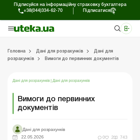
Підписуйся на інформаційну страховку бухгалтера
+38(044)334-62-70
Підписатися
Медичні КНП
Online видання «Баланс»
Online видання «Баланс-Агро»
Online бібліотека «Баланс»
Портал Баланс-Бюджет
Сервіси Баланс-Бюджет
Свiт позитива
Головна
Дані для розрахунків
Дані для
розрахунків
Вимоги до первинних документів
Дані для розрахунків
Податок на прибуток
Фінансова звітність
Договірні відносини
Лікарняні та декр
Відповідальність 
Касові операції та РР
Дані для розрахунків
|
Дані для розрахунків
Вимоги до первинних
документів
Дані для розрахунків
22.05.2026
0
2
743