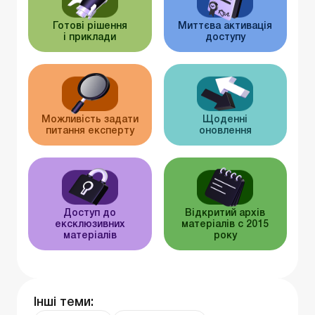
Готові рішення
Миттєва активація
і приклади
доступу
Можливість задати
Щоденні
питання експерту
оновлення
Доступ до
Відкритий архів
ексклюзивних
матеріалів c 2015
матеріалів
року
Інші теми: