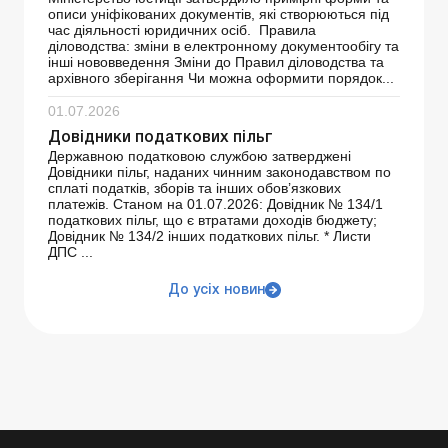
описи уніфікованих документів, які створюються під
час діяльності юридичних осіб. Правила
діловодства: зміни в електронному документообігу та
інші нововведення Зміни до Правил діловодства та
архівного зберігання Чи можна оформити порядок...
01.07.2026
Довідники податкових пільг
Державною податковою службою затверджені
Довідники пільг, наданих чинним законодавством по
сплаті податків, зборів та інших обов’язкових
платежів. Станом на 01.07.2026: Довідник № 134/1
податкових пільг, що є втратами доходів бюджету;
Довідник № 134/2 інших податкових пільг. * Листи
ДПС ...
До усіх новин