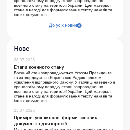
хронологічному порядку етапи запровадження
воєнного стану на території України. Цей матеріал
стане в нагоді для формулювання тексту наказів та
інших документів...
До усіх новин
Нове
28.07.2026
Етапи воєнного стану
Воєнний стан запроваджується Указом Президента
та затверджується Верховною Радою шляхом
ухвалення відповідного Закону. У таблиці наведено в
хронологічному порядку етапи запровадження
воєнного стану на території України. Цей матеріал
стане в нагоді для формулювання тексту наказів та
інших документів...
23.07.2026
Примірні уніфіковані форми типових
документів для юросіб
Міністерство юстиції затвердило примірні форми та