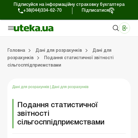
Підписуйся на інформаційну страховку бухгалтера
+38(044)334-62-70
Підписатися
Медичні КНП
Online видання «Баланс»
Online видання «Баланс-Агро»
Online бібліотека «Баланс»
Портал Баланс-Бюджет
Сервіси Баланс-Бюджет
Свiт позитива
Головна
Дані для розрахунків
Дані для
розрахунків
Подання статистичної звітності
сільгосппідприємствами
Дані для розрахунків
Податок на прибуток
Фінансова звітність
Договірні відносини
Лікарняні та декр
Відповідальність 
Касові операції та РР
Дані для розрахунків
|
Дані для розрахунків
Подання статистичної
звітності
сільгосппідприємствами