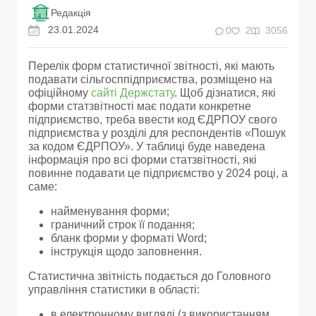
Редакція
23.01.2024
0
2
3056
Перелік форм статистичної звітності, які мають
подавати сільгосппідприємства, розміщено на
офіційному
сайті Держстату
. Щоб дізнатися, які
форми статзвітності має подати конкретне
підприємство, треба ввести код ЄДРПОУ свого
підприємства у розділі для респондентів «Пошук
за кодом ЄДРПОУ». У таблиці буде наведена
інформація про всі форми статзвітності, які
повинне подавати це підприємство у 2024 році, а
саме:
найменування форми;
граничний строк її подання;
бланк форми у форматі Word;
інструкція щодо заповнення.
Статистична звітність подається до Головного
управління статистики в області:
в електронному вигляді (з використанням