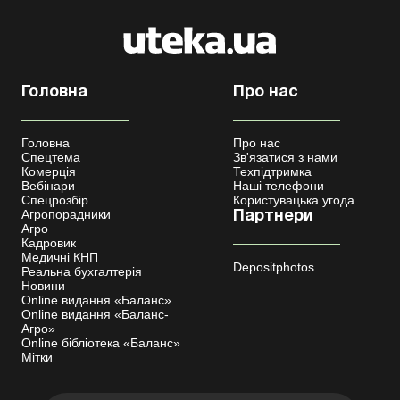
Головна
Про нас
Головна
Про нас
Спецтема
Зв'язатися з нами
Комерція
Техпідтримка
Вебінари
Наші телефони
Спецрозбір
Користувацька угода
Агропорадники
Партнери
Агро
Кадровик
Медичні КНП
Depositphotos
Реальна бухгалтерія
Новини
Online видання «Баланс»
Online видання «Баланс-
Агро»
Online бібліотека «Баланс»
Мітки