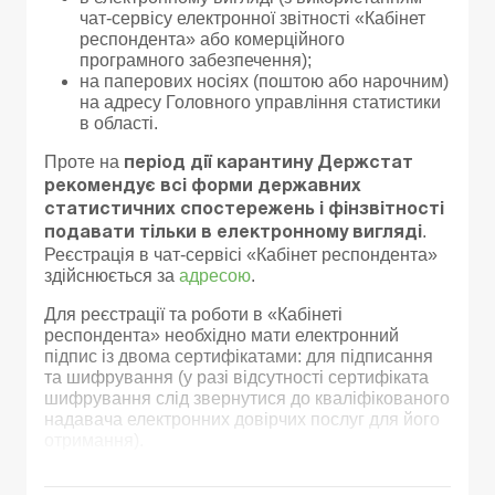
чат-сервісу електронної звітності «Кабінет
респондента» або комерційного
програмного забезпечення);
на паперових носіях (поштою або нарочним)
на адресу Головного управління статистики
в області.
Проте на
період дії карантину Держстат
рекомендує всі форми державних
статистичних спостережень і фінзвітності
.
подавати тільки в електронному вигляді
Реєстрація в чат-сервісі «Кабінет респондента»
здійснюється за
адресою
.
Для реєстрації та роботи в «Кабінеті
респондента» необхідно мати електронний
підпис із двома сертифікатами: для підписання
та шифрування (у разі відсутності сертифіката
шифрування слід звернутися до кваліфікованого
надавача електронних довірчих послуг для його
отримання).