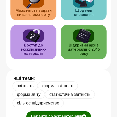
Можливість задати
Щоденні
питання експерту
оновлення
Доступ до
Відкритий архів
ексклюзивних
матеріалів c 2015
матеріалів
року
Інші теми:
звітність
форма звітності
форма звіту
статистична звітність
сільгосппідприємство
Перейти до усіх матеріалів