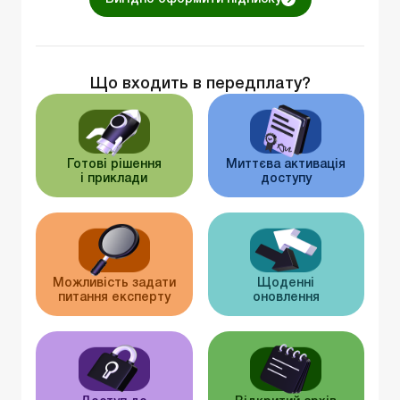
Що входить в передплату?
Готові рішення
Миттєва активація
і приклади
доступу
Можливість задати
Щоденні
питання експерту
оновлення