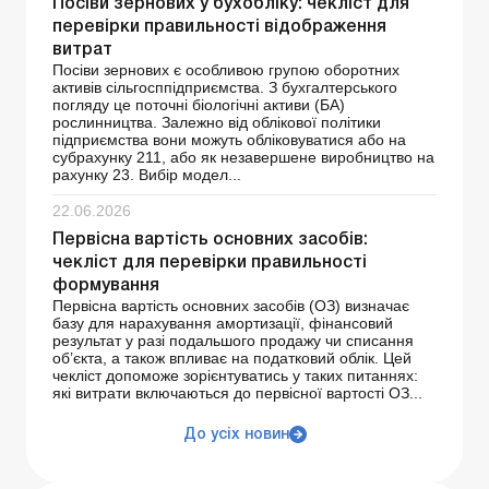
Посіви зернових у бухобліку: чекліст для
перевірки правильності відображення
витрат
Посіви зернових є особливою групою оборотних
активів сільгосппідприємства. З бухгалтерського
погляду це поточні біологічні активи (БА)
рослинництва. Залежно від облікової політики
підприємства вони можуть обліковуватися або на
субрахунку 211, або як незавершене виробництво на
рахунку 23. Вибір модел...
22.06.2026
Первісна вартість основних засобів:
чекліст для перевірки правильності
формування
Первісна вартість основних засобів (ОЗ) визначає
базу для нарахування амортизації, фінансовий
результат у разі подальшого продажу чи списання
об’єкта, а також впливає на податковий облік. Цей
чекліст допоможе зорієнтуватись у таких питаннях:
які витрати включаються до первісної вартості ОЗ...
До усіх новин