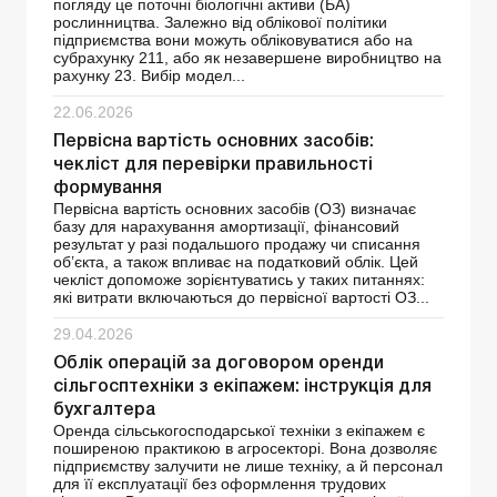
погляду це поточні біологічні активи (БА)
рослинництва. Залежно від облікової політики
підприємства вони можуть обліковуватися або на
субрахунку 211, або як незавершене виробництво на
рахунку 23. Вибір модел...
22.06.2026
Первісна вартість основних засобів:
чекліст для перевірки правильності
формування
Первісна вартість основних засобів (ОЗ) визначає
базу для нарахування амортизації, фінансовий
результат у разі подальшого продажу чи списання
об’єкта, а також впливає на податковий облік. Цей
чекліст допоможе зорієнтуватись у таких питаннях:
які витрати включаються до первісної вартості ОЗ...
29.04.2026
Облік операцій за договором оренди
сільгосптехніки з екіпажем: інструкція для
бухгалтера
Оренда сільськогосподарської техніки з екіпажем є
поширеною практикою в агросекторі. Вона дозволяє
підприємству залучити не лише техніку, а й персонал
для її експлуатації без оформлення трудових