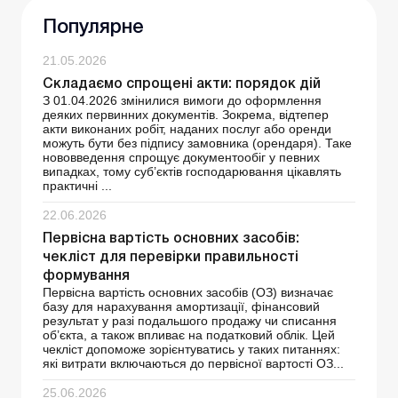
Популярне
21.05.2026
Складаємо спрощені акти: порядок дій
З 01.04.2026 змінилися вимоги до оформлення
деяких первинних документів. Зокрема, відтепер
акти виконаних робіт, наданих послуг або оренди
можуть бути без підпису замовника (орендаря). Таке
нововведення спрощує документообіг у певних
випадках, тому суб’єктів господарювання цікавлять
практичні ...
22.06.2026
Первісна вартість основних засобів:
чекліст для перевірки правильності
формування
Первісна вартість основних засобів (ОЗ) визначає
базу для нарахування амортизації, фінансовий
результат у разі подальшого продажу чи списання
об’єкта, а також впливає на податковий облік. Цей
чекліст допоможе зорієнтуватись у таких питаннях:
які витрати включаються до первісної вартості ОЗ...
25.06.2026