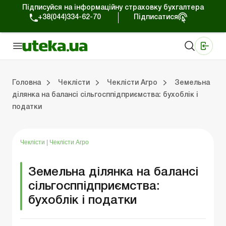
Підписуйся на інформаційну страховку бухгалтера
+38(044)334-62-70
Підписатися
Медичні КНП
Online видання «Баланс»
Online видання «Баланс-Агро»
Online бібліотека «Баланс»
Портал Баланс-Бюджет
Сервіси Баланс-Бюджет
Свiт позитива
Головна
Чеклісти
Чеклісти Агро
Земельна
ділянка на балансі сільгосппідприємства: бухоблік і
податки
Чеклісти Комерція
Чеклісти Агро
Чеклісти
|
Чеклісти Агро
Земельна ділянка на балансі
сільгосппідприємства:
бухоблік і податки