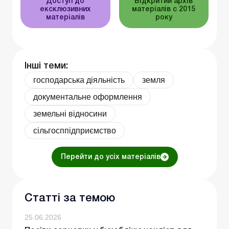
Доступ до
Відкритий архів
ексклюзивних
матеріалів c 2015
матеріалів
року
Інші теми:
господарська діяльність
земля
документальне оформлення
земельні відносини
сільгосппідприємство
Перейти до усіх матеріалів
Статті за темою
25.06.2026