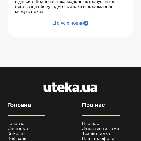
відносин. Водночас така модель потребує чіткої
організації обліку, адже помилки в оформленні
можуть призв...
До усіх новин
Головна
Про нас
Головна
Про нас
Спецтема
Зв'язатися з нами
Комерція
Техпідтримка
Вебінари
Наші телефони