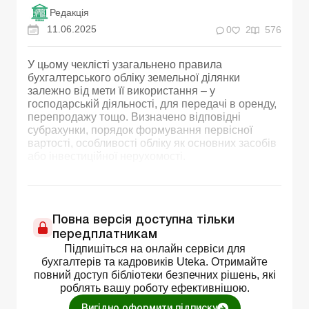
Редакція
11.06.2025
0
2
576
У цьому чеклісті узагальнено правила
бухгалтерського обліку земельної ділянки
залежно від мети її використання – у
господарській діяльності, для передачі в оренду,
перепродажу тощо. Визначено відповідні
субрахунки, порядок формування первісної
вартості, особливості обліку як основних засобів
або інвестиційної нерухомості.
Повна версія доступна тільки
передплатникам
Підпишіться на онлайн сервіси для
бухгалтерів та кадровиків Uteka. Отримайте
повний доступ бібліотеки безпечних рішень, які
роблять вашу роботу ефективнішою.
Вигідно оформити підписку