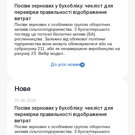
Посіви зернових у бухобліку: чекліст для
перевірки правильності відображення
витрат
Посіви зернових є особливою групою оборотних
активів сільгосппідприємства. З бухгалтерського
погляду це поточні біологічні активи (БА)
рослинництва. Залежно від облікової політики
підприємства вони можуть обліковуватися або на
субрахунку 211, або як незавершене виробництво на
рахунку 23. Вибір модел...
До усіх новин
Нове
25.06.2026
Посіви зернових у бухобліку: чекліст для
перевірки правильності відображення
витрат
Посіви зернових є особливою групою оборотних
активів сільгосппідприємства. З бухгалтерського