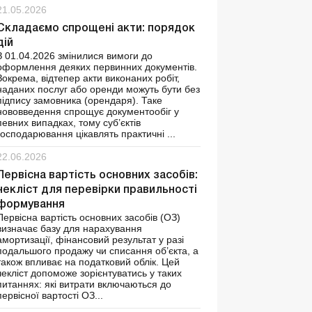
21.05.2026
Складаємо спрощені акти: порядок
дій
З 01.04.2026 змінилися вимоги до
оформлення деяких первинних документів.
Зокрема, відтепер акти виконаних робіт,
наданих послуг або оренди можуть бути без
підпису замовника (орендаря). Таке
нововведення спрощує документообіг у
певних випадках, тому суб’єктів
господарювання цікавлять практичні ...
22.06.2026
Первісна вартість основних засобів:
чекліст для перевірки правильності
формування
Первісна вартість основних засобів (ОЗ)
визначає базу для нарахування
амортизації, фінансовий результат у разі
подальшого продажу чи списання об’єкта, а
також впливає на податковий облік. Цей
чекліст допоможе зорієнтуватись у таких
питаннях: які витрати включаються до
первісної вартості ОЗ...