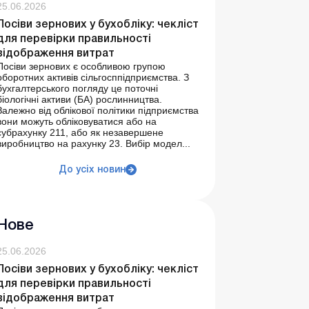
25.06.2026
Посіви зернових у бухобліку: чекліст
для перевірки правильності
відображення витрат
Посіви зернових є особливою групою
оборотних активів сільгосппідприємства. З
бухгалтерського погляду це поточні
біологічні активи (БА) рослинництва.
Залежно від облікової політики підприємства
вони можуть обліковуватися або на
субрахунку 211, або як незавершене
виробництво на рахунку 23. Вибір модел...
До усіх новин
Нове
25.06.2026
Посіви зернових у бухобліку: чекліст
для перевірки правильності
відображення витрат