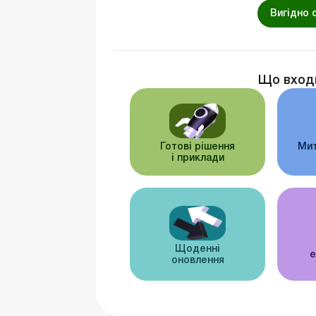
Вигідно 
Що вход
Готові рішення
Мит
і приклади
Щоденні
е
оновлення