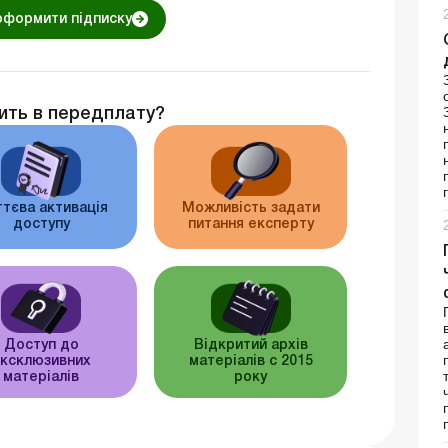
оформити підписку
ить в передплату?
тєва активація
Можливість задати
доступу
питання експерту
Доступ до
Відкритий архів
ксклюзивних
матеріалів c 2015
матеріалів
року