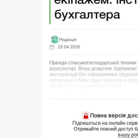
екіпажем: інс
бухгалтера
Редакція
29.04.2026
Оренда сільськогосподарської техніки
агросекторі. Вона дозволяє підприємст
експлуатації без оформлення трудових
організації обліку, адже помилки в оф
договору та податкових ризиків.
Повна версія до
Підпишіться на онлайн серві
Отримайте повний доступ бі
вашу ро