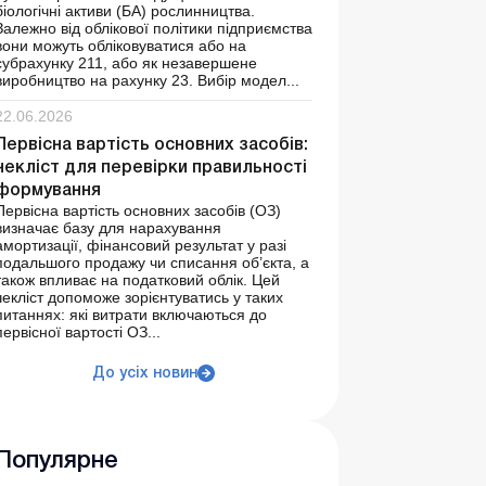
біологічні активи (БА) рослинництва.
Залежно від облікової політики підприємства
вони можуть обліковуватися або на
субрахунку 211, або як незавершене
виробництво на рахунку 23. Вибір модел...
22.06.2026
Первісна вартість основних засобів:
чекліст для перевірки правильності
формування
Первісна вартість основних засобів (ОЗ)
визначає базу для нарахування
амортизації, фінансовий результат у разі
подальшого продажу чи списання об’єкта, а
також впливає на податковий облік. Цей
чекліст допоможе зорієнтуватись у таких
питаннях: які витрати включаються до
первісної вартості ОЗ...
До усіх новин
Популярне