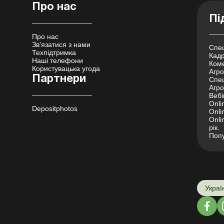
Про нас
Пі
Про нас
Зв'язатися з нами
Спец
Техпідтримка
Кадр
Наші телефони
Коме
Користувацька угода
Агро 
Партнери
Спец
Агро
Вебі
Onli
Depositphotos
Onli
Onli
рік.
Попу
Украї