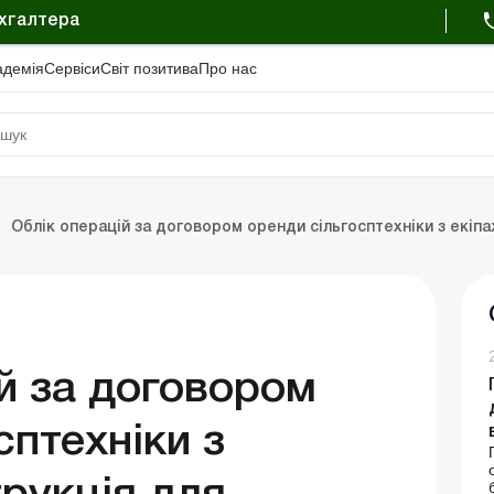
ухгалтера
адемiя
Сервіси
Свiт позитива
Про нас
Облік операцій за договором оренди сільгосптехніки з екіпа
Портал Баланс-Бюджет
Календар бухгалтера
Дані для розрахунків
й за договором
сптехніки з