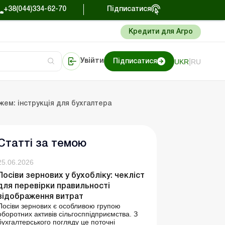
+38(044)334-62-70
Підписатися
Кредити для Агро
|
UKR
RU
Увійти
Підписатися
Портал Баланс-Бюджет
жем: інструкція для бухгалтера
Статті за темою
25.06.2026
Посіви зернових у бухобліку: чекліст
для перевірки правильності
відображення витрат
Посіви зернових є особливою групою
оборотних активів сільгосппідприємства. З
бухгалтерського погляду це поточні