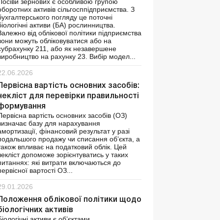
Посіви зернових є особливою групою
оборотних активів сільгосппідприємства. З
бухгалтерського погляду це поточні
біологічні активи (БА) рослинництва.
Залежно від облікової політики підприємства
вони можуть обліковуватися або на
субрахунку 211, або як незавершене
виробництво на рахунку 23. Вибір модел...
22.06.2026
Первісна вартість основних засобів:
чекліст для перевірки правильності
формування
Первісна вартість основних засобів (ОЗ)
визначає базу для нарахування
амортизації, фінансовий результат у разі
подальшого продажу чи списання об’єкта, а
також впливає на податковий облік. Цей
чекліст допоможе зорієнтуватись у таких
питаннях: які витрати включаються до
первісної вартості ОЗ...
29.01.2026
Положення облікової політики щодо
біологічних активів
Біологічні активи є об’єктами