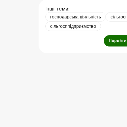
Інші теми:
господарська діяльність
сільгос
сільгосппідприємство
Перейти 