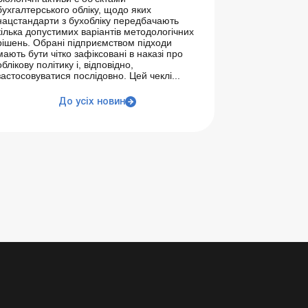
бухгалтерського обліку, щодо яких
нацстандарти з бухобліку передбачають
кілька допустимих варіантів методологічних
рішень. Обрані підприємством підходи
мають бути чітко зафіксовані в наказі про
облікову політику і, відповідно,
застосовуватися послідовно. Цей чеклі...
До усіх новин