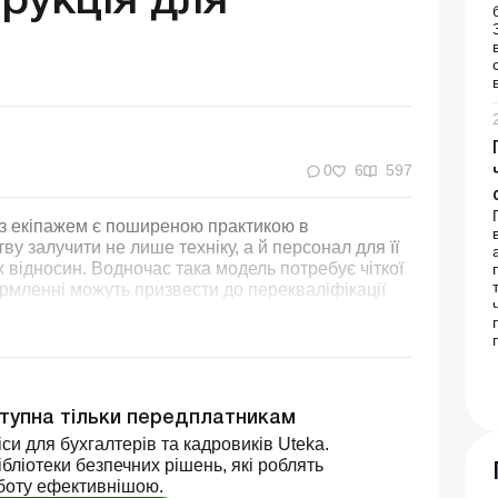
трукція для
0
6
597
 з екіпажем є поширеною практикою в
ву залучити не лише техніку, а й персонал для її
 відносин. Водночас така модель потребує чіткої
ормленні можуть призвести до перекваліфікації
ступна тільки передплатникам
си для бухгалтерів та кадровиків Uteka.
бліотеки безпечних рішень, які роблять
боту ефективнішою.