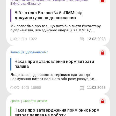
Бібліотека «Баланс»
Бібліотека Баланс № 5 «ПММ: від
документування до списання»
Ми розповімо про все, що потрібно знати бухгалтеру
підприємства, яке здійснює операції з ПММ: від
особливостей оприбуткування, залежно від договірних
умов із постачальниками, обліку на підприємстві
0
0
1022
13.03.2025
(зокрема, окремого обліку для генераторів),
нормування витрат до списання. Звернемо увагу на
основні...
Комерція
|
Документообiг
Наказ про встановлення норм витрати
палива
Якщо ваше підприємство вирішило вдатися до
нормування витрат пального або розмірковує, чи
доцільно це робити, постараємося спростити для вас
це завдання, навівши в статті: зразок наказу про
0
10
16998
11.03.2025
встановлення норм витрати палива; дві причини, чому
на підприємстві необхідний такий наказ. Якщо ваше
під...
Зразки
|
Оборотні активи
Наказ про затвердження примірних норм
витрат палива на роботу