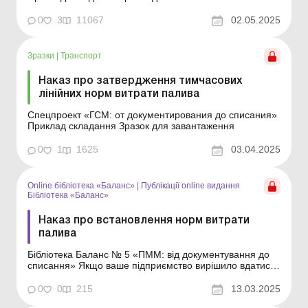
0
3
11067
02.05.2025
Зразки
|
Транспорт
Наказ про затвердження тимчасових
лінійних норм витрати палива
Спецпроект «ГСМ: от документирования до списания»
Приклад складання Зразок для завантаження
0
1
1625
03.04.2025
Online бібліотека «Баланс»
|
Публікації online видання
Бібліотека «Баланс»
Наказ про встановлення норм витрати
палива
Бібліотека Баланс № 5 «ПММ: від документування до
списання» Якщо ваше підприємство вирішило вдатися
до нормування витрат пального або розмірковує, чи
доцільно це робити, постараємося спростити для вас
0
0
215
13.03.2025
це завдання, навівши в статті: зразок наказу про