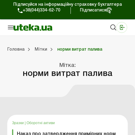
Підписуйся на інформаційну страховку бухгалтера
+38(044)334-62-70
Підписатися
Медичні КНП
Online видання «Баланс»
Online видання «Баланс-Агро»
Online бібліотека «Баланс»
Портал Баланс-Бюджет
Сервіси Баланс-Бюджет
Свiт позитива
Головна
Мітки
норми витрат палива
Мітка:
Портал Баланс-Бюджет
Календар бухгалтера
Дані для розрахунків
норми витрат палива
Зразки
|
Оборотні активи
Наказ про затвердження примірних норм