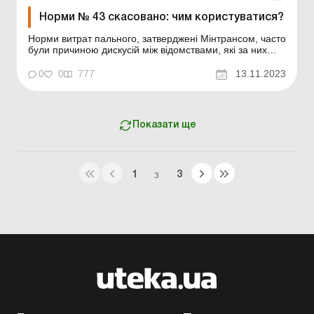
Норми № 43 скасовано: чим користуватися?
Норми витрат пального, затверджені Мінтрансом, часто
були причиною дискусій між відомствами, які за них
відповідали, установами, що їх застосовували, та
контролюючими органами, які вимагали їх дотримання.
0
0
777
13.11.2023
З 02.11.2023 втратив чинність наказ Мінтрансу від
10.02.1998 № 43 «Про затвердження норм ...
Показати ще
1
3
З