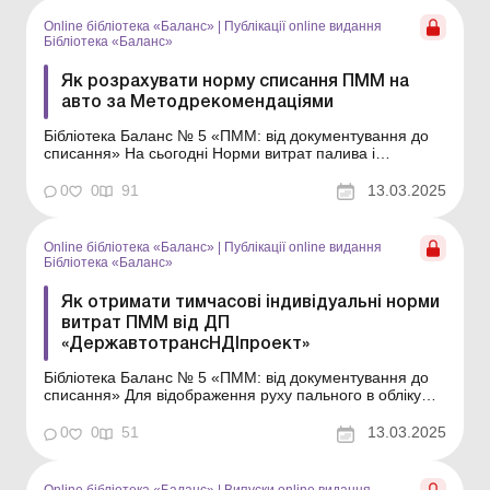
встановлення норм витрати палива; ...
Online бібліотека «Баланс»
|
Публікації online видання
Бібліотека «Баланс»
Як розрахувати норму списання ПММ на
авто за Методрекомендаціями
Бібліотека Баланс № 5 «ПММ: від документування до
списання» На сьогодні Норми витрат палива і
мастильних матеріалів на автомобільному транспорті,
затверджені наказом Мінтрансу від 10.02.1998 № 43
0
0
91
13.03.2025
(далі – Норми № 43), не діють. Їх скасували з
02.11.2023. Однак є Методичні рекоменда...
Online бібліотека «Баланс»
|
Публікації online видання
Бібліотека «Баланс»
Як отримати тимчасові індивідуальні норми
витрат ПММ від ДП
«ДержавтотрансНДІпроект»
Бібліотека Баланс № 5 «ПММ: від документування до
списання» Для відображення руху пального в обліку
підприємство може використовувати власні норми
списання палива. Однак у деяких випадках
0
0
51
13.03.2025
підприємству не обійтися без розроблення тимчасових
індивідуальних норм витрат пального (зокрема, д...
Online бібліотека «Баланс»
|
Випуски online видання