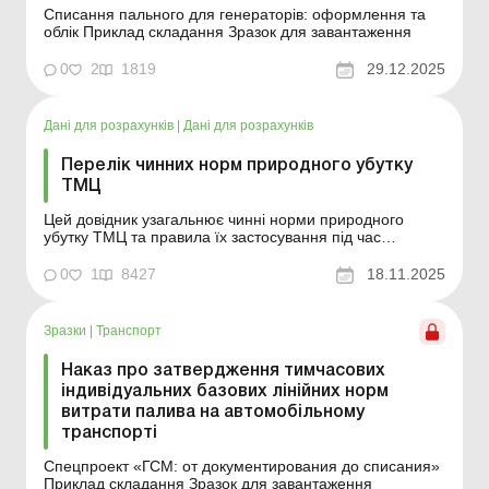
Списання пального для генераторів: оформлення та
облік Приклад складання Зразок для завантаження
0
2
1819
29.12.2025
Дані для розрахунків
|
Дані для розрахунків
Перелік чинних норм природного убутку
ТМЦ
Цей довідник узагальнює чинні норми природного
убутку ТМЦ та правила їх застосування під час
інвентаризації й списання. Поняття природного убутку
Природний убуток товарно-матеріальних цінностей
0
1
8427
18.11.2025
(ТМЦ) – це зменшення їх кількості (маси), що
відбувається внаслідок природних змін біологічних або
...
Зразки
|
Транспорт
Наказ про затвердження тимчасових
індивідуальних базових лінійних норм
витрати палива на автомобільному
транспорті
Спецпроект «ГСМ: от документирования до списания»
Приклад складання Зразок для завантаження