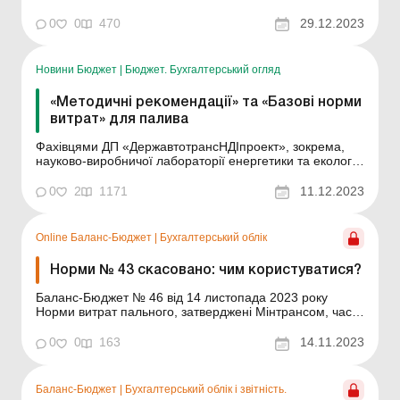
планування потреби установ у ПММ і контролю за їх
витрачанням, ведення звітності, запровадження
0
0
470
29.12.2023
режиму економії та раціонального використання
нафтопродуктів. Нещодавно у цьому питанні з’явилися
певні зміни...
Новини Бюджет
|
Бюджет. Бухгалтерський огляд
«Методичні рекомендації» та «Базові норми
витрат» для палива
Фахівцями ДП «ДержавтотрансНДІпроект», зокрема,
науково-виробничої лабораторії енергетики та екології
транспорту та відділу законодавчого забезпечення
виконання міжнародних угод у сфері транспорту,
0
2
1171
11.12.2023
розроблено «Методичні рекомендації з нормування
витрат палива, електричної енергії, ...
Online Баланс-Бюджет
|
Бухгалтерський облік
Норми № 43 скасовано: чим користуватися?
Баланс-Бюджет № 46 від 14 листопада 2023 року
Норми витрат пального, затверджені Мінтрансом, часто
були причиною дискусій між відомствами, які за них
відповідали, установами, що їх застосовували, та
0
0
163
14.11.2023
контролюючими органами, які вимагали їх дотримання.
З 02.11.2023 втратив чинність наказ Мінтрансу ві...
Баланс-Бюджет
|
Бухгалтерський облік і звітність.