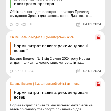
електрогенератора
Облік пального для електрогенератора Приклад
складання Зразок для завантаження Див. також:
Журнал обліку роботи електрогенератора Акт списання
пального, використаного електрогенератором ...
0
2
610
04.01.2024
Online Баланс-Бюджет
|
Бухгалтерський облік
Норми витрат палива: рекомендовані
новації
Баланс-Бюджет № 1 від 2 січня 2024 року Норми
витрат палива та мастильних матеріалів на
автомобільному транспорті призначено для
планування потреби установ у ПММ і контролю за їх
0
0
284
02.01.2024
витрачанням, ведення звітності, запровадження
режиму економії та раціонального використання
нафтопродуктів. Нещодавно у ...
Баланс-Бюджет
|
Бухгалтерський облік і звітність.
Норми витрат палива: рекомендовані
новації
Норми витрат палива та мастильних матеріалів на
автомобільному транспорті призначено для