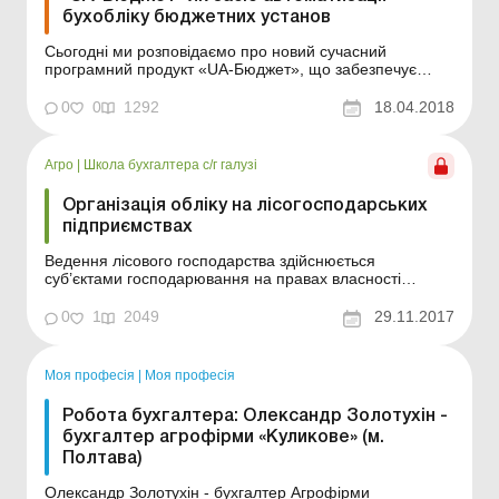
бухобліку бюджетних установ
Сьогодні ми розповідаємо про новий сучасний
програмний продукт «UA-Бюджет», що забезпечує
автоматизацію ведення бухгалтерських процесів у
бюджетних установах, які фінансуються з державного,
0
0
1292
18.04.2018
обласного та місцевого бюджетів і ведуть облік за
планом рахунків бухобліку в держсекторі. «...
Агро
|
Школа бухгалтера с/г галузі
Організація обліку на лісогосподарських
підприємствах
Ведення лісового господарства здійснюється
суб’єктами господарювання на правах власності
(державної, комунальної, приватної) та користування
(постійного, тимчасового: довгострокового,
0
1
2049
29.11.2017
короткострокового). Виключне право на заготівлю
деревини згідно зі ст. 19 Лісового кодексу покладено на
постійних л...
Моя професія
|
Моя професія
Робота бухгалтера: Олександр Золотухін -
бухгалтер агрофірми «Куликове» (м.
Полтава)
Олександр Золотухін - бухгалтер Агрофірми