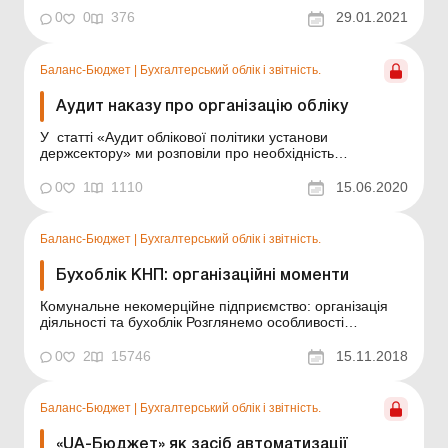
звернути увагу при складанні відповідного наказу.
0
0
376
29.01.2021
Загальні положення Згідно із ч. 5 ст. 8 Закону від
16.07.99 р. № 996-XIV (далі - З...
Баланс-Бюджет
|
Бухгалтерський облік і звітність.
Аудит наказу про організацію обліку
У статті «Аудит облікової політики установи
держсектору» ми розповіли про необхідність
проведення аудиту облікової політики установи. Чому
саме зараз це потрібно? Через те що зазвичай на
0
1
1110
15.06.2020
початку року не вистачає часу, щоб все проаналізувати
й унести зміни. Тому, після того як ми з&...
Баланс-Бюджет
|
Бухгалтерський облік і звітність.
Бухоблік КНП: організаційні моменти
Комунальне некомерційне підприємство: організація
діяльності та бухоблік Розглянемо особливості
організації бухгалтерського обліку та подання
фінансової звітності закладами охорони здоров’я у
0
2
15746
15.11.2018
формі комунальних некомерційних підприємств (далі –
КНП). Нові ролі закладу охорони здоров&rsquo...
Баланс-Бюджет
|
Бухгалтерський облік і звітність.
«UA-Бюджет» як засіб автоматизації