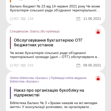
Баланс-Бюджет № 23 від 14 червня 2021 року Чи може
бухгалтерія сільської ради об’єднаної територіальної
громади (далі – ОТГ) обслуговувати всі бюджетні
установи на території громади? Ні, не може. Такі
0
0
134
11.06.2021
функції може виконувати централізована бухгалтерія
(далі – ЦБ). Як та з якою стр...
Спецвипуски. Освіта
|
Всі публікації
Обслуговування бухгалтерією ОТГ
бюджетних установ
Чи може бухгалтерія сільської ради об’єднаної
територіальної громади (далі – ОТГ) обслуговувати всі
бюджетні установи на території громади? Ні, не може.
Такі функції може виконувати централізована
0
0
315
08.06.2021
бухгалтерія (далі – ЦБ). Як та з якою структурою її
створити; чиїм коштом утримувати;...
Online бібліотека «Баланс»
|
Публікації online видання
Бібліотека «Баланс»
Наказ про організацію бухобліку на
підприємстві
Бібліотека Баланс № 3 «Зразки наказів на всі випадки
життя» У консультації розповімо, як організувати
бухоблік на підприємстві та на які моменти потрібно