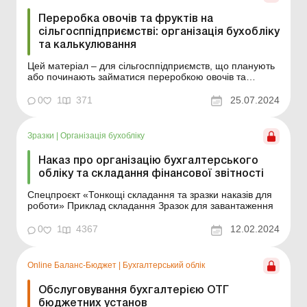
Переробка овочів та фруктів на
сільгосппідприємстві: організація бухобліку
та калькулювання
Цей матеріал – для сільгосппідприємств, що планують
або починають займатися переробкою овочів та
фруктів. Зокрема, розповідаємо про організаційні
аспекти обліку та калькулювання продукції цих
0
1
371
25.07.2024
підсобних промислових виробництв. Цей матеріал –
для сільгосппідприємств, що планують або почина...
Зразки
|
Організація бухобліку
Наказ про організацію бухгалтерського
обліку та складання фінансової звітності
Спецпроєкт «Тонкощі складання та зразки наказів для
роботи» Приклад складання Зразок для завантаження
0
1
4367
12.02.2024
Online Баланс-Бюджет
|
Бухгалтерський облік
Обслуговування бухгалтерією ОТГ
бюджетних установ