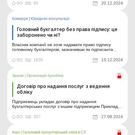
директора, який й буде особисто підписувати всю
0
0
85
20.12.2024
звітність. У зв’язку з цим у директора виникла низка
запитань: чи може головний бухгалтер у принципі не
мат...
Комерція
|
Юридичні консультації
Головний бухгалтер без права підпису: це
заборонено чи ні?
Власник компанії не хоче надавати право підпису
головному бухгалтерові, зазначивши як підписанта
лише директора, який й буде особисто підписувати всю
звітність. У зв’язку з цим у директора виникла низка
0
5
1636
19.12.2024
запитань: чи може головний бухгалтер у принципі не
мати права підпису; як у такому разі сфо...
Зразки
|
Організація бухобліку
Договір про надання послуг з ведення
обліку
Підприємець укладає договір про надання
бухгалтерських послуг з іншим підприємцем Приклад
складання Зразок для завантаження
0
1
307
27.08.2024
Агро
|
Галузевий бухгалтерський облік в С/Г