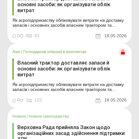
основні засоби: як організувати облік
витрат
Як агропідприємству обліковувати витрати на доставку
запасів і основних засобів власним трактором та
коригувати планову собівартість транспортних робіт до
фактичної наприкінці року. Баланс-Агро № 20 від 19
0
0
83
18.05.2026
травня 2026 року У сільськогосподарських підприємств,
які використовують власний тракторний ...
Агро
|
Господарські операції в агросекторі
Власний трактор доставляє запаси й
основні засоби: як організувати облік
витрат
Як агропідприємству обліковувати витрати на доставку
запасів і основних засобів власним трактором та
коригувати планову собівартість транспортних робіт до
фактичної наприкінці року. У сільськогосподарських
0
1
123
18.05.2026
підприємств, які використовують власний тракторний
парк для доставки техніки, добрив, насіння ...
Новини
|
Новини законодавства
Верховна Рада прийняла Закон щодо
організаційних засад здійснення підтримки