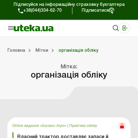
Підписуйся на інформаційну страховку бухгалтера
+38(044)334-62-70
Підписатися
Медичні КНП
Online видання «Баланс»
Online видання «Баланс-Агро»
Online бібліотека «Баланс»
Портал Баланс-Бюджет
Сервіси Баланс-Бюджет
Свiт позитива
Головна
Мітки
організація обліку
Мітка:
Портал Баланс-Бюджет
Календар бухгалтера
Дані для розрахунків
організація обліку
Online видання «Баланс-Агро»
|
Практика обліку
Власний трактор доставляє запаси й