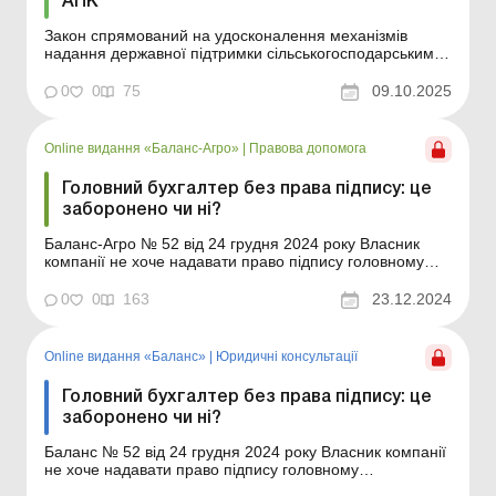
АПК
Закон спрямований на удосконалення механізмів
надання державної підтримки сільськогосподарським
товаровиробникам, підвищення ефективності
використання бюджетних коштів, а також на створення
0
0
75
09.10.2025
прозорих та зрозумілих правил для аграрного бізнесу.
Верховна Рада України 8 жовтня 2025 року прийняла у
друго...
Online видання «Баланс-Агро»
|
Правова допомога
Головний бухгалтер без права підпису: це
заборонено чи ні?
Баланс-Агро № 52 від 24 грудня 2024 року Власник
компанії не хоче надавати право підпису головному
бухгалтерові, зазначивши як підписанта лише
директора, який й буде особисто підписувати всю
0
0
163
23.12.2024
звітність. У зв’язку з цим у директора виникла низка
запитань: чи може головний бухгалтер у принципі н...
Online видання «Баланс»
|
Юридичні консультації
Головний бухгалтер без права підпису: це
заборонено чи ні?
Баланс № 52 від 24 грудня 2024 року Власник компанії
не хоче надавати право підпису головному
бухгалтерові, зазначивши як підписанта лише