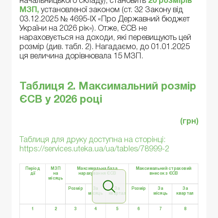
начальницького складу), становить
20 розмірів
МЗП,
установленої законом (ст. 32 Закону від
03.12.2025 № 4695-IX «Про Державний бюджет
України на 2026 рік»). Отже, ЄСВ не
нараховується на доходи, які перевищують цей
розмір (див. табл. 2). Нагадаємо, до 01.01.2025
ця величина дорівнювала 15 МЗП.
Таблиця 2. Максимальний розмір
ЄСВ у 2026 році
(грн)
Таблиця для друку доступна на сторінці:
https://services.uteka.ua/ua/tables/78999-2
Період
МЗП
Максимальна база
Максимальний страховий
дії
на
нарахування ЄСВ
внесок з ЄСВ
місяць
Розмір
За
За
Розмір
За
За
місяць
квартал
місяць
квартал
1
2
3
4
5
6
7
8