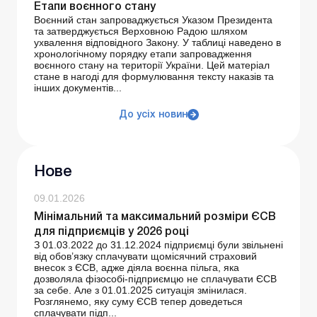
Етапи воєнного стану
Воєнний стан запроваджується Указом Президента
та затверджується Верховною Радою шляхом
ухвалення відповідного Закону. У таблиці наведено в
хронологічному порядку етапи запровадження
воєнного стану на території України. Цей матеріал
стане в нагоді для формулювання тексту наказів та
інших документів...
До усіх новин
Нове
09.01.2026
Мінімальний та максимальний розміри ЄСВ
для підприємців у 2026 році
З 01.03.2022 до 31.12.2024 підприємці були звільнені
від обов’язку сплачувати щомісячний страховий
внесок з ЄСВ, адже діяла воєнна пільга, яка
дозволяла фізособі-підприємцю не сплачувати ЄСВ
за себе. Але з 01.01.2025 ситуація змінилася.
Розглянемо, яку суму ЄСВ тепер доведеться
сплачувати підп...