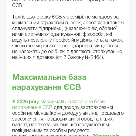
ЄСВ.
Тож із цього року ЄСВ у розмірі, не меншому за
мінімальний страховий внесок, зобов’язані також
сплачувати підприємці (незалежно від обраної
ними системи оподаткування), фізособи, які
ведуть незалежну професійну діяльність, а також
члени фермерського господарства, якщо вони
не належать до осіб, які підлягають страхуванню
на інших підставах (ст. 7 Закону № 2464).
Максимальна база
нарахування ЄСВ
У
2026 році
максимальна величина бази
нарахування ЄСВ
для доходу застрахованої
особи на місяць (крім доходу у вигляді грошового
забезпечення, грошових винагород та інших
виплат, нарахованих військовослужбовцям,
поліцейським та особам рядового і