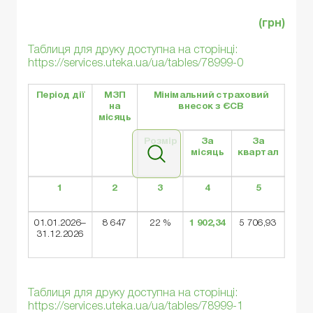
(грн)
Таблиця для друку доступна на сторінці:
https://services.uteka.ua/ua/tables/78999-0
Період дії
МЗП
Мінімальний страховий
на
внесок з ЄСВ
місяць
Розмір
За
За
місяць
квартал
1
2
3
4
5
01.01.2026–
8 647
22 %
1
902,34
5 706,93
31.12.2026
Таблиця для друку доступна на сторінці:
https://services.uteka.ua/ua/tables/78999-1