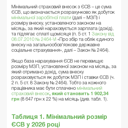
Мінімальний страховий внесок з ЄСВ – це сума
ЄСВ, що визначається розрахунково як добуток
мінімальної заробітної плати
(далі – МЗП) і
розміру внеску, установленого законом на
місяць, за який нараховується зарплата (дохід),
та підлягає сплаті щомісяця (п. 5 ст. 1
Закону від
08.07.2010 № 2464-VI
«Про збір та облік єдиного
внеску на загальнообов'язкове державне
соціальне страхування», далі – Закон № 2464).
Якщо база нарахування ЄСВ не перевищує
розміру МЗП, установленої законом на місяць, за
який отримано дохід, сума внеску
розраховується як добуток МЗП і ставки ЄСВ (ч.
2 п. 5 ст. 8 Закону № 2464). Тобто за кожного
працівника має бути сплачено
мінімальний
страховий внесок
, який становить 1
902,34
грн
(8 647 грн х 22 %) на місяць (див. табл. 1).
Таблиця 1. Мінімальний розмір
ЄСВ у 2026 році