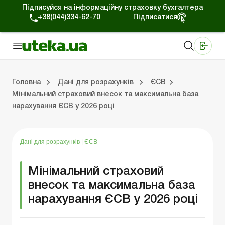
Підписуйся на інформаційну страховку бухгалтера
+38(044)334-62-70
Підписатися
Медичні КНП
Online видання «Баланс»
Online видання «Баланс-Агро»
Online бібліотека «Баланс»
Портал Баланс-Бюджет
Сервіси Баланс-Бюджет
Свiт позитива
Головна
Дані для розрахунків
ЄСВ
Мінімальний страховий внесок та максимальна база
нарахування ЄСВ у 2026 році
Дані для розрахунків
Податок на прибуток
Фінансова звітність
Договірні відносини
Лікарняні та декр
Відповідальність 
Касові операції та РР
Дані для розрахунків
|
ЄСВ
Мінімальний страховий
внесок та максимальна база
нарахування ЄСВ у 2026 році