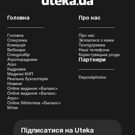
Головна
Про нас
Головна
Про нас
Спецтема
Зв'язатися з нами
Комерція
Техпідтримка
Вебінари
Наші телефони
Спецрозбір
Користувацька угода
Агропорадники
Партнери
Агро
Кадровик
Медичні КНП
Depositphotos
Реальна бухгалтерія
Новини
Online видання «Баланс»
Online видання «Баланс-
Агро»
Online бібліотека «Баланс»
Мітки
Підписатися на Uteka