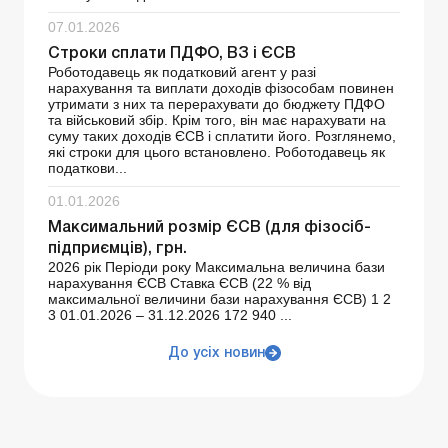
07.01.2026
Строки сплати ПДФО, ВЗ і ЄСВ
Роботодавець як податковий агент у разі
нарахування та виплати доходів фізособам повинен
утримати з них та перерахувати до бюджету ПДФО
та військовий збір. Крім того, він має нарахувати на
суму таких доходів ЄСВ і сплатити його. Розглянемо,
які строки для цього встановлено. Роботодавець як
податкови...
01.01.2026
Максимальний розмір ЄСВ (для фізосіб-
підприємців), грн.
2026 рік Періоди року Максимальна величина бази
нарахування ЄСВ Ставка ЄСВ (22 % від
максимальної величини бази нарахування ЄСВ) 1 2
3 01.01.2026 – 31.12.2026 172 940 ...
До усіх новин