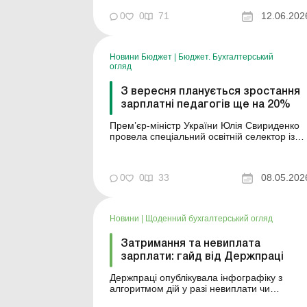
першим місяцем 2026 року, коли більшість
бюджетників набудуть право на індексацію
0
0
71
12.06.202
зарплати, а бухгалтери після кількох місяці
«режиму очікування» знову ...
Новини Бюджет
|
Бюджет. Бухгалтерський
огляд
З вересня планується зростання
зарплатні педагогів ще на 20%
Прем’єр-міністр України Юлія Свириденко
провела спеціальний освітній селектор із
громадами. «Ключове питання — зарплати
педагогів. З 1 січня держава підвищила їх
на 30% і забезпечила необхідний ресурс.
0
0
33
08.05.202
Водночас зарплати в дитсадках і позашкіллі
фінансуються з місцевих бюджетів, то...
Новини
|
Щоденний бухгалтерський огляд
Затримання та невиплата
зарплати: гайд від Держпраці
Держпраці опублікувала інфографіку з
алгоритмом дій у разі невиплати чи
затримці заробітної плати! Більше за темою