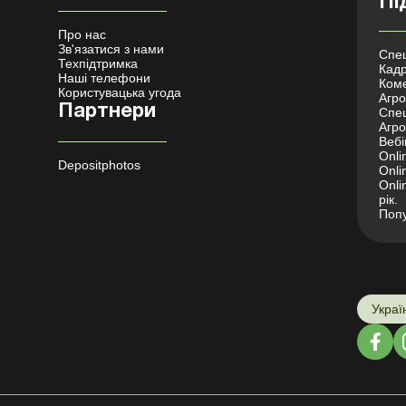
Пі
Про нас
Зв'язатися з нами
Спец
Техпідтримка
Кадр
Наші телефони
Коме
Користувацька угода
Агро 
Партнери
Спец
Агро
Вебі
Onli
Depositphotos
Onli
Onli
рік.
Попу
Украї