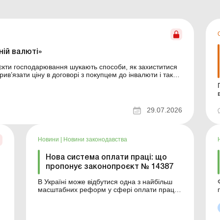
ій валюті»
’єкти господарювання шукають способи, як захиститися
 прив’язати ціну в договорі з покупцем до інвалюти і таким
 Цей підхід дозволяє мінімізувати втрати, ...
29.07.2026
Новини
|
Новини законодавства
Нова система оплати праці: що
пропонує законопроєкт № 14387
В Україні може відбутися одна з найбільш
масштабних реформ у сфері оплати праці
за останні роки. У Верховній Раді
и
обговорюється законопроєкт про
д
справедливу систему оплати праці. Більше