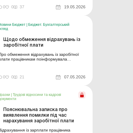
посадовці управління інспекційної
діяльності у Запорізькій області. Учасникам
0
0
37
19.05.2026
заходу роз’яснили, що трудове
законодавство зобов’язує роботодавців
своєчасно виплачувати працівникам
Новини Бюджет
|
Бюджет. Бухгалтерський
заробітну плату, а компе...
огляд
Щодо обмеження відрахувань із
заробітної плати
Про обмеження відрахувань із заробітної
плати працівникам поінформувала
фахівець управління інспекційної діяльності
у Кіровоградській області роботодавців, під
час семінару на базі Гайворонського-
0
0
21
07.05.2026
Благовіщенського відділу Голованівської
ілії обласного центру зайнятості. Інспектор
повідомила, що обм...
Зразки
|
Трудові відносини та кадрові
документи
Пояснювальна записка про
виявлення помилки під час
нарахування заробітної плати
Відрахування із зарплати працівника