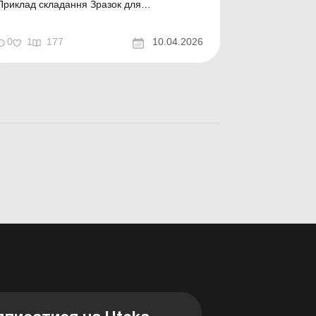
Приклад складання Зразок для
завантаження
0
1
177
10.04.2026