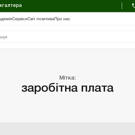
ухгалтера
адемiя
Сервіси
Свiт позитива
Про нас
Мітка:
заробітна плата