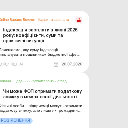
Online Баланс-Бюджет
|
Кадри та зарплата
Індексація зарплати в липні 2026
року: коефіцієнти, суми та
практичні ситуації
Пояснюємо, яку суму індексації
виплачувати працівникам бюджетної сфери
в липні та як діяти, якщо місяць
відпрацьовано не повністю або змінилися
0
0
34
20.07.2026
умови оплати праці. Баланс-Бюджет № 29
від 21 липня 2026 року У липні – без
сюрпризів, тобто коефіцієнт індексації не
Новини
|
Щоденний бухгалтерський огляд
змінився. Розберемо, яку суму ...
Чи може ФОП отримати податкову
знижку в межах своєї діяльності
Фізичні особи – підприємці можуть отримати
податкову знижку, але лише як громадяни, а
не в межах своєї підприємницької
іяльності. Більше за темою: ПДФО: доходи,
РОЗ’ЯСНЕННЯ
що не обкладаються податком, податкова