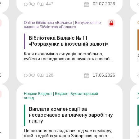
за темою: Преміювання працівників у
6
0
0
447
02.07.2026
період воєнного стану В Україні може
відбутися одна з найбільш масштабних
реф...
Online бібліотека «Баланс»
|
Випуски online
видання Бібліотека «Баланс»
Бібліотека Баланс № 11
«Розрахунки в іноземній валюті»
Коли економічна ситуація нестабільна,
суб’єкти господарювання шукають способи,
як захиститися від знецінення коштів. І один
із варіантів – прив’язати ціну в договорі з
покупцем до інвалюти і таким чином
6
0
0
128
17.06.2026
підстрахуватися від фінансових втрат. Цей
підхід дозволяє мінімізувати втрати...
Новини Бюджет
|
Бюджет. Бухгалтерський
огляд
Виплата компенсації за
несвоєчасно виплачену заробітну
плату
Це питання розглядалося під час семінару,
який в одній із установ Запоріжжя провели
е