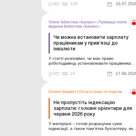
умови оплати праці. У липні – без
0
0
128
15.07.202
сюрпризів, тобто коефіцієнт індексації не
змінився. Розберемо, яку суму
нараховувати працівникам бюджетної
сфери, як...
Online бібліотека «Баланс»
|
Публікації online
видання Бібліотека «Баланс»
Чи можна встановити зарплату
працівникам у прив’язці до
інвалюти
У статті розповімо, чи має право
роботодавець установлювати працівникам
зарплату в іноземній валюті. Бібліотека
Баланс № 11 «Розрахунки в іноземній
0
0
24
17.06.202
валюті» На практиці роботодавці досить
часто цікавляться, чи мають вони право
встановити працівникам зарплату в
Баланс-Бюджет
|
Оплата праці та податки.
інвалюті, щомісяця перерах...
Не пропустіть індексацію
зарплати: головні орієнтири для
червня 2026 року
У матеріалі – готові розрахунки суми
індексації, а також пам’ятка бухгалтеру, яка
допоможе уникнути помилок. Червень стан