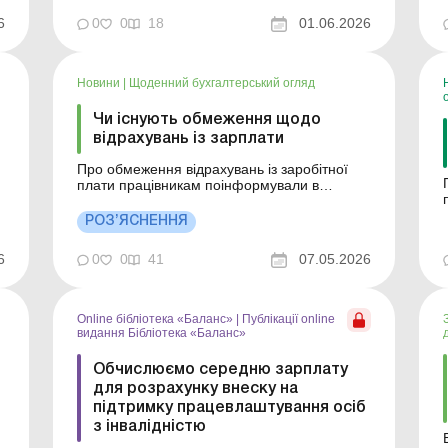
посадовці управління інспекційної
діяльності у Запорізькій області. Учасникам
6
0
0
18
01.06.2026
заходу роз’яснили, що трудове
в
законодавство зобов’язує роботодавців
своєчасно виплачувати працівникам
Новини
|
Щоденний бухгалтерський огляд
заробітну плату, а компе...
Чи існують обмеження щодо
відрахувань із зарплати
Про обмеження відрахувань із заробітної
плати працівникам поінформували в
Держпраці. Більше за темою: Обчислюємо
середню зарплату для розрахунку внеску на
РОЗ’ЯСНЕННЯ
підтримку працевлаштування осіб з
інвалідністю Середня зарплата як критерій
6
0
0
41
07.05.2026
для визнання підприємства критично
ф
важливим Обмеження відрахув...
Online бібліотека «Баланс»
|
Публікації online
видання Бібліотека «Баланс»
Обчислюємо середню зарплату
для розрахунку внеску на
підтримку працевлаштування осіб
з інвалідністю
: