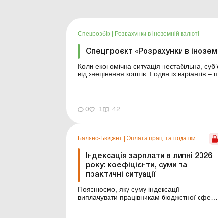
Спецрозбір
|
Розрахунки в іноземній валюті
Спецпроєкт «Розрахунки в іноземн
Коли економічна ситуація нестабільна, суб
від знецінення коштів. І один із варіантів –
чином підстрахуватися від фінансових втрат.
0
1
42
Баланс-Бюджет
|
Оплата праці та податки.
Індексація зарплати в липні 2026
року: коефіцієнти, суми та
практичні ситуації
Пояснюємо, яку суму індексації
виплачувати працівникам бюджетної сфер
в липні та як діяти, якщо місяць
відпрацьовано не повністю або змінилися