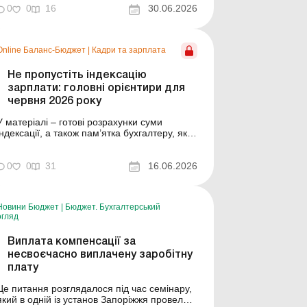
знижка і новий строк декларування Фізичні
0
0
16
30.06.2026
особи – підприємці можуть отримати
податкову...
Online Баланс-Бюджет
|
Кадри та зарплата
Не пропустіть індексацію
зарплати: головні орієнтири для
червня 2026 року
У матеріалі – готові розрахунки суми
індексації, а також пам’ятка бухгалтеру, яка
допоможе уникнути помилок. Баланс-
Бюджет № 24 від 16 червня 2026 року
Червень стане першим місяцем 2026 року,
0
0
31
16.06.2026
коли більшість бюджетників набудуть право
на індексацію зарплати, а бухгалтери після
кількох м...
Новини Бюджет
|
Бюджет. Бухгалтерський
огляд
Виплата компенсації за
несвоєчасно виплачену заробітну
плату
Це питання розглядалося під час семінару,
який в одній із установ Запоріжжя провели