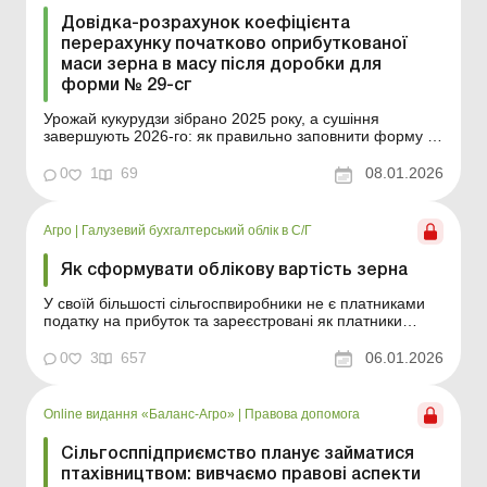
Довідка-розрахунок коефіцієнта
перерахунку початково оприбуткованої
маси зерна в масу після доробки для
форми № 29-сг
Урожай кукурудзи зібрано 2025 року, а сушіння
завершують 2026-го: як правильно заповнити форму №
29-сг Приклад складання Зразок для завантаження
0
1
69
08.01.2026
Агро
|
Галузевий бухгалтерський облік в С/Г
Як сформувати облікову вартість зерна
У своїй більшості сільгоспвиробники не є платниками
податку на прибуток та зареєстровані як платники
єдиного податку четвертої групи. Тому, на перший
погляд, їх не дуже обходить бухгалтерська собівартість
0
3
657
06.01.2026
(надалі вона є складовою витрат періоду і на суму
єдиного податку ніяк не вплива...
Online видання «Баланс-Агро»
|
Правова допомога
Сільгосппідприємство планує займатися
птахівництвом: вивчаємо правові аспекти