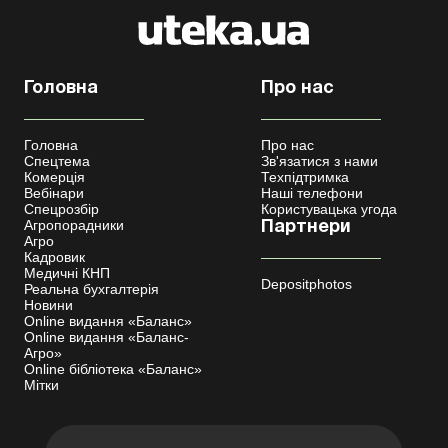
Головна
Про нас
Головна
Про нас
Спецтема
Зв'язатися з нами
Комерція
Техпідтримка
Вебінари
Наші телефони
Спецрозбір
Користувацька угода
Агропорадники
Партнери
Агро
Кадровик
Медичні КНП
Depositphotos
Реальна бухгалтерія
Новини
Online видання «Баланс»
Online видання «Баланс-
Агро»
Online бібліотека «Баланс»
Мітки