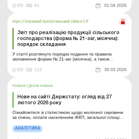
Звіт про реалізацію продукції сільського господарства
0
0
51
01.04.2026
(форма № 21-...
Агро
|
Галузевий бухгалтерський облік в С/Г
Звіт про реалізацію продукції сільського
господарства (форма № 21-заг, місячна):
порядок складання
У статті розглянуто порядок подання та правила
заповнення форми № 21-заг (місячна), а також
наведено практичні рекомендації щодо відображення
показників звіту. Підприємства аграрного сектору
0
1
112
30.03.2026
подають до органів державної статистики інформацію
про обсяги реалізації продукції сільського
господарства. Д...
Новини
|
Ділові новини
Нове на сайті Держстату: огляд від 27
лютого 2026 року
Ознайомтеся зі статистикою щодо молочної сировини
за січень, оплати населенням ЖКП, загальної площі
будівництва житлових будинків, сукупного індексу
витрат на виробництво сільгосппродукції. Більше
АНАЛІТИКА
за темою: Фінансова та статистична звітність: пауза-
відтермінування на період воєнного стану вже ...