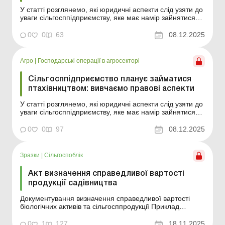
У статті розглянемо, які юридичні аспекти слід узяти до
уваги сільгосппідприємству, яке має намір зайнятися
птахівництвом. Баланс-Агро № 49 від 9 грудня 2025
року Ситуація. Сільгосппідприємство планує провадити
0
0
63
08.12.2025
новий вид діяльності – птахівництво. Раніше воно
займалося виключно вирощуванням ...
Агро
|
Господарські операції в агросекторі
Сільгосппідприємство планує займатися
птахівництвом: вивчаємо правові аспекти
У статті розглянемо, які юридичні аспекти слід узяти до
уваги сільгосппідприємству, яке має намір зайнятися
птахівництвом. Ситуація. Сільгосппідприємство планує
провадити новий вид діяльності – птахівництво. Раніше
0
0
97
08.12.2025
воно займалося виключно вирощуванням
сільгосппродукції, тому в нього виникла ни...
Зразки
|
Сільгоспоблік
Акт визначення справедливої вартості
продукції садівництва
Документування визначення справедливої вартості
біологічних активів та сільгосппродукції Приклад
складання Зразок для завантаження Див. також: Наказ
про створення постійно діючої комісії з визначення
0
1
127
18.11.2025