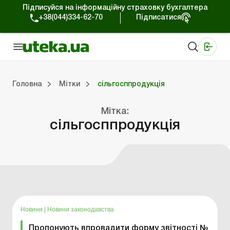
Підписуйся на інформаційну страховку бухгалтера
+38(044)334-62-70
Підписатися
Медичні КНП
Online видання «Баланс»
Online видання «Баланс-Агро»
Online бібліотека «Баланс»
Портал Баланс-Бюджет
Сервіси Баланс-Бюджет
Свiт позитива
Головна
Мітки
сільгосппродукція
Мітка:
Портал Баланс-Бюджет
Календар бухгалтера
Дані для розрахунків
сільгосппродукція
Новини
|
Новини законодавства
Пропонують впровадити форму звітності №