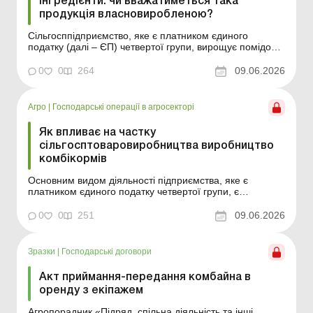
інгредієнти: чи вважатиметься така
продукція власновиробленою?
Сільгосппідприємство, яке є платником єдиного
податку (далі – ЄП) четвертої групи, вирощує помідори
та планує переробляти їх на томатний сік. Оскільки для
виробництва томатного соку буде використовуватися як
0
0
264
09.06.2026
власна сировина (безпосередньо помідори), так і
покупні інгредієнти (сіль, цукор, спец...
Агро
|
Господарські операції в агросекторі
Як впливає на частку
сільгосптоваровиробництва виробництво
комбікормів
Основним видом діяльності підприємства, яке є
платником єдиного податку четвертої групи, є
вирощування сільгосппродукції на власних та
орендованих земельних ділянках. Також підприємство
0
0
251
09.06.2026
займається виробництвом комбікормів, частина яких
реалізується іншим підприємствам та фізособам. Для
цієї діяльнос...
Зразки
|
Господарські договори
Акт приймання-передання комбайна в
оренду з екіпажем
Агропорадник «Підряд, спільна діяльність та інші