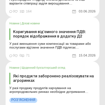
варіанти співпраці задля вирощування
сільгосппродукції: оформлення, розрахунки, податки та
бухоблік» Збирання врожаю: як оформити залучення
0
1
164
03.06.2026
чужої техніки Зразок складання Зразок для
завантаження Див. також: Договір оренди
транспортного ...
Новини
|
Ділові новини
Коригування від’ємного значення ПДВ:
порядок відображення в додатку Д2
У разі зменшення суми компенсації за товарами або
послугами від’ємне значення ПДВ підлягає
коригуванню за відповідним контрагентом у поточному
звітному періоді та відображається в додатку Д2.
0
0
71
15.04.2026
Більше за темою: Режим експортного забезпечення
ПДВ: аналізуємо роз’яснення ДПС Як оформ...
Новини
|
Щоденний бухгалтерський огляд
Які продукти заборонено реалізовувати на
агроринках
У разі продажу продуктів харчування на
агропродовольчих ринках необхідне дотримання
Гігієнічних вимог, затверджених наказом
Мінагрополітики. Ознайомтесь, реалізацію яких товарів
РОЗ’ЯСНЕННЯ
категорично заборонено на ринку. Більше за темою: