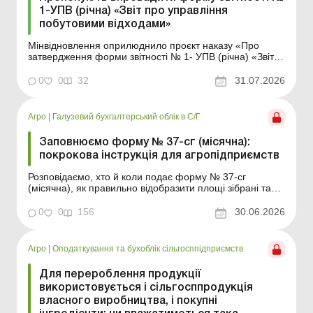
1-УПВ (річна) «Звіт про управління
побутовими відходами»
Мінвідновлення оприлюднило проєкт наказу «Про
затвердження форми звітності № 1- УПВ (річна) «Звіт
про управління побутовими відходами» та інструкції
щодо заповнення форми звітності № 1-УПВ (річна)
0
0
32
31.07.2026
«Звіт про управління побутовими відходами». Більше
за темою: ...
Агро
|
Галузевий бухгалтерський облік в С/Г
Заповнюємо форму № 37-сг (місячна):
покрокова інструкція для агропідприємств
Розповідаємо, хто й коли подає форму № 37-сг
(місячна), як правильно відобразити площі зібрані та
обсяги виробництва за основними сільгоспкультурами,
а також розбираємо практичні ситуації. Під час
0
0
156
30.06.2026
збирання врожаю сільгосппідприємства зобов’язані
щомісяця подавати до органів державної статистик...
Агро
|
Оподаткування та бухоблік сільгосппідприємств
Для перероблення продукції
використовується і сільгосппродукція
власного виробництва, і покупні