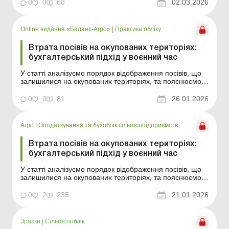
0
0
68
02.03.2026
Online видання «Баланс-Агро»
|
Практика обліку
Втрата посівів на окупованих територіях:
бухгалтерський підхід у воєнний час
У статті аналізуємо порядок відображення посівів, що
залишилися на окупованих територіях, та пояснюємо,
як правильно вести облік і розкривати інформацію у
фінзвітності. Баланс-Агро № 4 від 27 січня 2026 року
0
0
81
26.01.2026
Деякі сільгосппідприємства в умовах воєнного стану
стикаються з такими складними питаннями...
Агро
|
Оподаткування та бухоблік сільгосппідприємств
Втрата посівів на окупованих територіях:
бухгалтерський підхід у воєнний час
У статті аналізуємо порядок відображення посівів, що
залишилися на окупованих територіях, та пояснюємо,
як правильно вести облік і розкривати інформацію у
фінзвітності. Деякі сільгосппідприємства в умовах
0
2
235
21.01.2026
воєнного стану стикаються з такими складними
питаннями бухгалтерського обліку: як відобразити п...
Зразки
|
Сільгоспоблік