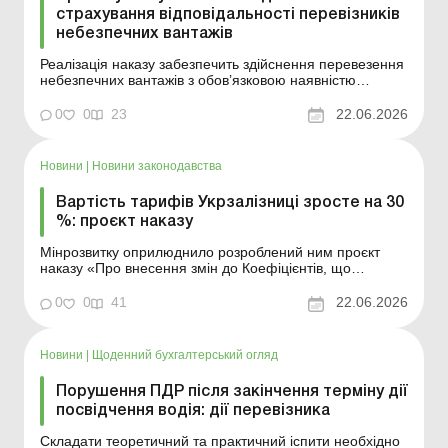
страхування відповідальності перевізників
небезпечних вантажів
Реалізація наказу забезпечить здійснення перевезення
небезпечних вантажів з обов’язковою наявністю
договору страхування відповідальності суб’єктів
перевезення небезпечних вантажів за шкоду, заподіяну
0
0
23
22.06.2026
життю і здоров’ю фізичних осіб, навколишньому
природному середовищу, майну фізични...
Новини
|
Новини законодавства
Вартість тарифів Укрзалізниці зросте на 30
%: проєкт наказу
Мінрозвитку оприлюднило розроблений ним проєкт
наказу «Про внесення змін до Коефіцієнтів, що
застосовуються до тарифів Збірника тарифів на
перевезення вантажів залізничним транспортом у
0
0
41
22.06.2026
межах України та пов’язані з ними послуги». Більше за
темою: Автомобільні перевезення: зак...
Новини
|
Щоденний бухгалтерський огляд
Порушення ПДР після закінчення терміну дії
посвідчення водія: дії перевізника
Складати теоретичний та практичний іспити необхідно