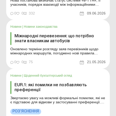
Нова постанова визначає статус системи «е-ТТН», її
учасників, порядок взаємодії між інформаційними
системами, питання здійснення контролю та
функціонування цифрової екосистеми електронного
0
0
332
09.06.2026
документообігу у сфері внутрішніх вантажних
перевезень. Більше за темою: Особливості зап...
Новини
|
Новини законодавства
Міжнародні перевезення: що потрібно
знати власникам автобусів
Оновлено терміни розгляду заяв перевізників щодо
міжнародних маршрутів, погоджено нові правила
маршрутів з іноземними країнами, підходи до
верифікації маршрутів та терміни для запуску
0
0
75
21.05.2026
маршруту в міжнародному сполученні. Детальніше див.
нижче. Більше за темою: Пільгові міські перевезення
пасажирів: ...
Новини
|
Щоденний бухгалтерський огляд
EUR.1: які помилки не позбавляють
преференції
Звертаємо увагу на можливі формальні помилки, які не
є підставою для відмови у застосуванні преференції.
Більше за темою: Імпорт без увезення, експорт без
вивезення Експорт та імпорт послуг: загальні правила
РОЗ’ЯСНЕННЯ
обліку Для заявлення тарифних преференцій на