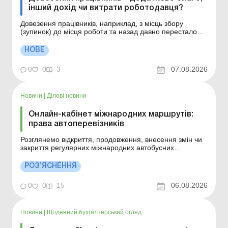
інший дохід чи витрати роботодавця?
Довезення працівників, наприклад, з місць збору
(зупинок) до місця роботи та назад давно перестало
бути лише елементом соцпакету. Для багатьох
роботодавців це питання безперервності виробництва,
НОВЕ
кадрової стабільності, змінного графіка роботи,
віддаленості робочих місць або ж банальної відсутності
0
0
3
07.08.2026
зр...
Новини
|
Ділові новини
Онлайн-кабінет міжнародних маршрутів:
права автоперевізників
Розглянемо відкриття, продовження, внесення змін чи
закриття регулярних міжнародних автобусних
маршрутів. Більше за темою: Штраф за порушення
ПДР транспортним засобом юрособи: хто платить та як
РОЗ’ЯСНЕННЯ
обліковувати Особливості роботи та робочого часу
водіїв Міністерство з відновлення, інфраструктури та
0
0
15
06.08.2026
тр...
Новини
|
Щоденний бухгалтерський огляд