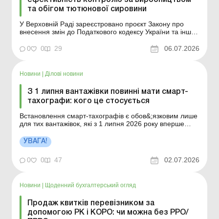
та обігом тютюнової сировини
У Верховній Раді зареєстровано проєкт Закону про
внесення змін до Податкового кодексу України та інших
законів України щодо підвищення ефективності
контролю за виробництвом та обігом тютюнової
0
0
29
06.07.2026
сировини. Більше за темою: Ліцензія на пальне,
алкогольні та тютюнові вироби: порядок отримання,
сплати, а...
Новини
|
Ділові новини
З 1 липня вантажівки повинні мати смарт-
тахографи: кого це стосується
Встановлення смарт-тахографів є обов&;язковим лише
для тих вантажівок, які з 1 липня 2026 року вперше
реєструються в Україні для здійснення міжнародних
перевезень. Більше за темою: Місце, де зберігається
УВАГА!
автомобіль: хто та як заповнює новий реквізит ТТН
Штрафи від Укртрансбезпеки: чи можуть ош...
0
0
47
02.07.2026
Новини
|
Щоденний бухгалтерський огляд
Продаж квитків перевізником за
допомогою РК і КОРО: чи можна без РРО/