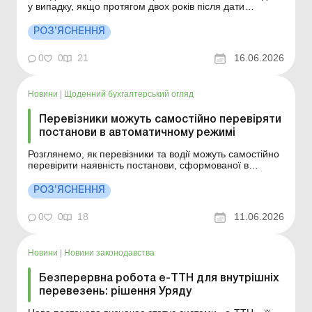
у випадку, якщо протягом двох років після дати
виданого вперше посвідчення водія, було вчинено три і
більше адміністративних правопорушень у сфері
РОЗ’ЯСНЕННЯ
забезпечення безпеки дорожнього руху. Детальніше
див. нижче. Більше за темою: Штраф за порушення
0
0
21
16.06.2026
ПДР...
Новини
|
Щоденний бухгалтерський огляд
Перевізники можуть самостійно перевіряти
постанови в автоматичному режимі
Розглянемо, як перевізники та водії можуть самостійно
перевірити наявність постанови, сформованої в
автоматичному режимі. Більше за темою: Пільгові
міські перевезення пасажирів: облік ПДВ
РОЗ’ЯСНЕННЯ
Вантажоперевезення по Україні та за кордон
Перевізники та водії можуть самостійно перевірити
0
0
18
11.06.2026
наявність постано...
Новини
|
Новини законодавства
Безперервна робота е-ТТН для внутрішніх
перевезень: рішення Уряду