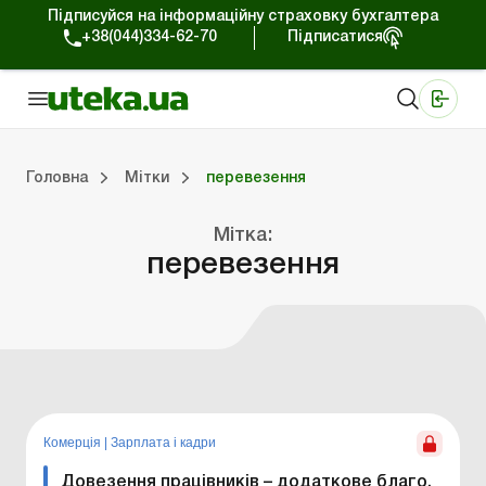
Підписуйся на інформаційну страховку бухгалтера
+38(044)334-62-70
Підписатися
Медичні КНП
Online видання «Баланс»
Online видання «Баланс-Агро»
Online бібліотека «Баланс»
Портал Баланс-Бюджет
Сервіси Баланс-Бюджет
Свiт позитива
Головна
Мітки
перевезення
Мітка:
Портал Баланс-Бюджет
Календар бухгалтера
Дані для розрахунків
перевезення
Комерція
|
Зарплата і кадри
Довезення працівників – додаткове благо,