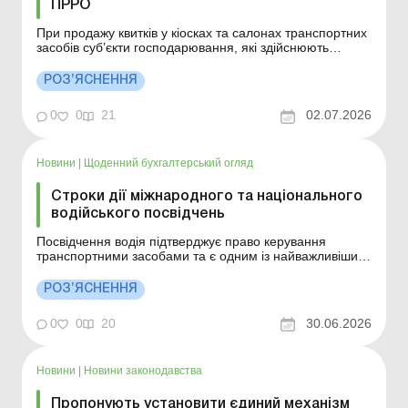
ПРРО
При продажу квитків у кіосках та салонах транспортних
засобів суб’єкти господарювання, які здійснюють
перевезення пасажирів та багажу, мають право
використовувати РК та КОРО, без використання РРО
РОЗ’ЯСНЕННЯ
та/або ПРРО. Більше за темою: КОРО на РРО:
реєстрація, перереєстрація, скасування реєстрації
0
0
21
02.07.2026
Пор...
Новини
|
Щоденний бухгалтерський огляд
Строки дії міжнародного та національного
водійського посвідчень
Посвідчення водія підтверджує право керування
транспортними засобами та є одним із найважливіших
документів для водія. Водночас, залежно від виду
посвідчення,строк його дії може відрізнятися.
РОЗ’ЯСНЕННЯ
Розповідаємо, скільки діють вперше видане, постійне та
міжнародне посвідчення водія. Більше за темою:
0
0
20
30.06.2026
Рефор...
Новини
|
Новини законодавства
Пропонують установити єдиний механізм