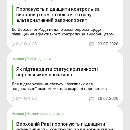
Пропонують підвищити контроль за
виробництвом та обігом тютюну:
альтернативний законопроєкт
До Верховної Ради подано законопроєкт щодо
підвищення ефективності контролю за виробництвом
та обігом тютюнової сировини та удосконалення
застосування ризикорієнтованого підходу під час
0
0
35
23.07.2026
здійснення фінансового моніторингу. Що передбачає
документ? Більше за темою: Ліцензія на пальне,
алкогольні та тю...
Новини
|
Роботодавцям.
Як підтвердити статус критичності
перевізникам пасажирів
Для підтвердження статусу «важливих для
національної економіки» пасажирські перевізники
повинні надати не менше трьох дозволів на
обслуговування автобусних маршрутів, указати кількість
0
0
22
16.07.2026
транспортних засобів (автобусів) і копії діючих дозволів
на міжнародні регулярні перевезення пасажирів....
Новини
|
Новини законодавства
Верховній Раді пропонують підвищити
ефективність контролю за виробництвом