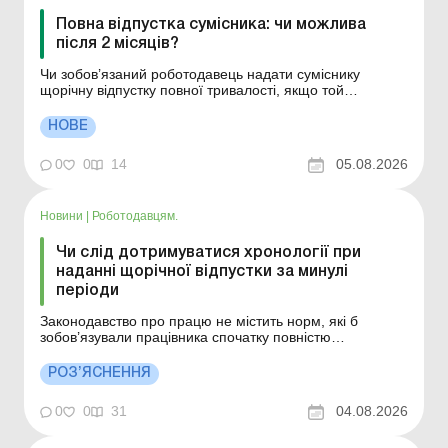
Повна відпустка сумісника: чи можлива
після 2 місяців?
Чи зобов’язаний роботодавець надати суміснику
щорічну відпустку повної тривалості, якщо той
відпрацював лише 2 місяці, але йде у відпустку за
основним місцем роботи? Це питання неодноразово
НОВЕ
виникало у представників малого і середнього бізнесу
під час консультаційної роботи фахівця управління ...
0
0
14
05.08.2026
Новини
|
Роботодавцям.
Чи слід дотримуватися хронології при
наданні щорічної відпустки за минулі
періоди
Законодавство про працю не містить норм, які б
зобов’язували працівника спочатку повністю
«відгуляти» всі дні за минулі роки, перш ніж брати
відпустку за поточний рік. Щорічні відпустки можуть
РОЗ’ЯСНЕННЯ
надаватися як за минулі періоди, так і за поточний
робочий рік у будь-якій послідовн...
0
0
31
04.08.2026