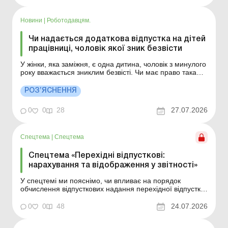
Читати Мін’юст затвердив примірні форми типових
документів: для чого вони потрібні та чи обо...
Новини
|
Роботодавцям.
Чи надається додаткова відпустка на дітей
працівниці, чоловік якої зник безвісти
У жінки, яка заміжня, є одна дитина, чоловік з минулого
року вважається зниклим безвісті. Чи має право така
жінка на додаткову відпустку (працівникам, які мають
дітей)? Більше за темою: Чи виплачувати працівниці
РОЗ’ЯСНЕННЯ
компенсацію за додаткову відпустку на дітей за ті роки,
коли вона не працювала? ...
0
0
28
27.07.2026
Спецтема
|
Спецтема
Спецтема «Перехідні відпусткові:
нарахування та відображення у звітності»
У спецтемі ми пояснімо, чи впливає на порядок
обчислення відпусткових надання перехідної відпустки,
як розрахувати та розподілити перехідні відпусткові за
звітними періодами, наведемо алгоритм їх
0
0
48
24.07.2026
нарахування та для наочності розглянемо практичні
приклади. У період масових відпусток найбільше