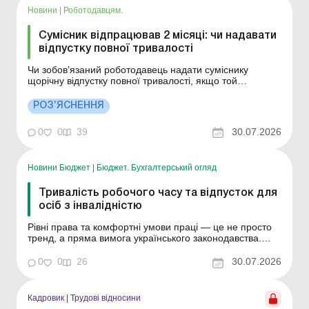
Новини
|
Роботодавцям.
Сумісник відпрацював 2 місяці: чи надавати
відпустку повної тривалості
Чи зобов’язаний роботодавець надати суміснику
щорічну відпустку повної тривалості, якщо той
відпрацював лише 2 місяці, але йде у відпустку за
основним місцем роботи? Більше за темою: Звільнення
РОЗ’ЯСНЕННЯ
сумісника в разі прийняття основного працівника: чи
можливо Розрахунок лікарняних для сумісників: ...
0
0
39
30.07.2026
Новини Бюджет
|
Бюджет. Бухгалтерський огляд
Тривалість робочого часу та відпусток для
осіб з інвалідністю
Рівні права та комфортні умови праці — це не просто
тренд, а пряма вимога українського законодавства.
Кодекс законів про працю (КЗпП) та Закони України
регулюють спеціальні пільги та гарантії для працівників
0
0
26
30.07.2026
з інвалідністю. Головні нюанси щодо робочого часу й
відпусток: Робочий час: гну...
Кадровик
|
Трудові відносини