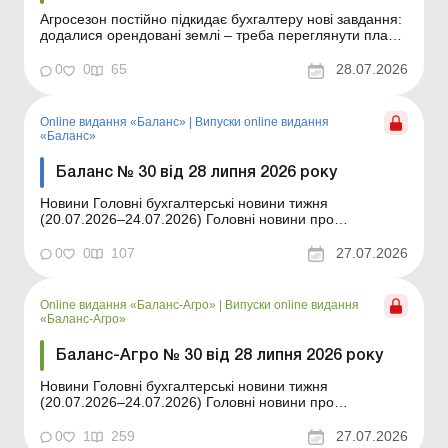
Агросезон постійно підкидає бухгалтеру нові завдання:
додалися орендовані землі – треба переглянути план
посівів і розподіл ЗВВ; є витрати під урожай
майбутнього року – слід правильно показати
0
0
65
28.07.2026
незавершене виробництво; втрачено товар у дорозі –
потрібно визначити ПДВ-наслідки. У цьо...
Online видання «Баланс»
|
Випуски online видання
«Баланс»
Баланс № 30 від 28 липня 2026 року
Новини Головні бухгалтерські новини тижня
(20.07.2026–24.07.2026) Головні новини про
найважливіші зміни у законодавстві – оновлюється
щодня Зміст номеру Юридичні консультації
0
0
107
27.07.2026
Читати Мін’юст затвердив примірні форми типових
документів: для чого вони потрібні та чи обо...
Online видання «Баланс-Агро»
|
Випуски online видання
«Баланс-Агро»
Баланс-Агро № 30 від 28 липня 2026 року
Новини Головні бухгалтерські новини тижня
(20.07.2026–24.07.2026) Головні новини про
найважливіші зміни у законодавстві – оновлюється
щодня Зміст номеру Юридичні консультації
0
1
259
27.07.2026