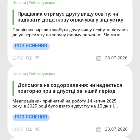
запитан...
Новини
|
Роботодавцям.
Працівник отримує другу вищу освіту: чи
надавати додаткову оплачувану відпустку
Працівник вирішив здобути другу вищу освіту та вступив
до університету на заочну форму навчання. Чи матиме
він право на додаткову оплачувану відпустку у зв’язку з
навчанням і якщо матиме, то якої тривалості? Більше
РОЗ’ЯСНЕННЯ
за темою: Чому не зараховується до стажу період
навчання в університеті? ...
0
0
35
23.07.2026
Новини
|
Роботодавцям.
Допомога на оздоровлення: чи надається
повторно при відпустці за інший період
Медпрацівник прийнятий на роботу 14 квітня 2025
року, в 2025 році було взято відпустку на 15 днів і
виплачена допомога на оздоровлення, чи має право
медпрацівник отримати допомогу на оздоровлення в
РОЗ’ЯСНЕННЯ
2026 році беручи відпустку на 16 днів за період 2025–
2026 роки? Більше за темою: Чи враховуєтьс...
0
0
40
23.07.2026