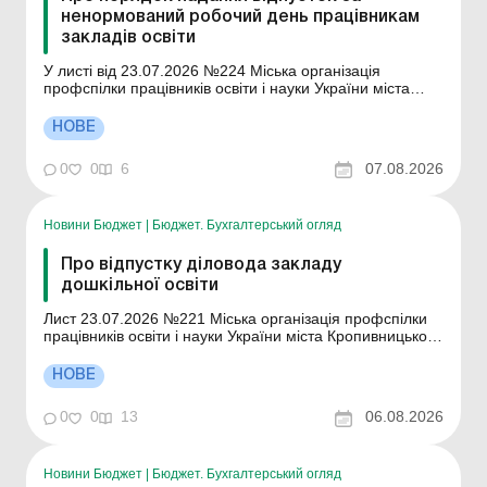
ненормований робочий день працівникам
закладів освіти
У листі від 23.07.2026 №224 Міська організація
профспілки працівників освіти і науки України міста
Кропивницького надає інформацію про порядок
надання відпусток за ненормований робочий день
НОВЕ
працівникам закладів освіти. Згідно з пунктом другим
частини першої статті 8 Закону України «Про відпус...
0
0
6
07.08.2026
Новини Бюджет
|
Бюджет. Бухгалтерський огляд
Про відпустку діловода закладу
дошкільної освіти
Лист 23.07.2026 №221 Міська організація профспілки
працівників освіти і науки України міста Кропивницького
надає інформацію про відпустку діловоду закладу
дошкільної освіти Міська організація профспілки
НОВЕ
працівників освіти і науки України міста Кропивницького
надає інформацію про відпустку діловоду ...
0
0
13
06.08.2026
Новини Бюджет
|
Бюджет. Бухгалтерський огляд