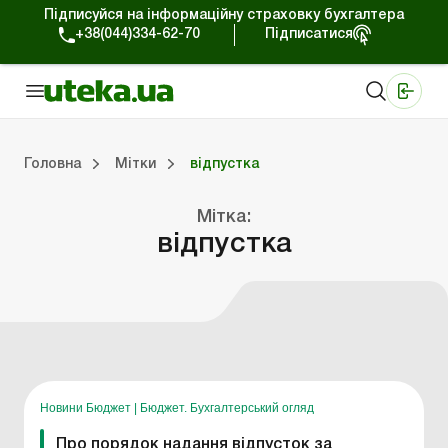
Підписуйся на інформаційну страховку бухгалтера
+38(044)334-62-70
Підписатися
Медичні КНП
Online видання «Баланс»
Online видання «Баланс-Агро»
Online бібліотека «Баланс»
Портал Баланс-Бюджет
Сервіси Баланс-Бюджет
Свiт позитива
Головна
Мітки
відпустка
Мітка:
Портал Баланс-Бюджет
Календар бухгалтера
Дані для розрахунків
відпустка
Новини Бюджет
|
Бюджет. Бухгалтерський огляд
Про порядок надання відпусток за