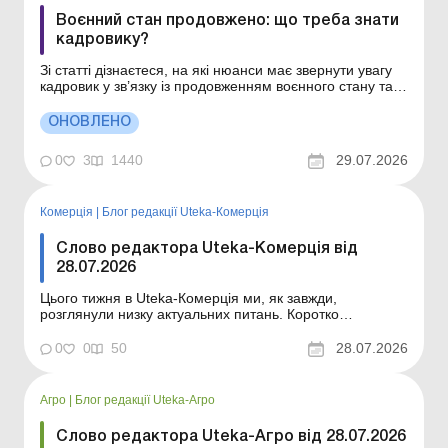
Воєнний стан продовжено: що треба знати
кадровику?
Зі статті дізнаєтеся, на які нюанси має звернути увагу
кадровик у зв’язку із продовженням воєнного стану та
мобілізації. Учергове продовжено воєнний стан та
мобілізацію строком на 90 діб: з 2 серпня 2026 року до
ОНОВЛЕНО
31 жовтня 2026 року. Розглянемо особливості
організації трудов...
0
3
1440
29.07.2026
Комерція
|
Блог редакції Uteka-Комерція
Слово редактора Uteka-Комерція від
28.07.2026
Цього тижня в Uteka-Комерція ми, як завжди,
розглянули низку актуальних питань. Коротко
ознайомлю вас із темами статей, опублікованих цього
тижня в Uteka-Комерція. Шановні колеги! Коротко
0
0
50
28.07.2026
ознайомлю вас із темами статей, опублікованих цього
тижня в Uteka-Комерція. Мін’юст затвердив примірні
ф...
Агро
|
Блог редакції Uteka-Агро
Слово редактора Uteka-Агро від 28.07.2026