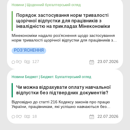
Новини
|
Щоденний бухгалтерський огляд
Порядок застосування норм тривалості
щорічної відпустки для працівників з
інвалідністю на прикладах Мінекономіки
Мінекономіки надало роз’яснення щодо застосування
норм тривалості щорічної відпустки для працівників з
інвалідністю. Більше за темою: У працівника минув
строк установлення інвалідності: до якої дати можна
РОЗ’ЯСНЕННЯ
застосовувати пільгову ставку ЄСВ? Виконання
нормативу із працевлаштування осіб з...
0
0
127
23.07.2026
Новини Бюджет
|
Бюджет. Бухгалтерський огляд
Чи можна відрахувати оплату навчальної
відпустки без підтвердних документів?
Відповідно до статті 216 Кодексу законів про працю
України, працівникам, які успішно навчаються без
відриву від виробництва в закладах фахової
передвищої, вищої освіти з заочною формою
0
0
18
22.07.2026
навчання, надаються додаткові оплачувані відпустки.
Наказом МОН від 21.06.2023 № 775 встановлені
форми докуме...