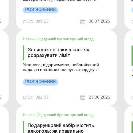
здійснених господарських операцій
к
доцільно скласти податкову накладну у
РОЗ’ЯСНЕННЯ
загальному порядку на постачання товару
та розрахунок коригування до неї – у зв’язку
6
0
0
23
08.07.2026
з поверненням такого товару покупцем/
поверненням коштів покупцю...
Новини
|
Щоденний бухгалтерський огляд
Залишок готівки в касі: як
розрахувати ліміт
Установа, підприємство, небанківський
надавач платіжних послуг затверджує
внутрішніми документами установлений
ліміт каси. Для відокремлених підрозділів
РОЗ’ЯСНЕННЯ
ліміт каси установлюється і доводиться до їх
е
відома відповідним внутрішнім документом
установи, підприємства – юридичної особи,
0
0
37
23.06.2026
6
небанківськог...
Новини
|
Щоденний бухгалтерський огляд
Подарунковий набір містить
алкоголь: як правильно