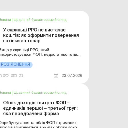
Новини
|
Щоденний бухгалтерський огляд
У скриньці РРО не вистачає
коштів: як оформити повернення
готівки за товар
Якщо у скриньці РРО, який
використовується ФОП, недостатньо готівки,
щоб повернути необхідну суму покупцеві,
така особа вносить готівку до скриньки РРО
РОЗ’ЯСНЕННЯ
за допомогою операції «службове
внесення». Детальніше див. нижче. Більше
0
0
21
23.07.2026
темою: Місце провадження діяльності не
збігається з місцем ...
Новини
|
Щоденний бухгалтерський огляд
Облік доходів і витрат ФОП –
єдинників першої – третьої груп:
яка передбачена форма
Оприбуткування та облік ФОП отриманих
доходів здійснюється в книгах обліку доходів