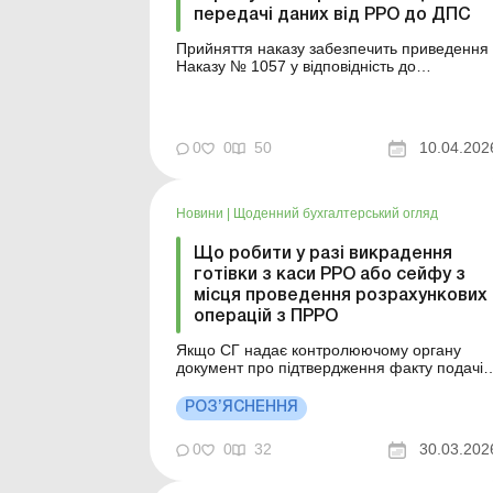
передачі даних від РРО до ДПС
Прийняття наказу забезпечить приведення
Наказу № 1057 у відповідність до
законодавства, а також нормативне
врегулювання складових компонентів СЗЗД
РРО. Більше за темою: Ответственность за
нарушения в сфере использования РРО
0
0
50
10.04.202
Оплата наложенным платежом через
Новую почту: нужен ли РРО/ПРРО Повід...
Новини
|
Щоденний бухгалтерський огляд
Що робити у разі викрадення
готівки з каси РРО або сейфу з
місця проведення розрахункових
операцій з ПРРО
Якщо СГ надає контролюючому органу
документ про підтвердження факту подачі
та реєстрації заяви, повідомлення до
органів МВС про викрадення готівки із
РОЗ’ЯСНЕННЯ
скриньки РРО (сейфа) або з місця
проведення розрахункових операцій де
0
0
32
30.03.202
використовується програмний РРО, то
адміністративна відповідальність до нього
за...