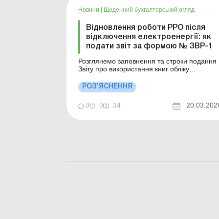
Новини
|
Щоденний бухгалтерський огляд
Відновлення роботи РРО після
відключення електроенергії: як
подати звіт за формою № ЗВР-1
Розглянемо заповнення та строки подання
Звіту про використання книг обліку
розрахункових операцій (розрахункових
книжок) за формою № ЗВР-1, який
РОЗ’ЯСНЕННЯ
подається після відновлення подання
електроенергії та/або роботи РРО. Більше
0
0
34
20.03.202
за темою: Як оформити розрахунки через
РРО/ПРРО в разі їх поломки або ві...