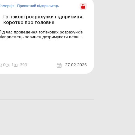
Комерція
|
Приватний підприємець
Готівкові розрахунки підприємця:
коротко про головне
Під час проведення готівкових розрахунків
підприємець повинен дотримувати певні
правила. Зокрема, пам’ятати про
обмеження суми таких розрахунків та
видавати покупцям (замовникам)
розрахунковий документ. Підприємці, що
здійснюють готівкові розрахунки, повинні
0
1
393
27.02.2026
дотримувати вимоги Положення про ве...