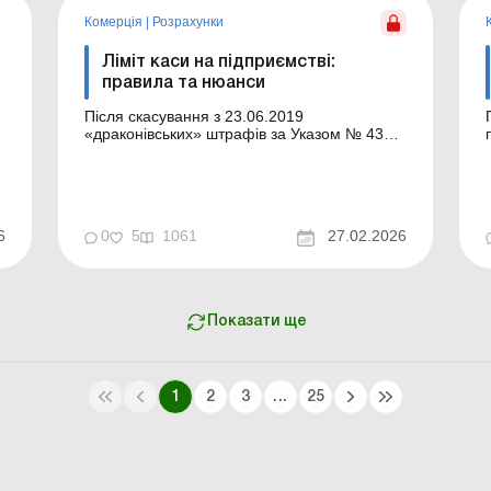
Комерція
|
Розрахунки
Ліміт каси на підприємстві:
правила та нюанси
Після скасування з 23.06.2019
«драконівських» штрафів за Указом № 436
тема ліміту каси ніби відійшла на другий
план, але вимоги до касової дисципліни не
зникли. Пояснимо, які правила
встановлення та дотримання ліміту каси й
надалі передбачає Положення № 148 та на
6
0
5
1061
27.02.2026
які нюанси варто звернут...
Показати ще
1
2
3
...
25