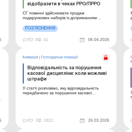
відобразити в чеках РРО/ПРРО
СГ повинні здійснювати продаж
подарункових наборів із дотриманням
вимог чинного законодавства, яким
визначено вичерпний перелік обов’язкових
РОЗ’ЯСНЕННЯ
реквізитів для розрахункового документу,
шляхом відображення в ньому цифрового
6
0
0
41
06.04.2026
значення штрихового коду марки акцизного
податку (серії та номеру) або уні...
Комерція
|
Господарські операції
Відповідальність за порушення
касової дисципліни: коли можливі
штрафи
У статті розповімо, яку відповідальність
передбачено за порушення касової
дисципліни та кого можуть притягнути до
неї. Готівкові розрахунки залишаються
сферою підвищеної уваги контролюючих
органів. Порядок роботи з готівкою
детально регламентовано, однак система
6
0
7
1822
26.03.2026
відповідальності за порушення касової...