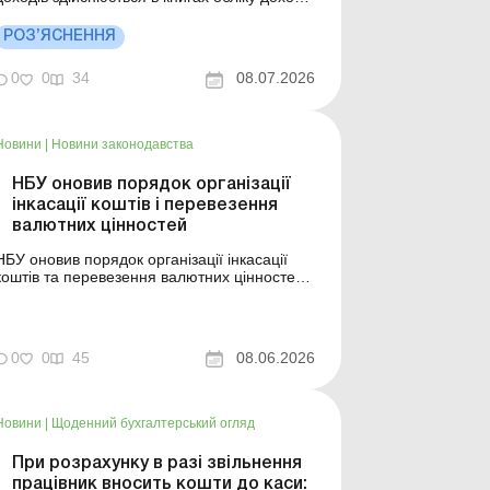
і витрат/у довільній формі шляхом
помісячного відображення отриманих
РОЗ’ЯСНЕННЯ
доходів у порядку, визначеному ПКУ.
Детально див. далі. Більше за темою:
0
0
34
08.07.2026
Небезпечні помилки підприємців-єдинників
Чи можуть єдинники третьої групи...
Новини
|
Новини законодавства
НБУ оновив порядок організації
інкасації коштів і перевезення
валютних цінностей
НБУ оновив порядок організації інкасації
коштів та перевезення валютних цінностей
по Україні банками та юридичними
особами, які отримали ліцензію на
здійснення операцій із готівкою та
здійснюють діяльність з інкасації коштів,
0
0
45
08.06.2026
перевезення валютних та інших цінностей.
Більше за темою: Документал...
Новини
|
Щоденний бухгалтерський огляд
При розрахунку в разі звільнення
працівник вносить кошти до каси: