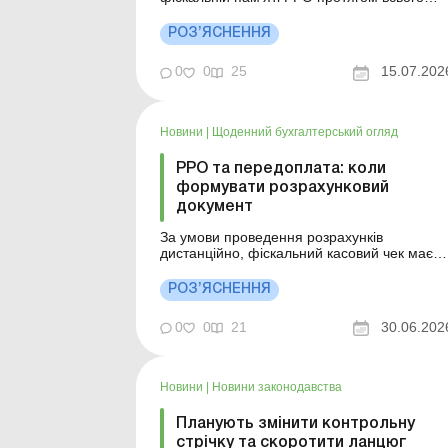
строку його експлуатації, встановленої
виробником, але не менше 7 років. Винято
РОЗ’ЯСНЕННЯ
передбачений лише для автоматів з
продажу товарів або послуг. Більше за
0
0
25
15.07.202
темою: Втрачено первинні документи через
воєнні дії: перші суд...
Новини
|
Щоденний бухгалтерський огляд
РРО та передоплата: коли
формувати розрахунковий
документ
За умови проведення розрахунків
дистанційно, фіскальний касовий чек має
видаватись споживачу або безпосередньо
під час здійснення розрахунків з ним, або н
РОЗ’ЯСНЕННЯ
пізніше моменту отримання ним товару.
При цьому, паперова та електронна форма
0
0
21
30.06.202
фіскальних касових чеків є рівнозначними
між собою та можуть видав...
Новини
|
Новини законодавства
Планують змінити контрольну
стрічку та скоротити ланцюг