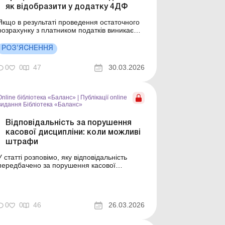
як відобразити у додатку 4ДФ
Якщо в результаті проведення остаточного
розрахунку з платником податків виникає
сума недоплати, що перевищує суму
оподатковуваного доходу платника податків
РОЗ’ЯСНЕННЯ
за останній звітний період, то непогашена
частина такої недоплати включається до
0
0
47
30.03.2026
складу податкового зобов&;язання платника
податків за результа...
Online бібліотека «Баланс»
|
Публікації online
видання Бібліотека «Баланс»
Відповідальність за порушення
касової дисципліни: коли можливі
штрафи
У статті розповімо, яку відповідальність
передбачено за порушення касової
дисципліни та кого можуть притягнути до
неї. Бібліотека Баланс № 6
«Відповідальність бізнесу: як передбачити і
мінімізувати ризики» Готівкові розрахунки
0
0
46
26.03.2026
залишаються сферою підвищеної уваги
контролюючих органів. П...