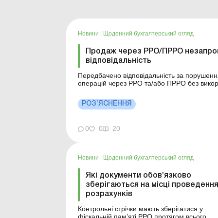
Новини
|
Щоденний бухгалтерський огляд
Продаж через РРО/ПРРО незапрог
відповідальність
Передбачено відповідальність за порушенн
операцій через РРО та/або ПРРО без вико
підакцизного товару із зазначенням коду тов
обліку його кількості. Д...
РОЗ’ЯСНЕННЯ
0
0
20
Новини
|
Щоденний бухгалтерський огляд
Які документи обов’язково
зберігаються на місці проведенн
розрахунків
Контрольні стрічки мають зберігатися у
фіскальній пам’яті РРО протягом всього