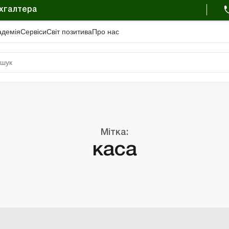
ухгалтера
адемiя
Сервіси
Свiт позитива
Про нас
Мітка:
каса