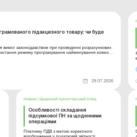
рамованого підакцизного товару: чи буде
я вимог законодавством при проведенні розрахункових
ристання режиму програмування найменування кожного
арної підкатегорії згідно з УКТЗЕД, ціни товару та
29.07.2026
за 
Новини
|
Щоденний бухгалтерський огляд
Особливості складання
я
підсумкової ПН за щоденними
операціями
Платнику ПДВ з метою коректного
відображення у податковій звітності