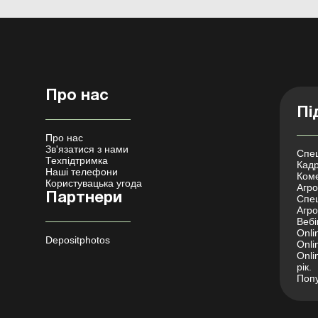
Про нас
Пі
Про нас
Зв'язатися з нами
Спец
Техпідтримка
Кадр
Наші телефони
Коме
Користувацька угода
Агро 
Партнери
Спец
Агро
Вебі
Onli
Depositphotos
Onli
Onli
рік.
Попу