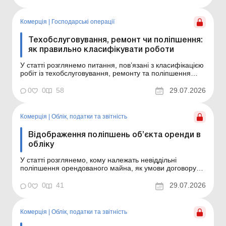
Комерція
|
Господарські операції
Техобслуговування, ремонт чи поліпшення:
як правильно класифікувати роботи
У статті розглянемо питання, пов’язані з класифікацією
робіт із техобслуговування, ремонту та поліпшення
основних засобів, і ключові моменти обліку таких робіт
(витрат), зокрема обліку капітальних ремонтів. Як
0
0
58
29.07.2026
визначити, чи є виконані роботи ремонтом чи
поліпшенням основного засобу? Саме від...
Комерція
|
Облік, податки та звiтнiсть
Відображення поліпшень об’єкта оренди в
обліку
У статті розглянемо, кому належать невіддільні
поліпшення орендованого майна, як умови договору
впливають на їх облік в орендаря та орендодавця, а
також які наслідки із податку на прибуток і ПДВ
0
0
41
29.07.2026
виникають у разі компенсації або безоплатної передачі
таких поліпшень. Основні засоби: ремонти, модерніза...
Комерція
|
Облік, податки та звiтнiсть