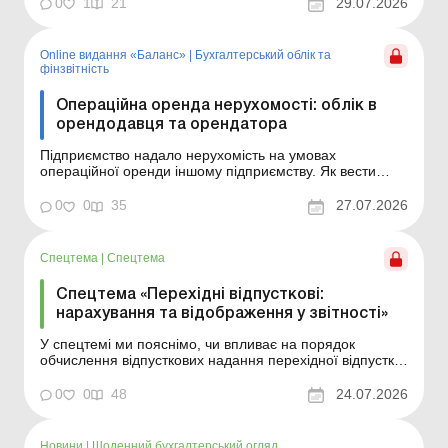
відображати дохід від такого фінансування та що
0
1
21
29.07.2026
робити з витратами на відновлення – включати до
витрат періоду чи капіталізувати. Основні засоби: ...
Online видання «Баланс»
|
Бухгалтерський облік та
фінзвітність
Операційна оренда нерухомості: облік в
орендодавця та орендатора
Підприємство надало нерухомість на умовах
операційної оренди іншому підприємству. Як вести
облік орендних операцій орендодавцю та орендарю,
які є платниками податку на прибуток і ПДВ, читайте в
0
0
35
27.07.2026
статті. У статті ви знайдете відповіді на запитання: Як
визначити, що оренда є операційною, а не...
Спецтема
|
Спецтема
Спецтема «Перехідні відпусткові:
нарахування та відображення у звітності»
У спецтемі ми пояснімо, чи впливає на порядок
обчислення відпусткових надання перехідної відпустки,
як розрахувати та розподілити перехідні відпусткові за
звітними періодами, наведемо алгоритм їх
0
0
48
24.07.2026
нарахування та для наочності розглянемо практичні
приклади. У період масових відпусток найбільше
запитан...
Новини
|
Щоденний бухгалтерський огляд