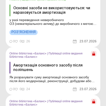
Основні засоби не використовуються: чи
нараховується амортизація
у разі переведення невиробничого
ОЗ (нематеріального активу) до виробничого з метою
нарахування амортизації згідно з п. 138.3 ПКУ
балансова вартість такого ОЗ (нематеріального активу)
РОЗ’ЯСНЕННЯ
визначається на дату такого переведення за
правилами бухобліку. Більше за темою: Чи можна
0
0
26
23.07.2026
змінити метод нараху...
Online бібліотека «Баланс»
|
Публікації online видання
Бібліотека «Баланс»
Амортизація основного засобу після
поліпшень
Як розрахувати суму амортизації основного засобу
після його модернізації, реконструкції, добудови або
дообладнання? Відповідь на це запитання – у статті.
Бібліотека Баланс № 14 «Основні засоби: ремонти,
0
0
24
23.07.2026
модернізація, реконструкція та відновлення» Після
виконання робіт із поліпшен...
Online бібліотека «Баланс»
|
Публікації online видання
Бібліотека «Баланс»