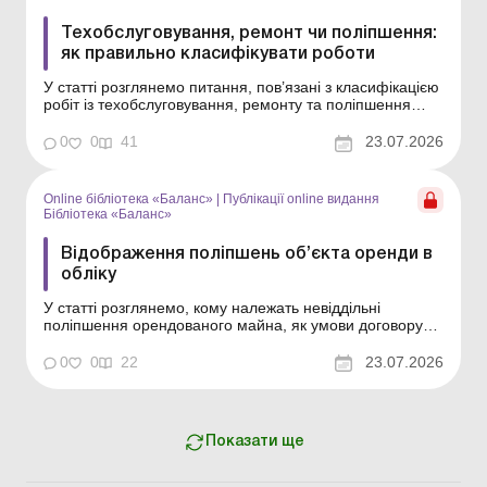
Техобслуговування, ремонт чи поліпшення:
як правильно класифікувати роботи
У статті розглянемо питання, пов’язані з класифікацією
робіт із техобслуговування, ремонту та поліпшення
основних засобів, і ключові моменти обліку таких робіт
(витрат), зокрема обліку капітальних ремонтів.
0
0
41
23.07.2026
Бібліотека Баланс № 14 «Основні засоби: ремонти,
модернізація, реконструкція та...
Online бібліотека «Баланс»
|
Публікації online видання
Бібліотека «Баланс»
Відображення поліпшень об’єкта оренди в
обліку
У статті розглянемо, кому належать невіддільні
поліпшення орендованого майна, як умови договору
впливають на їх облік в орендаря та орендодавця, а
також які наслідки із податку на прибуток і ПДВ
0
0
22
23.07.2026
виникають у разі компенсації або безоплатної передачі
таких поліпшень. Бібліотека Баланс № 14 «Ос...
Показати ще