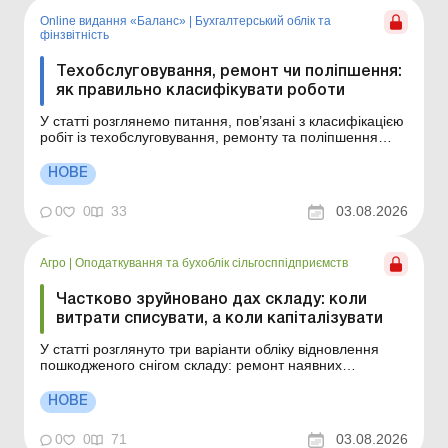
Online видання «Баланс»
|
Бухгалтерський облік та
фінзвітність
Техобслуговування, ремонт чи поліпшення:
як правильно класифікувати роботи
У статті розглянемо питання, пов’язані з класифікацією
робіт із техобслуговування, ремонту та поліпшення
основних засобів, і ключові моменти обліку таких робіт
(витрат), зокрема обліку капітальних ремонтів. Як
НОВЕ
визначити, чи є виконані роботи ремонтом чи
поліпшенням основного засобу? Саме в...
0
0
33
03.08.2026
Агро
|
Оподаткування та бухоблік сільгосппідприємств
Частково зруйновано дах складу: коли
витрати списувати, а коли капіталізувати
У статті розглянуто три варіанти обліку відновлення
пошкодженого снігом складу: ремонт наявних
конструкцій, часткова ліквідація із заміною зруйнованої
частини та поєднання ремонтних і капітальних робіт в
НОВЕ
одному кошторисі. Чи завжди капітальний ремонт даху
потрібно обліковувати на рахунку 151? Назв...
0
0
71
03.08.2026