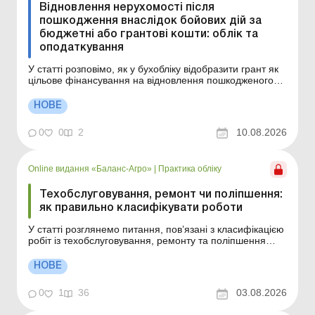
Відновлення нерухомості після
пошкодження внаслідок бойових дій за
бюджетні або грантові кошти: облік та
оподаткування
У статті розповімо, як у бухобліку відобразити грант як
цільове фінансування на відновлення пошкодженого
внаслідок бойових дій майна, у який момент
відображати дохід від такого фінансування та що
НОВЕ
робити з витратами на відновлення – включати до
витрат періоду чи капіталізувати. Ситуація. По т...
0
0
2
10.08.2026
Online видання «Баланс-Агро»
|
Практика обліку
Техобслуговування, ремонт чи поліпшення:
як правильно класифікувати роботи
У статті розглянемо питання, пов’язані з класифікацією
робіт із техобслуговування, ремонту та поліпшення
основних засобів, і ключові моменти обліку таких робіт
(витрат), зокрема обліку капітальних ремонтів. Як
НОВЕ
визначити, чи є виконані роботи ремонтом чи
поліпшенням основного засобу? Саме в...
0
1
36
03.08.2026