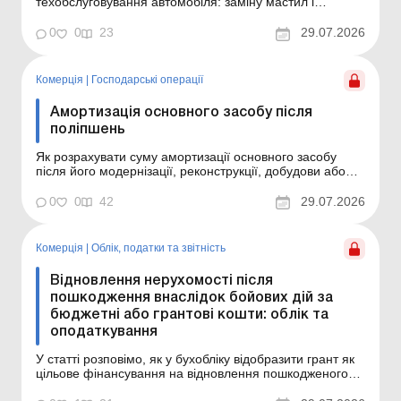
техобслуговування автомобіля: заміну мастил і
фільтрів, діагностику, сезонну підготовку та інші
регулярні витрати, що підтримують авто в робочому
0
0
23
29.07.2026
стані, а також які можливі наслідки з податку на
прибуток і ПДВ. Основні засоби: ремонти,
модернізація, реконс...
Комерція
|
Господарські операції
Амортизація основного засобу після
поліпшень
Як розрахувати суму амортизації основного засобу
після його модернізації, реконструкції, добудови або
дообладнання? Відповідь на це запитання – у статті.
Основні засоби: ремонти, модернізація, реконструкція
0
0
42
29.07.2026
та відновлення Основні засоби: ремонти, модернізація,
реконструкція та відновлення в а...
Комерція
|
Облік, податки та звiтнiсть
Відновлення нерухомості після
пошкодження внаслідок бойових дій за
бюджетні або грантові кошти: облік та
оподаткування
У статті розповімо, як у бухобліку відобразити грант як
цільове фінансування на відновлення пошкодженого
внаслідок бойових дій майна, у який момент