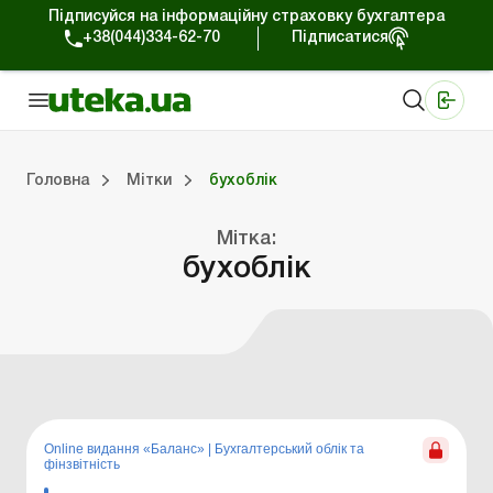
Підписуйся на інформаційну страховку бухгалтера
+38(044)334-62-70
Підписатися
Медичні КНП
Online видання «Баланс»
Online видання «Баланс-Агро»
Online бібліотека «Баланс»
Портал Баланс-Бюджет
Сервіси Баланс-Бюджет
Свiт позитива
Головна
Мітки
бухоблік
Мітка:
Портал Баланс-Бюджет
Календар бухгалтера
Дані для розрахунків
бухоблік
Online видання «Баланс»
|
Бухгалтерський облік та
фінзвітність