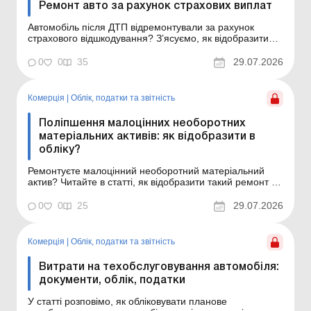
Ремонт авто за рахунок страхових виплат
Автомобіль після ДТП відремонтували за рахунок
страхового відшкодування? З’ясуємо, як відобразити
такі операції в бухобліку та чи виникають податкові
зобов’язання з ПДВ залежно від того, кому страхова
0
0
35
29.07.2026
компанія перераховує кошти – власнику авто чи
безпосередньо СТО. Основні засоби: ...
Комерція
|
Облік, податки та звiтнiсть
Поліпшення малоцінних необоротних
матеріальних активів: як відобразити в
обліку?
Ремонтуєте малоцінний необоротний матеріальний
актив? Читайте в статті, як відобразити такий ремонт у
бухгалтерському та податковому обліку підприємства.
Основні засоби: ремонти, модернізація, реконструкція
0
0
25
29.07.2026
та відновлення Основні засоби: ремонти, модернізація,
реконструкція та відновлення в агросек...
Комерція
|
Облік, податки та звiтнiсть
Витрати на техобслуговування автомобіля:
документи, облік, податки
У статті розповімо, як обліковувати планове