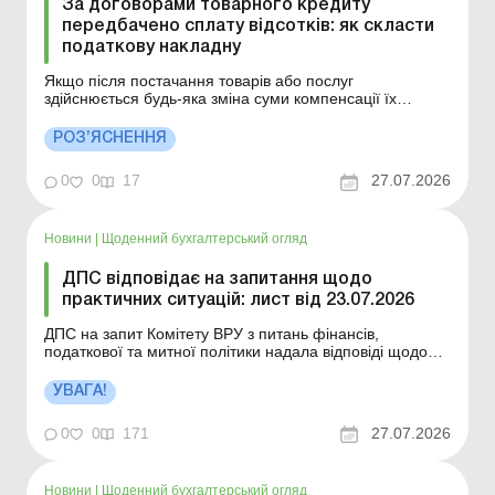
За договорами товарного кредиту
передбачено сплату відсотків: як скласти
податкову накладну
Якщо після постачання товарів або послуг
здійснюється будь-яка зміна суми компенсації їх
вартості, включаючи наступний за постачанням
перегляд цін, суми податкових зобов’язань та
РОЗ’ЯСНЕННЯ
податкового кредиту постачальника та отримувача
підлягають відповідному коригуванню на підставі РК до
0
0
17
27.07.2026
ПН. Деталі ди...
Новини
|
Щоденний бухгалтерський огляд
ДПС відповідає на запитання щодо
практичних ситуацій: лист від 23.07.2026
ДПС на запит Комітету ВРУ з питань фінансів,
податкової та митної політики надала відповіді щодо
застосування окремих норм податкового законодавства
України. Більше за темою: ДПС відповідає на
УВАГА!
запитання щодо практичних ситуацій: лист від
26.06.2026 ДПС відповідає на запитання щодо
0
0
171
27.07.2026
практичних ситуа...
Новини
|
Щоденний бухгалтерський огляд