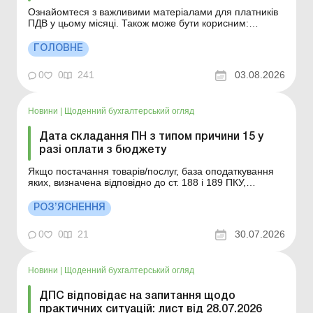
Ознайомтеся з важливими матеріалами для платників
ПДВ у цьому місяці. Також може бути корисним:
Важливе у липні для ФОП Важливе у липні для
єдинників Важливе у липні для роботодавців
ГОЛОВНЕ
(Без-)поворотна фіндопомога: що з ПДВ – роз’яснює
податкова Як розрахувати обсяг поста...
0
0
241
03.08.2026
Новини
|
Щоденний бухгалтерський огляд
Дата складання ПН з типом причини 15 у
разі оплати з бюджету
Якщо постачання товарів/послуг, база оподаткування
яких, визначена відповідно до ст. 188 і 189 ПКУ,
перевищує фактичну ціну постачання таких товарів/
послуг, здійснюється в одному звітному (податковому)
РОЗ’ЯСНЕННЯ
періоді, а оплата за такі товари/послуги здійснюється
за рахунок бюджетних коштів у наступних звіт...
0
0
21
30.07.2026
Новини
|
Щоденний бухгалтерський огляд
ДПС відповідає на запитання щодо
практичних ситуацій: лист від 28.07.2026