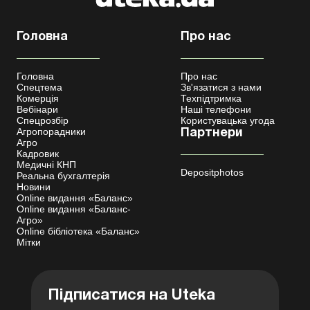
Головна
Про нас
Головна
Про нас
Спецтема
Зв'язатися з нами
Комерція
Техпідтримка
Вебінари
Наші телефони
Спецрозбір
Користувацька угода
Агропорадники
Партнери
Агро
Кадровик
Медичні КНП
Depositphotos
Реальна бухгалтерія
Новини
Online видання «Баланс»
Online видання «Баланс-
Агро»
Online бібліотека «Баланс»
Мітки
Підписатися на Uteka