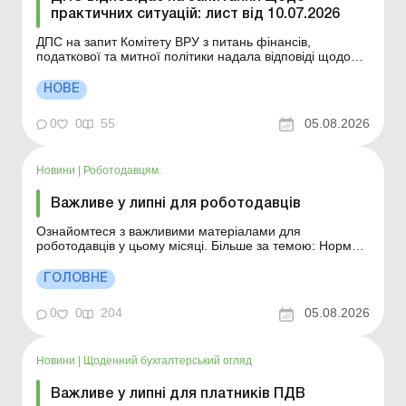
практичних ситуацій: лист від 10.07.2026
ДПС на запит Комітету ВРУ з питань фінансів,
податкової та митної політики надала відповіді щодо
застосування окремих норм податкового законодавства
України. Більше за темою: ДПС відповідає на
НОВЕ
запитання щодо практичних ситуацій: лист від
28.07.2026 ДПС відповідає на запитання щодо
0
0
55
05.08.2026
практичних ситуа...
Новини
|
Роботодавцям.
Важливе у липні для роботодавців
Ознайомтеся з важливими матеріалами для
роботодавців у цьому місяці. Більше за темою: Норми
тривалості робочого часу на 2026 рік Відповідальність
за порушення законодавства про працю
ГОЛОВНЕ
Неоподатковувані розміри доходів, які залежать від
МЗП та ПМ Також може бути корисним: Важливе у л...
0
0
204
05.08.2026
Новини
|
Щоденний бухгалтерський огляд
Важливе у липні для платників ПДВ