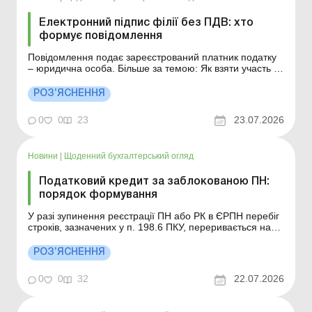
Електронний підпис філії без ПДВ: хто
формує повідомлення
Повідомлення подає зареєстрований платник податку
– юридична особа. Більше за темою: Як взяти участь у
розгляді скарги на рішення про відмову у реєстрації
ПН/РК у режимі відеоконференції? Відмова в реєстрації
РОЗ’ЯСНЕННЯ
ПН/РК: розгляд скарг у режимі відеоконференції Хто
подає Повідомлення про н...
0
0
23
23.07.2026
Новини
|
Щоденний бухгалтерський огляд
Податковий кредит за заблокованою ПН:
порядок формування
У разі зупинення реєстрації ПН або РК в ЄРПН перебіг
строків, зазначених у п. 198.6 ПКУ, переривається на
період зупинення реєстрації таких ПН або РК в ЄРПН.
Детальніше див. нижче. Більше за темою: Чи буде
РОЗ’ЯСНЕННЯ
штраф за нереєстрацію заблокованих податкових
накладних/розрахунків коригування Штраф сплаче...
0
0
32
22.07.2026