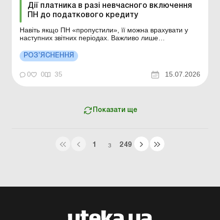
Дії платника в разі невчасного включення
ПН до податкового кредиту
Навіть якщо ПН «пропустили», її можна врахувати у
наступних звітних періодах. Важливо лише
контролювати строк у 365 днів. Після його спливу
право на податковий кредит за такою накладною
РОЗ’ЯСНЕННЯ
втрачається. Тому варто регулярно звіряти дані ЄРПН і
власного обліку, щоб не залишити такі документи ...
0
0
35
15.07.2026
Показати ще
1
249
З