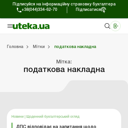
Підписуйся на інформаційну страховку бухгалтера
+38(044)334-62-70
Підписатися
Медичні КНП
Online видання «Баланс»
Online видання «Баланс-Агро»
Online бібліотека «Баланс»
Портал Баланс-Бюджет
Сервіси Баланс-Бюджет
Свiт позитива
Головна
Мітки
податкова накладна
Мітка:
Портал Баланс-Бюджет
Календар бухгалтера
Дані для розрахунків
податкова накладна
Новини
|
Щоденний бухгалтерський огляд
ДПС відповідає на запитання щодо