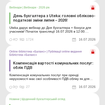
Вебінари
|
Вебінари - 2026 рік
День бухгалтера з Uteka: головні обліково-
податкові зміни липня – 2026!
Uteka дарує вебінар до Дня бухгалтера + бонуси для
учасників! Початок трансляції 16.07.2026 в 12:00.
Програма вебінару 1. ТТН – новий реквізит з
26.07.2026 та очікування обов’язкової е-ТТН. 2.
4
9
1724
16.07.2026
Податок з прибутку – звітність за півріччя 2026 року.
3. Особливості о...
Online бібліотека «Баланс»
|
Публікації online видання
Бібліотека «Баланс»
Компенсація вартості комунальних послуг:
облік ПДВ
Компенсація комунальних послуг при оренді
нерухомості має свої особливості ПДВ-обліку як для
орендодавця, так і для орендаря. У статті розглянемо,
як оподатковується така компенсація, коли виникають
0
0
27
16.07.2026
податкові зобов’язання з ПДВ та як правильно скласти
податкову накладну. Бібліотека Баланс № ...
Новини
|
Щоденний бухгалтерський огляд