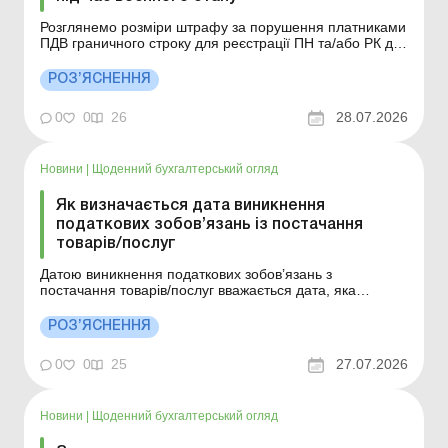
Розглянемо розміри штрафу за порушення платниками
ПДВ граничного строку для реєстрації ПН та/або РК до
такої ПН в ЄРПН. Більше за темою: ПН: реєстрація в
ЄРПН, блокування, штрафи Які розміри штрафу за
РОЗ’ЯСНЕННЯ
порушення платниками ПДВ граничного строку,
передбаченого п. 89 підрозд. 2 розд. XX &laq...
0
0
26
28.07.2026
Новини
|
Щоденний бухгалтерський огляд
Як визначається дата виникнення
податкових зобов’язань із постачання
товарів/послуг
Датою виникнення податкових зобов’язань з
постачання товарів/послуг вважається дата, яка
припадає на податковий період, протягом якого
відбувається будь-яка з подій, що сталася раніше.
РОЗ’ЯСНЕННЯ
Деталі див. нижче. Більше за темою: Давно не було
постачань: чи може ДПС анулювати ПДВ-реєстрацію
0
0
25
27.07.2026
платника? ...
Новини
|
Щоденний бухгалтерський огляд