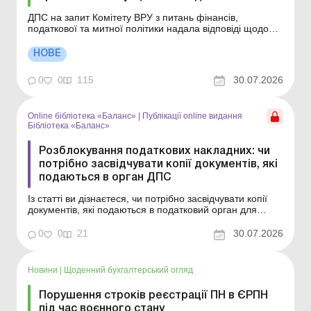
ДПС на запит Комітету ВРУ з питань фінансів,
податкової та митної політики надала відповіді щодо
застосування окремих норм податкового законодавства
України. Більше за темою: ДПС відповідає на
НОВЕ
запитання щодо практичних ситуацій: лист від
23.07.2026 ДПС відповідає на запитання щодо
0
0
115
30.07.2026
практичних ситуа...
Online бібліотека «Баланс»
|
Публікації online видання
Бібліотека «Баланс»
Розблокування податкових накладних: чи
потрібно засвідчувати копії документів, які
подаються в орган ДПС
Із статті ви дізнаєтеся, чи потрібно засвідчувати копії
документів, які подаються в податковий орган для
розблокування податкових накладних. Серія Бібліотека
«Баланс» Спецтема «Первинні та кадрові документи:
0
0
21
30.07.2026
оригінали, копії, дублікати» Розблокування ПН/РК
Реєстрацію подат...
Новини
|
Щоденний бухгалтерський огляд
Порушення строків реєстрації ПН в ЄРПН
під час воєнного стану