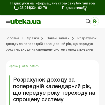
Підписуйся на інформаційну страховку бухгалтера
+38(044)334-62-70
Підписатися
Медичні КНП
Online видання «Баланс»
Online видання «Баланс-Агро»
Online бібліотека «Баланс»
Портал Баланс-Бюджет
Сервіси Баланс-Бюджет
Свiт позитива
Головна
Зразки
Заяви, запити
Розрахунок
доходу за попередній календарний рік, що передує
року переходу на спрощену систему оподаткування
Організаційні питання
Нематеріальні активи
Кошти та розрахунки
Реєстраційні документи
Спілкування з перевіряльниками
Податкова накладна/розрахунок коригування
Господарські договори
Організ
Основн
Оборотн
Оформ
ЗЕД-
Інша пода
Трудові відн
Зразки
|
Заяви, запити
Розрахунок доходу за
попередній календарний рік,
що передує року переходу на
спрощену систему