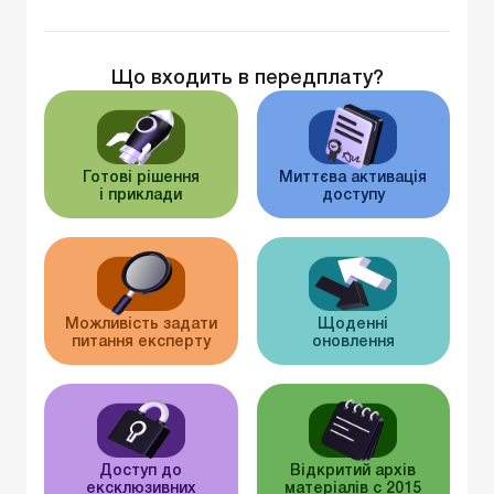
Що входить в передплату?
Готові рішення
Миттєва активація
і приклади
доступу
Можливість задати
Щоденні
питання експерту
оновлення
Доступ до
Відкритий архів
ексклюзивних
матеріалів c 2015