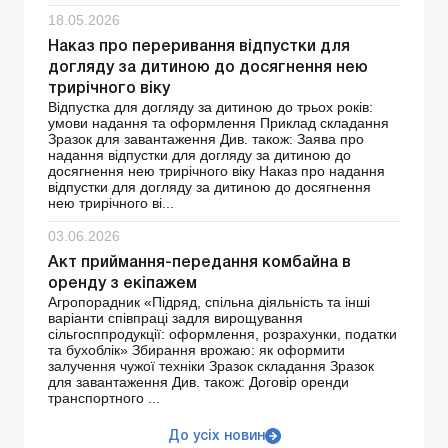
18.05.2026
Наказ про переривання відпустки для
догляду за дитиною до досягнення нею
трирічного віку
Відпустка для догляду за дитиною до трьох років:
умови надання та оформлення Приклад складання
Зразок для завантаження Див. також: Заява про
надання відпустки для догляду за дитиною до
досягнення нею трирічного віку Наказ про надання
відпустки для догляду за дитиною до досягнення
нею трирічного ві...
03.06.2026
Акт приймання-передання комбайна в
оренду з екіпажем
Агропорадник «Підряд, спільна діяльність та інші
варіанти співпраці задля вирощування
сільгосппродукції: оформлення, розрахунки, податки
та бухоблік» Збирання врожаю: як оформити
залучення чужої техніки Зразок складання Зразок
для завантаження Див. також: Договір оренди
транспортного ...
До усіх новин