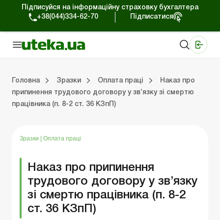
Підписуйся на інформаційну страховку бухгалтера
+38(044)334-62-70
Підписатися
Медичні КНП
Online видання «Баланс»
Online видання «Баланс-Агро»
Online бібліотека «Баланс»
Портал Баланс-Бюджет
Сервіси Баланс-Бюджет
Свiт позитива
Головна
Зразки
Оплата праці
Наказ про
припинення трудового договору у зв’язку зі смертю
працівника (п. 8-2 ст. 36 КЗпП)
Організаційні питання
Нематеріальні активи
Кошти та розрахунки
Реєстраційні документи
Спілкування з перевіряльниками
Податкова накладна/розрахунок коригування
Господарські договори
Організ
Основн
Оборотн
Оформ
ЗЕД-
Інша пода
Трудові відн
Зразки
|
Оплата праці
Наказ про припинення
трудового договору у зв’язку
зі смертю працівника (п. 8-2
ст. 36 КЗпП)