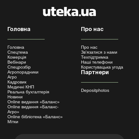
Головна
Про нас
Головна
Про нас
Спецтема
Зв'язатися з нами
Комерція
Техпідтримка
Вебінари
Наші телефони
Спецрозбір
Користувацька угода
Агропорадники
Партнери
Агро
Кадровик
Медичні КНП
Depositphotos
Реальна бухгалтерія
Новини
Online видання «Баланс»
Online видання «Баланс-
Агро»
Online бібліотека «Баланс»
Мітки