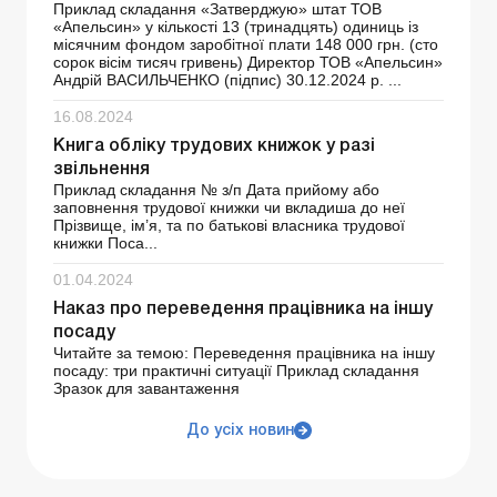
Приклад складання «Затверджую» штат ТОВ
«Апельсин» у кількості 13 (тринадцять) одиниць із
місячним фондом заробітної плати 148 000 грн. (сто
сорок вісім тисяч гривень) Директор ТОВ «Апельсин»
Андрій ВАСИЛЬЧЕНКО (підпис) 30.12.2024 р. ...
16.08.2024
Книга обліку трудових книжок у разі
звільнення
Приклад складання № з/п Дата прийому або
заповнення трудової книжки чи вкладиша до неї
Прізвище, ім’я, та по батькові власника трудової
книжки Поса...
01.04.2024
Наказ про переведення працівника на іншу
посаду
Читайте за темою: Переведення працівника на іншу
посаду: три практичні ситуації Приклад складання
Зразок для завантаження
До усіх новин