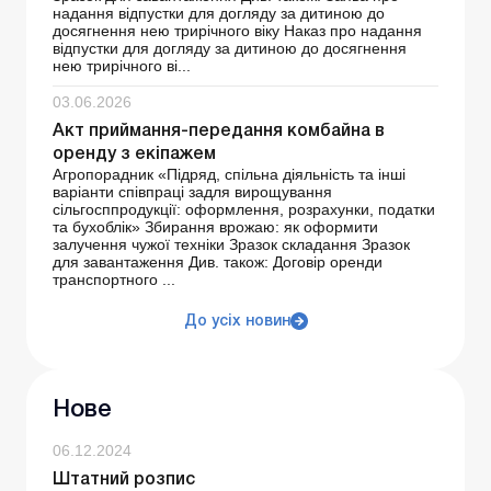
надання відпустки для догляду за дитиною до
досягнення нею трирічного віку Наказ про надання
відпустки для догляду за дитиною до досягнення
нею трирічного ві...
03.06.2026
Акт приймання-передання комбайна в
оренду з екіпажем
Агропорадник «Підряд, спільна діяльність та інші
варіанти співпраці задля вирощування
сільгосппродукції: оформлення, розрахунки, податки
та бухоблік» Збирання врожаю: як оформити
залучення чужої техніки Зразок складання Зразок
для завантаження Див. також: Договір оренди
транспортного ...
До усіх новин
Нове
06.12.2024
Штатний розпис