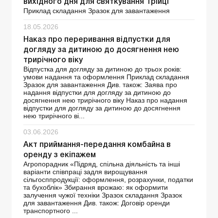
вихідного дня для святкування Трійці
Приклад складання Зразок для завантаження
18.05.2026
Наказ про переривання відпустки для
догляду за дитиною до досягнення нею
трирічного віку
Відпустка для догляду за дитиною до трьох років:
умови надання та оформлення Приклад складання
Зразок для завантаження Див. також: Заява про
надання відпустки для догляду за дитиною до
досягнення нею трирічного віку Наказ про надання
відпустки для догляду за дитиною до досягнення
нею трирічного ві...
03.06.2026
Акт приймання-передання комбайна в
оренду з екіпажем
Агропорадник «Підряд, спільна діяльність та інші
варіанти співпраці задля вирощування
сільгосппродукції: оформлення, розрахунки, податки
та бухоблік» Збирання врожаю: як оформити
залучення чужої техніки Зразок складання Зразок
для завантаження Див. також: Договір оренди
транспортного ...