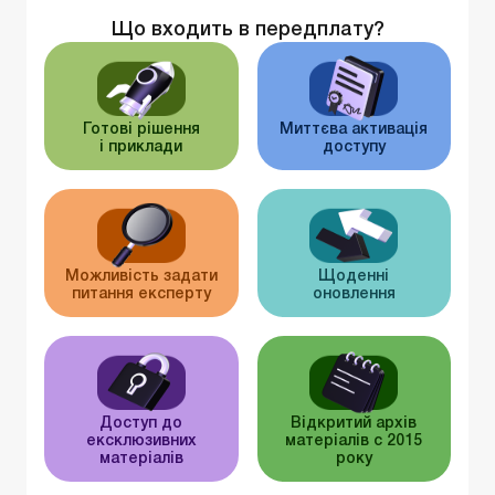
Що входить в передплату?
Готові рішення
Миттєва активація
і приклади
доступу
Можливість задати
Щоденні
питання експерту
оновлення
Доступ до
Відкритий архів
ексклюзивних
матеріалів c 2015
матеріалів
року