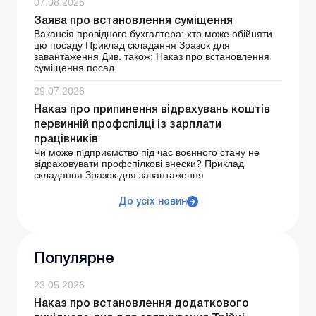
07.08.2026
Заява про встановлення суміщення
Вакансія провідного бухгалтера: хто може обійняти
цю посаду Приклад складання Зразок для
завантаження Див. також: Наказ про встановлення
суміщення посад
29.07.2026
Наказ про припинення відрахувань коштів
первинній профспілці із зарплати
працівників
Чи може підприємство під час воєнного стану не
відраховувати профспілкові внески? Приклад
складання Зразок для завантаження
До усіх новин
Популярне
23.05.2026
Наказ про встановлення додаткового