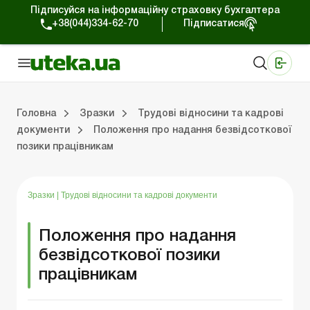
Підписуйся на інформаційну страховку бухгалтера
+38(044)334-62-70
Підписатися
Медичні КНП
Online видання «Баланс»
Online видання «Баланс-Агро»
Online бібліотека «Баланс»
Портал Баланс-Бюджет
Сервіси Баланс-Бюджет
Свiт позитива
Головна
Зразки
Трудові відносини та кадрові
документи
Положення про надання безвідсоткової
позики працівникам
Організаційні питання
Нематеріальні активи
Кошти та розрахунки
Реєстраційні документи
Спілкування з перевіряльниками
Податкова накладна/розрахунок коригування
Господарські договори
Організ
Основн
Оборотн
Оформ
ЗЕД-
Інша пода
Трудові відн
Зразки
|
Трудові відносини та кадрові документи
Положення про надання
безвідсоткової позики
працівникам