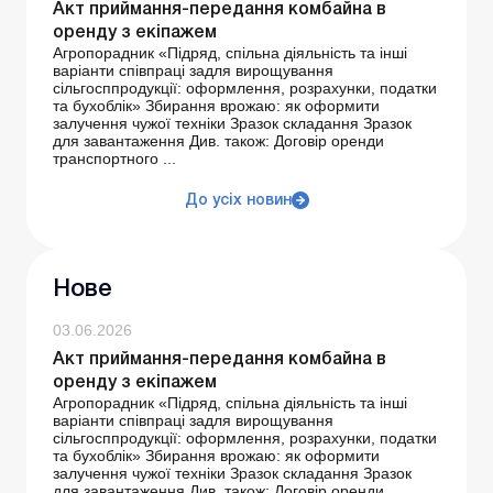
Акт приймання-передання комбайна в
оренду з екіпажем
Агропорадник «Підряд, спільна діяльність та інші
варіанти співпраці задля вирощування
сільгосппродукції: оформлення, розрахунки, податки
та бухоблік» Збирання врожаю: як оформити
залучення чужої техніки Зразок складання Зразок
для завантаження Див. також: Договір оренди
транспортного ...
До усіх новин
Нове
03.06.2026
Акт приймання-передання комбайна в
оренду з екіпажем
Агропорадник «Підряд, спільна діяльність та інші
варіанти співпраці задля вирощування
сільгосппродукції: оформлення, розрахунки, податки
та бухоблік» Збирання врожаю: як оформити
залучення чужої техніки Зразок складання Зразок
для завантаження Див. також: Договір оренди