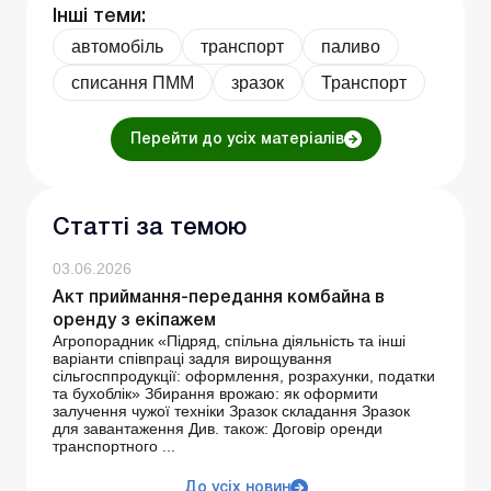
Інші теми:
автомобіль
транспорт
паливо
списання ПММ
зразок
Транспорт
Перейти до усіх матеріалів
Статті за темою
03.06.2026
Акт приймання-передання комбайна в
оренду з екіпажем
Агропорадник «Підряд, спільна діяльність та інші
варіанти співпраці задля вирощування
сільгосппродукції: оформлення, розрахунки, податки
та бухоблік» Збирання врожаю: як оформити
залучення чужої техніки Зразок складання Зразок
для завантаження Див. також: Договір оренди
транспортного ...
До усіх новин