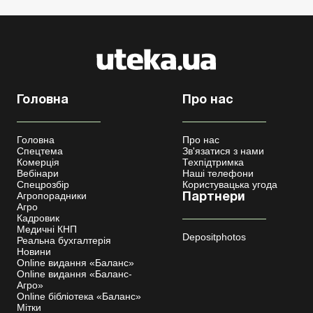
Головна
Про нас
Головна
Про нас
Спецтема
Зв'язатися з нами
Комерція
Техпідтримка
Вебінари
Наші телефони
Спецрозбір
Користувацька угода
Агропорадники
Партнери
Агро
Кадровик
Медичні КНП
Depositphotos
Реальна бухгалтерія
Новини
Online видання «Баланс»
Online видання «Баланс-
Агро»
Online бібліотека «Баланс»
Мітки