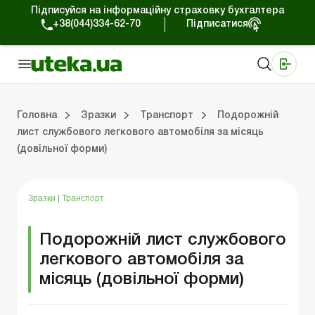
Підписуйся на інформаційну страховку бухгалтера
+38(044)334-62-70
Підписатися
Медичні КНП
Online видання «Баланс»
Online видання «Баланс-Агро»
Online бібліотека «Баланс»
Портал Баланс-Бюджет
Сервіси Баланс-Бюджет
Свiт позитива
Головна
Зразки
Транспорт
Подорожній
лист службового легкового автомобіля за місяць
(довільної форми)
Організаційні питання
Нематеріальні активи
Кошти та розрахунки
Реєстраційні документи
Спілкування з перевіряльниками
Податкова накладна/розрахунок коригування
Господарські договори
Організ
Основн
Оборотн
Оформ
ЗЕД-
Інша пода
Трудові відн
Зразки
|
Транспорт
Подорожній лист службового
легкового автомобіля за
місяць (довільної форми)