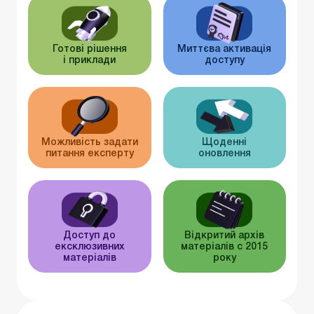
Готові рішення
Миттєва активація
і приклади
доступу
Можливість задати
Щоденні
питання експерту
оновлення
Доступ до
Відкритий архів
ексклюзивних
матеріалів c 2015
матеріалів
року