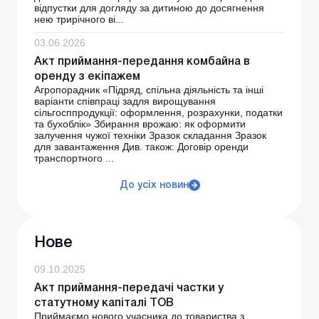
відпустки для догляду за дитиною до досягнення
нею трирічного ві...
03.06.2026
Акт приймання-передання комбайна в
оренду з екіпажем
Агропорадник «Підряд, спільна діяльність та інші
варіанти співпраці задля вирощування
сільгосппродукції: оформлення, розрахунки, податки
та бухоблік» Збирання врожаю: як оформити
залучення чужої техніки Зразок складання Зразок
для завантаження Див. також: Договір оренди
транспортного ...
До усіх новин
Нове
09.10.2025
Акт приймання-передачі частки у
статутному капіталі ТОВ
Приймаємо нового учасника до товариства з