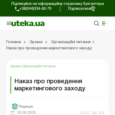
Підписуйся на інформаційну страховку бухгалтера
+38(044)334-62-70
Підписатися
Медичні КНП
Online видання «Баланс»
Online видання «Баланс-Агро»
Online бібліотека «Баланс»
Портал Баланс-Бюджет
Сервіси Баланс-Бюджет
Свiт позитива
Головна
Зразки
Організаційні питання
Наказ про проведення маркетингового заходу
Організаційні питання
Нематеріальні активи
Кошти та розрахунки
Реєстраційні документи
Спілкування з перевіряльниками
Податкова накладна/розрахунок коригування
Господарські договори
Організ
Основн
Оборотн
Оформ
ЗЕД-
Інша пода
Трудові відн
Зразки
|
Організаційні питання
Наказ про проведення
маркетингового заходу
Редакція
02.08.2025
0
1
201