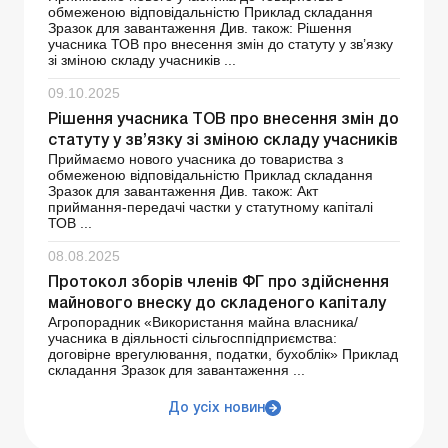
обмеженою відповідальністю Приклад складання
Зразок для завантаження Див. також: Рішення
учасника ТОВ про внесення змін до статуту у зв’язку
зі зміною складу учасників ...
09.10.2025
Рішення учасника ТОВ про внесення змін до
статуту у зв’язку зі зміною складу учасників
Приймаємо нового учасника до товариства з
обмеженою відповідальністю Приклад складання
Зразок для завантаження Див. також: Акт
приймання-передачі частки у статутному капіталі
ТОВ ...
08.08.2025
Протокол зборів членів ФГ про здійснення
майнового внеску до складеного капіталу
Агропорадник «Використання майна власника/
учасника в діяльності сільгосппідприємства:
договірне врегулювання, податки, бухоблік» Приклад
складання Зразок для завантаження ...
До усіх новин