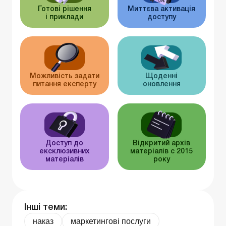
Готові рішення
Миттєва активація
і приклади
доступу
Можливість задати
Щоденні
питання експерту
оновлення
Доступ до
Відкритий архів
ексклюзивних
матеріалів c 2015
матеріалів
року
Інші теми:
наказ
маркетингові послуги