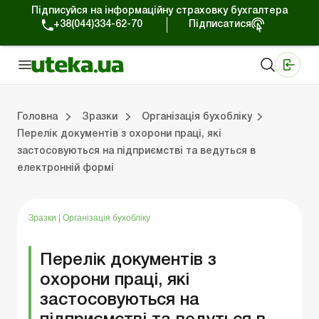
Підписуйся на інформаційну страховку бухгалтера
+38(044)334-62-70
Підписатися
Медичні КНП
Online видання «Баланс»
Online видання «Баланс-Агро»
Online бібліотека «Баланс»
Портал Баланс-Бюджет
Сервіси Баланс-Бюджет
Свiт позитива
Головна
Зразки
Організація бухобліку
Перелік документів з охорони праці, які
застосовуються на підприємстві та ведуться в
Організаційні питання
Нематеріальні активи
Кошти та розрахунки
Реєстраційні документи
Спілкування з перевіряльниками
Податкова накладна/розрахунок коригування
Господарські договори
Організ
Основн
Оборотн
Оформ
ЗЕД-
Інша пода
Трудові відн
електронній формі
Зразки
|
Організація бухобліку
Перелік документів з
охорони праці, які
застосовуються на