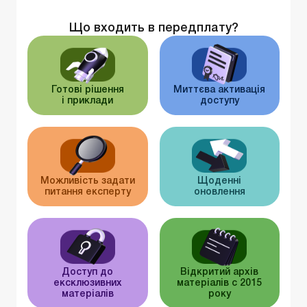
Що входить в передплату?
Готові рішення
Миттєва активація
і приклади
доступу
Можливість задати
Щоденні
питання експерту
оновлення
Доступ до
Відкритий архів
ексклюзивних
матеріалів c 2015
матеріалів
року