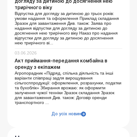
догляду за дитиною до досягнення нею
трирічного віку
Відпустка для догляду за дитиною до трьох років:
умови надання та оформлення Приклад складання
Зразок для завантаження Див. також: Заява про
надання відпустки для догляду за дитиною до
досягнення нею трирічного віку Наказ про надання
відпустки для догляду за дитиною до досягнення
нею трирічного ві...
03.06.2026
Акт приймання-передання комбайна в
оренду з екіпажем
Агропорадник «Підряд, спільна діяльність та інші
варіанти співпраці задля вирощування
сільгосппродукції: оформлення, розрахунки, податки
та бухоблік» Збирання врожаю: як оформити
залучення чужої техніки Зразок складання Зразок
для завантаження Див. також: Договір оренди
транспортного ...
До усіх новин