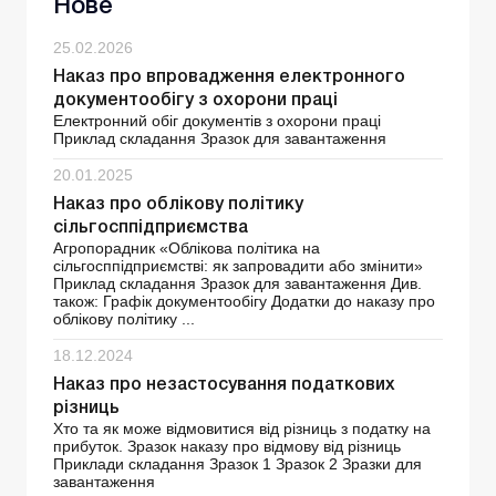
Нове
25.02.2026
Наказ про впровадження електронного
документообігу з охорони праці
Електронний обіг документів з охорони праці
Приклад складання Зразок для завантаження
20.01.2025
Наказ про облікову політику
сільгосппідприємства
Агропорадник «Облікова політика на
сільгосппідприємстві: як запровадити або змінити»
Приклад складання Зразок для завантаження Див.
також: Графік документообігу Додатки до наказу про
облікову політику ...
18.12.2024
Наказ про незастосування податкових
різниць
Хто та як може відмовитися від різниць з податку на
прибуток. Зразок наказу про відмову від різниць
Приклади складання Зразок 1 Зразок 2 Зразки для
завантаження