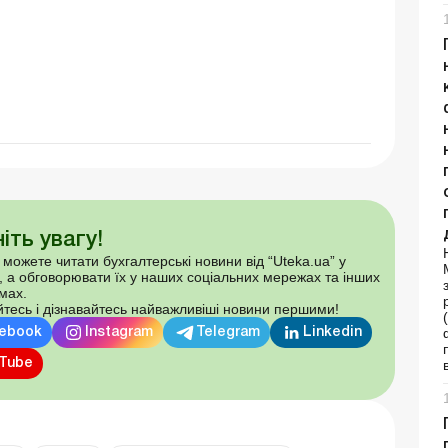
іть увагу!
 можете читати бухгалтерські новини від “Uteka.ua” у
, а обговорювати їх у наших соціальних мережах та інших
мах.
тесь і дізнавайтесь найважливіші новини першими!
ebook
Instagram
Telegram
Linkedin
Tube