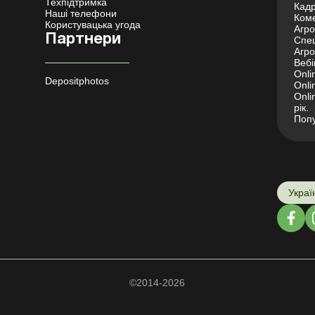
Техпідтримка
Кадр
Наші телефони
Коме
Користувацька угода
Агро 
Партнери
Спец
Агро
Вебі
Onli
Depositphotos
Onli
Onli
рік.
Попу
Украї
©2014-2026