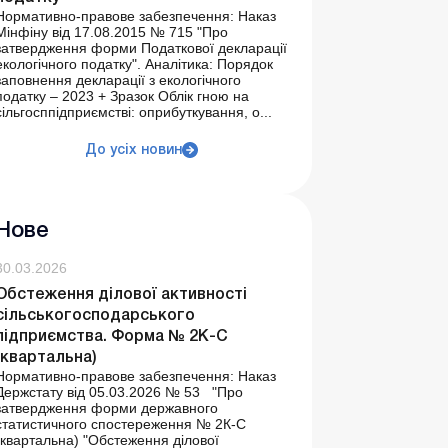
Нормативно-правове забезпечення: Наказ
Мінфіну від 17.08.2015 № 715 "Про
затвердження форми Податкової декларації
екологічного податку". Аналітика: Порядок
заповнення декларації з екологічного
податку – 2023 + Зразок Облік гною на
сільгосппідприємстві: оприбуткування, о...
До усіх новин
Нове
30.03.2026
Обстеження ділової активності
сільськогосподарського
підприємства. Форма № 2К-С
(квартальна)
Нормативно-правове забезпечення: Наказ
Держстату від 05.03.2026 № 53 "Про
затвердження форми державного
статистичного спостереження № 2К-С
(квартальна) "Обстеження ділової