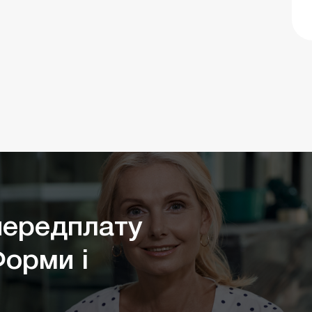
ередплату
Форми і