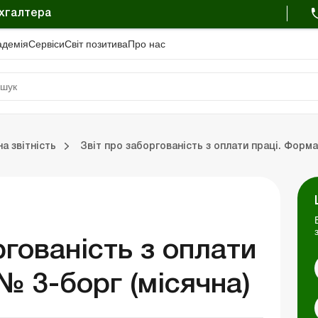
ухгалтера
адемiя
Сервіси
Свiт позитива
Про нас
Трудові відносини та зарплата
а звітність
Звіт про заборгованість з оплати праці. Форма
сть
зарплата
сть
три
Портал Баланс-Бюджет
Календар бухгалтера
Дані для розрахунків
ргованість з оплати
№ 3-борг (місячна)