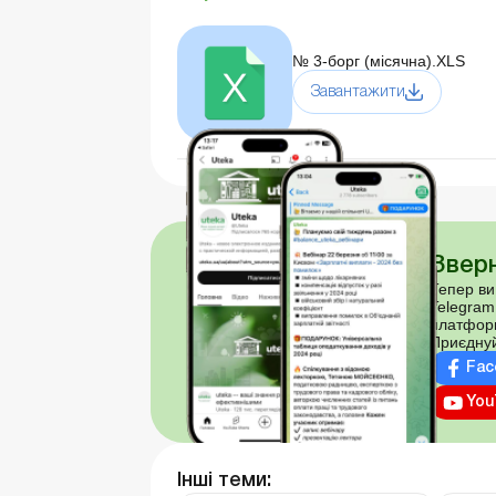
№ 3-борг (місячна).XLS
Завантажити
Зверн
Тепер ви
Telegram
платфор
Приєднуй
Fac
You
Інші теми: