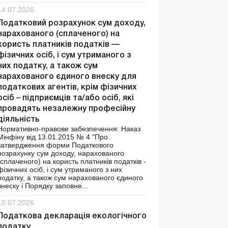
14.07.2026
Податковий розрахунок сум доходу,
нарахованого (сплаченого) на
користь платників податків —
фізичних осіб, і сум утриманого з
них податку, а також сум
нарахованого єдиного внеску для
податкових агентів, крім фізичних
осіб – підприємців та/або осіб, які
провадять незалежну професійну
діяльність
Нормативно-правове забезпечення: Наказ
Мінфіну від 13.01.2015 № 4 "Про
затвердження форми Податкового
розрахунку сум доходу, нарахованого
(сплаченого) на користь платників податків -
фізичних осіб, і сум утриманого з них
податку, а також сум нарахованого єдиного
внеску і Порядку заповне...
10.07.2026
Податкова декларація екологічного
податку