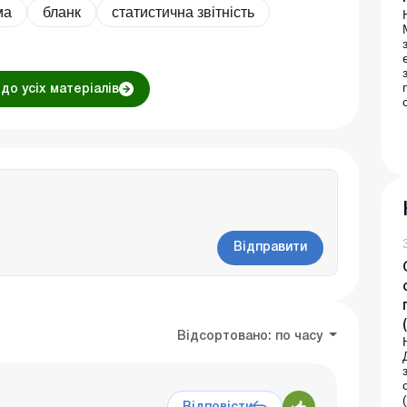
ма
бланк
статистична звітність
до усіх матеріалів
Відправити
Відсортовано:
по часу