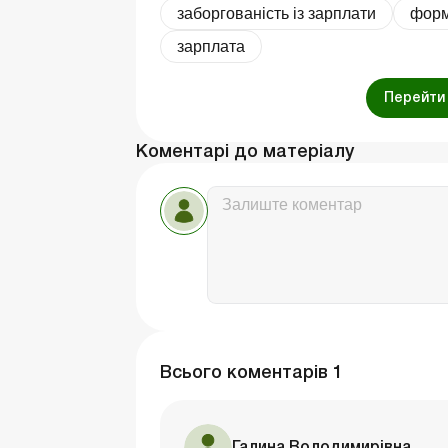
заборгованість із зарплати
фор
зарплата
Перейти 
Коментарі до матеріалу
Всього коментарів
1
Галина Володимирівна