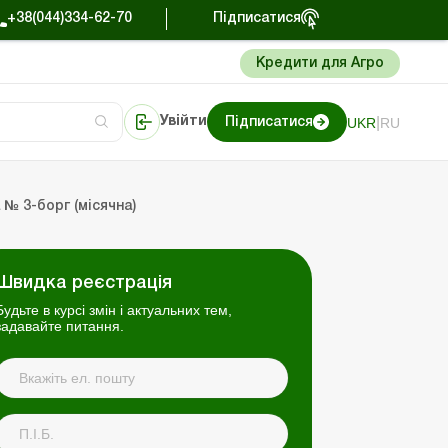
+38(044)334-62-70
Підписатися
Кредити для Агро
|
UKR
RU
Увійти
Підписатися
Портал Баланс-Бюджет
 № 3-борг (місячна)
Швидка реєстрація
Будьте в курсі змін і актуальних тем,
задавайте питання.