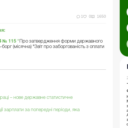
1
0
1650
я:
4 № 115
"
Про затвердження форми державного
орг (місячна) "Звіт про заборгованість з оплати
праці – нове державне статистичне
ї зарплати за попередні періоди, яка