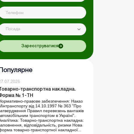
Посада
Зареєструватися
Популярне
27.07.2026
Товарно-транспортна накладна.
Форма № 1-ТН
Нормативно-правове забезпечення: Наказ
Мінтранспорту від 14.10.1997 № 363 "Про
затвердження Правил перевезень вантажів
автомобільним транспортом в Україні".
Аналітика: Товарно-транспортна накладна:
заповнення, відповідальність, ризики Нова
форма товарно-транспортної накладної...