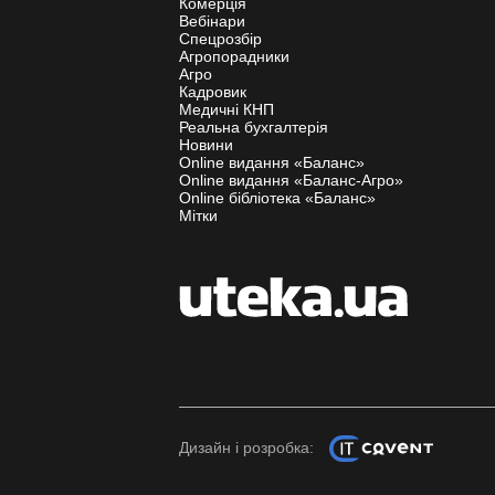
Комерція
Вебінари
Спецрозбір
Агропорадники
Агро
Кадровик
Медичні КНП
Реальна бухгалтерія
Новини
Online видання «Баланс»
Online видання «Баланс-Агро»
Online бібліотека «Баланс»
Мітки
Дизайн і розробка: