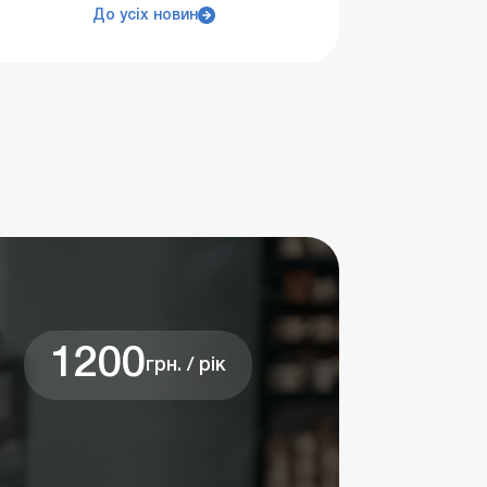
До усіх новин
1200
грн. / рік