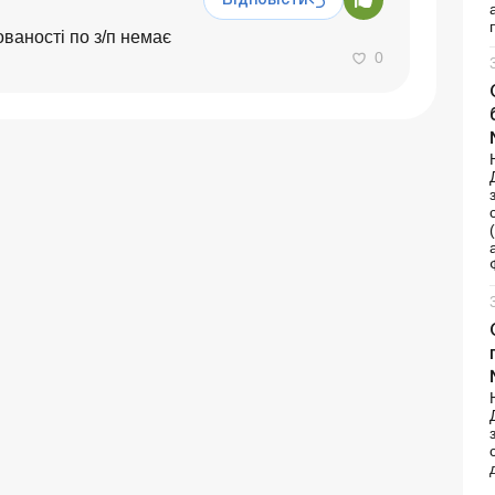
Відповісти
ваності по з/п немає
0