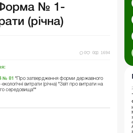
Форма № 1-
рати (річна)
0
0
1694
я:
4 № 81
"Про затвердження форми державного
кологічні витрати (річна) "Звіт про витрати на
го середовища""