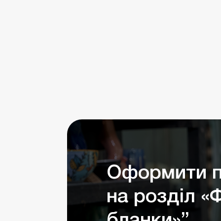
Оформити п
на розділ «
бланки»”