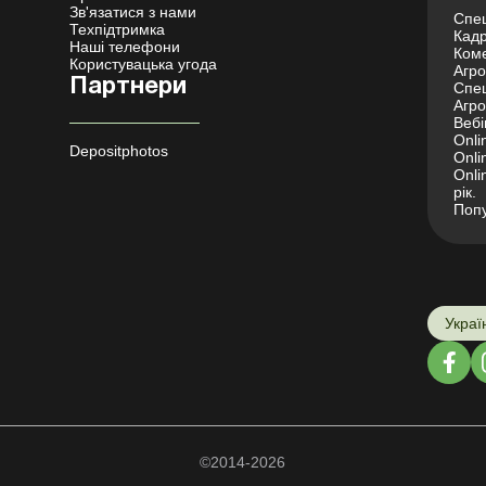
Зв'язатися з нами
Спец
Техпідтримка
Кадр
Наші телефони
Коме
Користувацька угода
Агро 
Партнери
Спец
Агро
Вебі
Onli
Depositphotos
Onli
Onli
рік.
Попу
Украї
©2014-2026