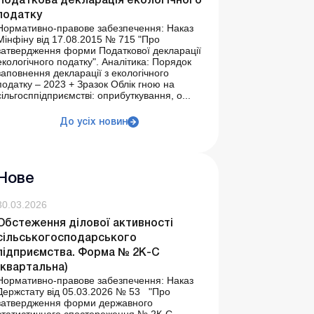
Податкова декларація екологічного
податку
Нормативно-правове забезпечення: Наказ
Мінфіну від 17.08.2015 № 715 "Про
затвердження форми Податкової декларації
екологічного податку". Аналітика: Порядок
заповнення декларації з екологічного
податку – 2023 + Зразок Облік гною на
сільгосппідприємстві: оприбуткування, о...
До усіх новин
Нове
30.03.2026
Обстеження ділової активності
сільськогосподарського
підприємства. Форма № 2К-С
(квартальна)
Нормативно-правове забезпечення: Наказ
Держстату від 05.03.2026 № 53 "Про
затвердження форми державного