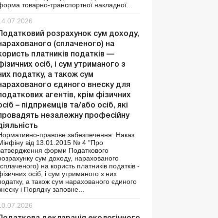
форма товарно-транспортної накладної...
14.07.2026
Податковий розрахунок сум доходу,
нарахованого (сплаченого) на
користь платників податків —
фізичних осіб, і сум утриманого з
них податку, а також сум
нарахованого єдиного внеску для
податкових агентів, крім фізичних
осіб – підприємців та/або осіб, які
провадять незалежну професійну
діяльність
Нормативно-правове забезпечення: Наказ
Мінфіну від 13.01.2015 № 4 "Про
затвердження форми Податкового
розрахунку сум доходу, нарахованого
(сплаченого) на користь платників податків -
фізичних осіб, і сум утриманого з них
податку, а також сум нарахованого єдиного
внеску і Порядку заповне...
10.07.2026