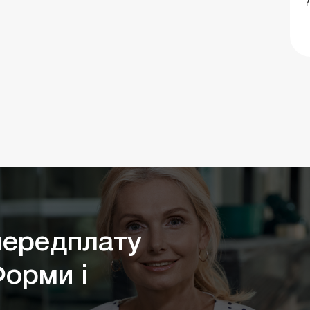
ередплату
Форми і