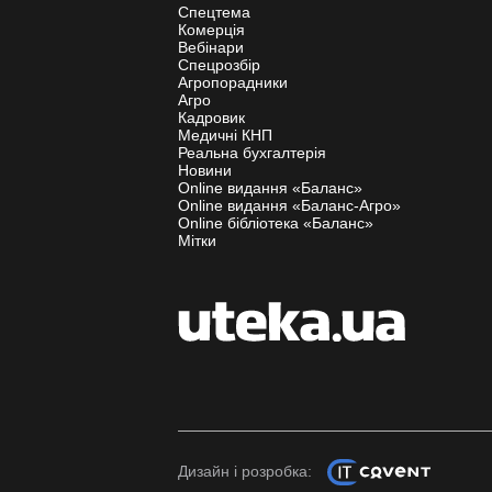
Спецтема
Комерція
Вебінари
Спецрозбір
Агропорадники
Агро
Кадровик
Медичні КНП
Реальна бухгалтерія
Новини
Online видання «Баланс»
Online видання «Баланс-Агро»
Online бібліотека «Баланс»
Мітки
Дизайн і розробка: