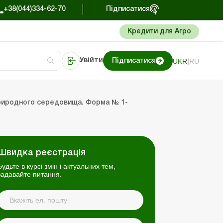
+38(044)334-62-70
Підписатися
Кредити для Агро
|
UKR
RU
Увійти
Підписатися
Портал Баланс-Бюджет
природного середовища. Форма № 1-
Швидка реєстрація
Будьте в курсі змін і актуальних тем,
задавайте питання.