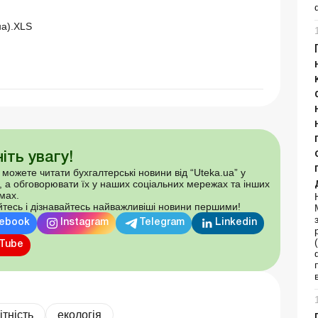
на).XLS
іть увагу!
 можете читати бухгалтерські новини від “Uteka.ua” у
, а обговорювати їх у наших соціальних мережах та інших
мах.
тесь і дізнавайтесь найважливіші новини першими!
ebook
Instagram
Telegram
Linkedin
Tube
ітність
екологія