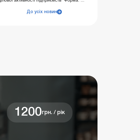
ділової активності підприємств" Форма: ...
До усіх новин
1200
грн. / рік