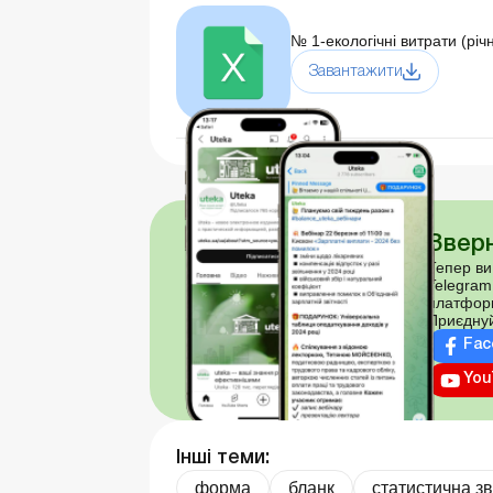
№ 1-екологічні витрати (річ
Завантажити
Зверн
Тепер ви
Telegram
платфор
Приєднуй
Fac
You
Інші теми:
форма
бланк
статистична зв