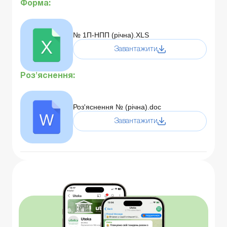
Форма:
№ 1П-НПП (річна).XLS
Завантажити
Роз'яснення:
Роз'яснення № (річна).doc
Завантажити