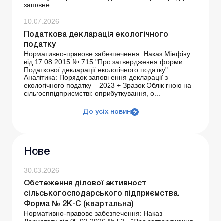
заповне...
10.07.2026
Податкова декларація екологічного
податку
Нормативно-правове забезпечення: Наказ Мінфіну
від 17.08.2015 № 715 "Про затвердження форми
Податкової декларації екологічного податку".
Аналітика: Порядок заповнення декларації з
екологічного податку – 2023 + Зразок Облік гною на
сільгосппідприємстві: оприбуткування, о...
До усіх новин
Нове
30.03.2026
Обстеження ділової активності
сільськогосподарського підприємства.
Форма № 2К-С (квартальна)
Нормативно-правове забезпечення: Наказ
Держстату від 05.03.2026 № 53 "Про затвердження