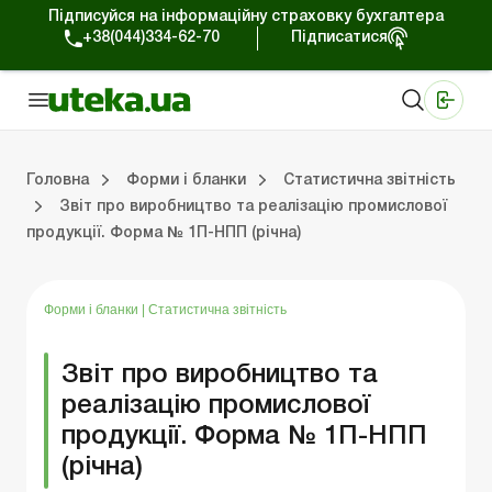
Підписуйся на інформаційну страховку бухгалтера
+38(044)334-62-70
Підписатися
Медичні КНП
Online видання «Баланс»
Online видання «Баланс-Агро»
Online бібліотека «Баланс»
Портал Баланс-Бюджет
Сервіси Баланс-Бюджет
Свiт позитива
Головна
Форми і бланки
Статистична звітність
Звіт про виробництво та реалізацію промислової
продукції. Форма № 1П-НПП (річна)
Первинні документи
Організація діяльності
Статистична звітність
Податок на прибуток
Єдиний податок
Інша звітні
Трудові відносини та 
Фінансова звітні
Облікові регіс
Форми і бланки
|
Статистична звітність
Звіт про виробництво та
реалізацію промислової
продукції. Форма № 1П-НПП
(річна)