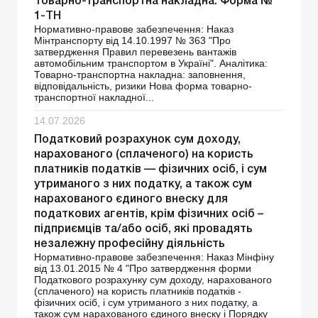
Товарно-транспортна накладна. Форма №
1-ТН
Нормативно-правове забезпечення: Наказ
Мінтранспорту від 14.10.1997 № 363 "Про
затвердження Правил перевезень вантажів
автомобільним транспортом в Україні". Аналітика:
Товарно-транспортна накладна: заповнення,
відповідальність, ризики Нова форма товарно-
транспортної накладної...
14.07.2026
Податковий розрахунок сум доходу,
нарахованого (сплаченого) на користь
платників податків — фізичних осіб, і сум
утриманого з них податку, а також сум
нарахованого єдиного внеску для
податкових агентів, крім фізичних осіб –
підприємців та/або осіб, які провадять
незалежну професійну діяльність
Нормативно-правове забезпечення: Наказ Мінфіну
від 13.01.2015 № 4 "Про затвердження форми
Податкового розрахунку сум доходу, нарахованого
(сплаченого) на користь платників податків -
фізичних осіб, і сум утриманого з них податку, а
також сум нарахованого єдиного внеску і Порядку