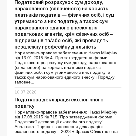
Податковий розрахунок сум доходу,
нарахованого (сплаченого) на користь
платників податків — фізичних осіб, і сум
утриманого з них податку, а також сум
нарахованого єдиного внеску для
податкових агентів, крім фізичних осіб –
підприємців та/або осіб, які провадять
незалежну професійну діяльність
Нормативно-правове забезпечення: Наказ Мінфіну
від 13.01.2015 № 4 "Про затвердження форми
Податкового розрахунку сум доходу, нарахованого
(сплаченого) на користь платників податків -
фізичних осіб, і сум утриманого з них податку, а
також сум нарахованого єдиного внеску і Порядку
заповне...
10.07.2026
Податкова декларація екологічного
податку
Нормативно-правове забезпечення: Наказ Мінфіну
від 17.08.2015 № 715 "Про затвердження форми
Податкової декларації екологічного податку".
Аналітика: Порядок заповнення декларації з
екологічного податку – 2023 + Зразок Облік гною на