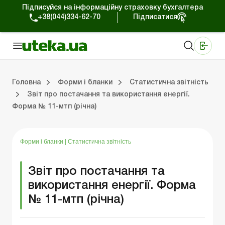
Підписуйся на інформаційну страховку бухгалтера
+38(044)334-62-70
Підписатися
Медичні КНП
Online видання «Баланс»
Online видання «Баланс-Агро»
Online бібліотека «Баланс»
Портал Баланс-Бюджет
Сервіси Баланс-Бюджет
Свiт позитива
Головна
Форми і бланки
Статистична звітність
Звіт про постачання та використання енергії.
Форма № 11-мтп (річна)
Первинні документи
Організація діяльності
Статистична звітність
Податок на прибуток
Єдиний податок
Інша звітні
Трудові відносини та 
Фінансова звітні
Облікові регіс
Форми і бланки
|
Статистична звітність
Звіт про постачання та
використання енергії. Форма
№ 11-мтп (річна)