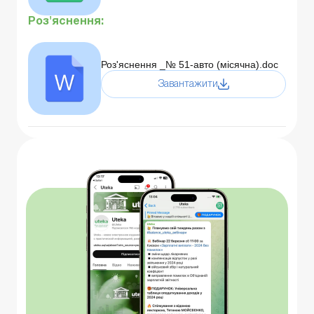
Роз'яснення:
Роз'яснення _№ 51-авто (місячна).doc
Завантажити