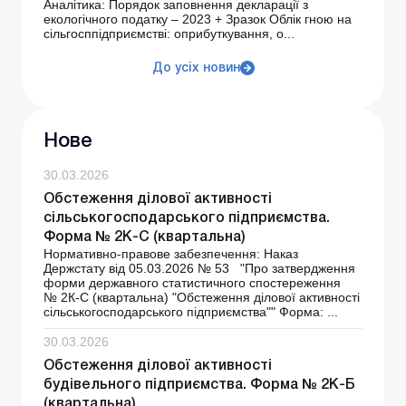
Аналітика: Порядок заповнення декларації з
екологічного податку – 2023 + Зразок Облік гною на
сільгосппідприємстві: оприбуткування, о...
До усіх новин
Нове
30.03.2026
Обстеження ділової активності
сільськогосподарського підприємства.
Форма № 2К-С (квартальна)
Нормативно-правове забезпечення: Наказ
Держстату від 05.03.2026 № 53 "Про затвердження
форми державного статистичного спостереження
№ 2К-С (квартальна) "Обстеження ділової активності
сільськогосподарського підприємства"" Форма: ...
30.03.2026
Обстеження ділової активності
будівельного підприємства. Форма № 2К-Б
(квартальна)