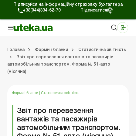
Підписуйся на інформаційну страховку бухгалтера
+38(044)334-62-70
Підписатися
Медичні КНП
Online видання «Баланс»
Online видання «Баланс-Агро»
Online бібліотека «Баланс»
Портал Баланс-Бюджет
Сервіси Баланс-Бюджет
Свiт позитива
Головна
Форми і бланки
Статистична звітність
Звіт про перевезення вантажів та пасажирів
автомобільним транспортом. Форма № 51-авто
Первинні документи
Організація діяльності
Статистична звітність
Податок на прибуток
Єдиний податок
Інша звітні
Трудові відносини та 
Фінансова звітні
Облікові регіс
(місячна)
Форми і бланки
|
Статистична звітність
Звіт про перевезення
вантажів та пасажирів
автомобільним транспортом.