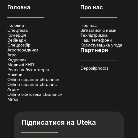
Головна
Про нас
Головна
Про нас
Спецтема
Зв'язатися з нами
Комерція
Техпідтримка
Вебінари
Наші телефони
Спецрозбір
Користувацька угода
Агропорадники
Партнери
Агро
Кадровик
Медичні КНП
Depositphotos
Реальна бухгалтерія
Новини
Online видання «Баланс»
Online видання «Баланс-
Агро»
Online бібліотека «Баланс»
Мітки
Підписатися на Uteka