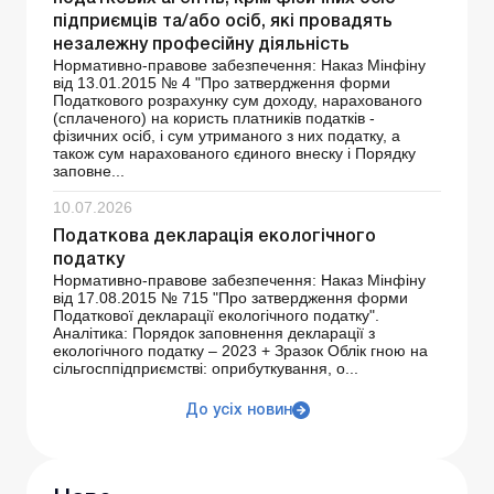
підприємців та/або осіб, які провадять
незалежну професійну діяльність
Нормативно-правове забезпечення: Наказ Мінфіну
від 13.01.2015 № 4 "Про затвердження форми
Податкового розрахунку сум доходу, нарахованого
(сплаченого) на користь платників податків -
фізичних осіб, і сум утриманого з них податку, а
також сум нарахованого єдиного внеску і Порядку
заповне...
10.07.2026
Податкова декларація екологічного
податку
Нормативно-правове забезпечення: Наказ Мінфіну
від 17.08.2015 № 715 "Про затвердження форми
Податкової декларації екологічного податку".
Аналітика: Порядок заповнення декларації з
екологічного податку – 2023 + Зразок Облік гною на
сільгосппідприємстві: оприбуткування, о...
До усіх новин