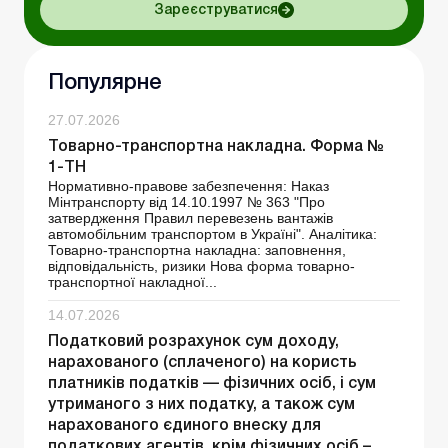
Зареєструватися
Популярне
27.07.2026
Товарно-транспортна накладна. Форма №
1-ТН
Нормативно-правове забезпечення: Наказ
Мінтранспорту від 14.10.1997 № 363 "Про
затвердження Правил перевезень вантажів
автомобільним транспортом в Україні". Аналітика:
Товарно-транспортна накладна: заповнення,
відповідальність, ризики Нова форма товарно-
транспортної накладної...
14.07.2026
Податковий розрахунок сум доходу,
нарахованого (сплаченого) на користь
платників податків — фізичних осіб, і сум
утриманого з них податку, а також сум
нарахованого єдиного внеску для
податкових агентів, крім фізичних осіб –