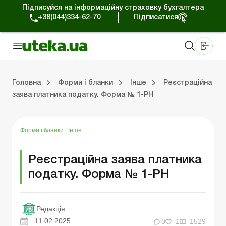
Підписуйся на інформаційну страховку бухгалтера
+38(044)334-62-70
Підписатися
Медичні КНП
Online видання «Баланс»
Online видання «Баланс-Агро»
Online бібліотека «Баланс»
Портал Баланс-Бюджет
Сервіси Баланс-Бюджет
Свiт позитива
Головна
Форми і бланки
Інше
Реєстраційна
заява платника податку. Форма № 1-РН
Первинні документи
Організація діяльності
Статистична звітність
Податок на прибуток
Єдиний податок
Інша звітні
Трудові відносини та 
Фінансова звітні
Облікові регіс
Форми і бланки
|
Інше
Реєстраційна заява платника
податку. Форма № 1-РН
Редакція
11.02.2025
0
1
1529