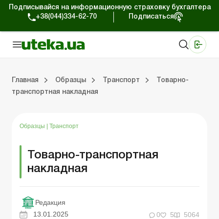
Подписывайся на информационную страховку бухгалтера
+38(044)334-62-70
Подписаться
Медицинские КНП
Online издание «Баланс»
Online издание «Баланс-Агро»
Online библиотека «Баланс»
Портал Баланс-Бюджет
Сервисы Баланс-Бюджет
Мир позитива
Главная
Образцы
Транспорт
Товарно-
транспортная накладная
Организационные вопросы
Нематериальные активы
Средства и расчеты
Регистрационные документы
Общение с проверяющими
Налоговая накладная/расчет корректировки
Хозяйственные договоры
Образцы
|
Транспорт
Товарно-транспортная
накладная
Редакция
13.01.2025
0
5
5064