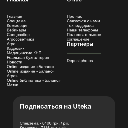
Главная
О нас
Главная
Про нас
Спецтема
Связаться с нами
Коммерция
Техподдержка
Вебинары
Наши телефоны
Спецразбор
Пользовательское
Агросоветчики
соглашение
Агро
Партнеры
Кадровик
Медицинские КНП
Реальная бухгалтерия
Depositphotos
Новости
Online издание «Баланс»
Online издание «Баланс-
Агро»
Online библиотека «Баланс»
Метки
Подписаться на Uteka
Спецтема - 8400 грн. / рік.
Кадровик - 7116 грн. / рік.