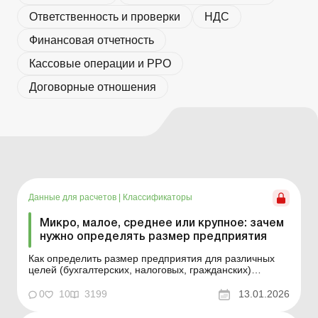
Ответственность и проверки
НДС
Финансовая отчетность
Кассовые операции и РРО
Договорные отношения
Данные для расчетов
|
Классификаторы
Микро, малое, среднее или крупное: зачем
нужно определять размер предприятия
Как определить размер предприятия для различных
целей (бухгалтерских, налоговых, гражданских)
согласно разным классификациям? На что влияет
размерная категория? В некоторых случаях
0
10
3199
13.01.2026
необходимо знать, к какой именно размерной
категории принадлежит ваше предприятие – микро,