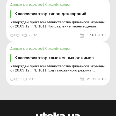
малое, среднее или кру...
Данные для расчетов
|
Классификаторы
Классификатор типов деклараций
Утвержден приказом Министерства финансов Украины
от 20.09.12 г. № 1011 Направление перемещения
Буквенный код направления перемещения
Особенности декларирования Буквенный код типа
0
1
7792
17.01.2019
декларации Вывоз ЕК Таможенна...
Данные для расчетов
|
Классификаторы
Классификатор таможенных режимов
Утвержден приказом Министерства финансов Украины
от 20.09.12 г. № 1011 Код таможенного режима
Название 1 2 10 Экспорт (окончательный вывоз) 11
Реэкспорт (кроме обозначенного кодом 12) ...
0
0
2911
21.12.2018