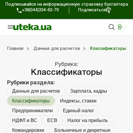
Подписывайся на информационную страховку бухгалтера
+38(044)334-62-70
Подписаться
Медицинские КНП
Online издание «Баланс»
Online издание «Баланс-Агро»
Online библиотека «Баланс»
Портал Баланс-Бюджет
Сервисы Баланс-Бюджет
Мир позитива
Главная
Данные для расчетов
Классификаторы
Рубрика:
Данные для расчетов
Финансовая отчетность
Договорные отношения
Классификаторы
Рубрики раздела:
Данные для расчетов
Зарплата, кадры
Классификаторы
Индексы, ставки
Предприниматели
Единый налог
НДФЛ и ВС
ЕСВ
Налог на прибыль
Командировки
Больничные и декретные