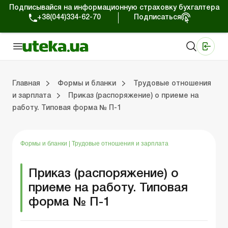
Подписывайся на информационную страховку бухгалтера
+38(044)334-62-70
Подписаться
Медицинские КНП
Online издание «Баланс»
Online издание «Баланс-Агро»
Online библиотека «Баланс»
Портал Баланс-Бюджет
Сервисы Баланс-Бюджет
Мир позитива
Главная
Формы и бланки
Трудовые отношения
и зарплата
Приказ (распоряжение) о приеме на
работу. Типовая форма № П-1
Первичные документы
Организация деятельности
Статистическая отчетность
Налог на прибыль
П
Тр
Ф
У
Формы и бланки
|
Трудовые отношения и зарплата
Приказ (распоряжение) о
приеме на работу. Типовая
форма № П-1