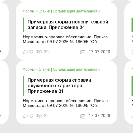
деятельности юридического лица» Форма
для загрузки: Другие примерные формы и
Формы и бланки
|
Организация деятельности
описи унифицированных ф...
Примерная форма пояснительной
записки. Приложение 34
Нормативно-праовое обеспечение: Приказ
Минюста от 09.07.2026 № 1860/5 "Об
утверждении примерных форм и описей
унифицированных форм типовых
6
0
0
20
17.07.2026
документов, создаваемых во время
деятельности юридического лица» Форма
для загрузки: Другие примерные формы и
Формы и бланки
|
Организация деятельности
описи унифицированных ф...
Примерная форма справки
служебного характера.
Приложение 31
Нормативно-праовое обеспечение: Приказ
Минюста от 09.07.2026 № 1860/5 "Об
утверждении примерных форм и
описей унифицированных форм типовых
6
0
0
22
17.07.2026
документов, создаваемых во время
деятельности юридического лица» Форма
для загрузки: Другие примерные формы и