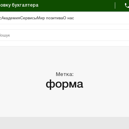
овку бухгалтера
с
Академия
Сервисы
Мир позитива
О нас
Метка:
форма