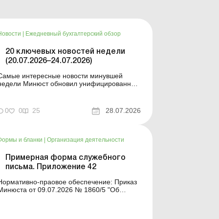
Новости
|
Ежедневный бухгалтерский обзор
20 ключевых новостей недели
(20.07.2026–24.07.2026)
Самые интересные новости минувшей
недели Минюст обновил унифицированные
формы типовых документов для юрлиц
Минэкономики отозвало новость о создании
координационного центра по организации
0
0
25
28.07.2026
онирования У работника выявлен статус
«в розыске»: что нужно знать
работодателям Закон о ВПЛ: ка...
Формы и бланки
|
Организация деятельности
Примерная форма служебного
письма. Приложение 42
Нормативно-праовое обеспечение: Приказ
Минюста от 09.07.2026 № 1860/5 "Об
утверждении примерных форм и описей
унифицированных форм типовых
документов, создаваемых во время