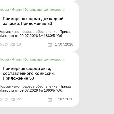
деятельности юридического лица» Форма
для загрузки: Другие примерные формы и
Формы и бланки
|
Организация деятельности
описи унифицирован...
Примерная форма докладной
записки. Приложение 33
Нормативно-праовое обеспечение: Приказ
Минюста от 09.07.2026 № 1860/5 "Об
утверждении примерных форм и описей
унифицированных форм типовых
0
0
18
17.07.2026
документов, создаваемых во время
деятельности юридического лица» Форма
для загрузки: Другие примерные формы и
Формы и бланки
|
Организация деятельности
описи унифицированных ф...
Примерная форма акта,
составленного комиссии.
Приложение 30
Нормативно-праовое обеспечение: Приказ
Минюста от 09.07.2026 № 1860/5 "Об
утверждении примерных форм и
описей унифицированных форм типовых
0
0
22
17.07.2026
документов, создаваемых во время
деятельности юридического лица» Форма
для загрузки: Другие примерные формы и