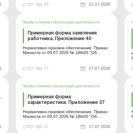
как подать декларацию Декларация по
6
0
0
65
21.07.2026
транспортному налогу – 2026: кто должен
подавать и как заполнять Минфин о...
Формы и бланки
|
Организация деятельности
Примерная форма заявления
работника. Приложение 40
Нормативно-праовое обеспечение: Приказ
Минюста от 09.07.2026 № 1860/5 "Об
утверждении примерных форм и описаний
унифицированных форм типовых
документов, создаваемых во время
6
0
0
77
17.07.2026
деятельности юридического лица» Форма
для загрузки: Другие примерные формы и
описи унифицированных...
Формы и бланки
|
Организация деятельности
.
Примерная форма
характеристики. Приложение 37
Нормативно-праовое обеспечение: Приказ
Минюста от 09.07.2026 № 1860/5 "Об
утверждении примерных форм и описей
унифицированных форм типовых
6
0
0
21
17.07.2026
документов, создаваемых во время