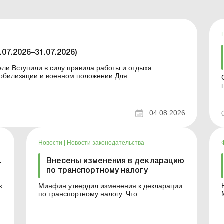
07.2026–31.07.2026)
ли Вступили в силу правила работы и отдыха
е статистические формы Со 2 августа
периодов работы в стр...
04.08.2026
бр
Новости
|
Новости законодательства
.
Внесены изменения в декларацию
по транспортному налогу
Минфин утвердил изменения к декларации
по транспортному налогу. Что
предполагают нововведения? Больше по
теме: Приобрели легковой автомобиль:
когда нужно платить транспортный налог и