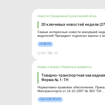
Новости
|
Ежедневный бухгалтерский обзор
20 ключевых новостей недели (27.
Самые интересные новости минувшей неде
водителей Президент подписал законы о мобилизации и военном положении Для
сельхозпредприятий и ФЛП введены новые разовы
изменяется порядок зачисления отдельных 
НОВОЕ
0
0
15
Формы и бланки
|
Первичные документы
Товарно-транспортная накладная
Форма № 1-ТН
Нормативно-правовое обеспечение: Приказ
Минтранспорта от 14.10.1997 № 363 "Об
утверждении Правил перевозок грузов
автомобильным транспортом в Украине".
ОБНОВЛЕНО
Аналитика: Товарно-транспортная