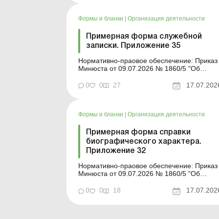
деятельности юридического лица» Форма
для загрузки: Другие примерные формы и
Формы и бланки
|
Организация деятельности
описи унифицированных ф...
Примерная форма служебной
записки. Приложение 35
Нормативно-праовое обеспечение: Приказ
Минюста от 09.07.2026 № 1860/5 "Об
утверждении примерных форм и описей
унифицированных форм типовых
0
0
27
17.07.202
документов, создаваемых во время
деятельности юридического лица» Форма
для загрузки: Другие примерные формы и
Формы и бланки
|
Организация деятельности
описи унифицированных ф...
Примерная форма справки
биографического характера.
Приложение 32
Нормативно-праовое обеспечение: Приказ
Минюста от 09.07.2026 № 1860/5 "Об
утверждении примерных форм и описей
унифицированных форм типовых
0
0
18
17.07.202
документов, создаваемых во время
деятельности юридического лица» Форма
для загрузки: Другие примерные формы и