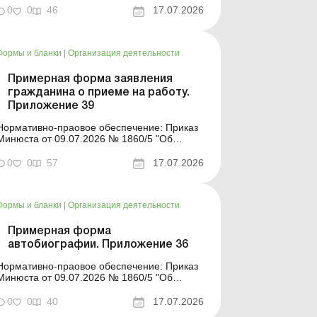
деятельности юридического лица» Форма
0
0
46
17.07.2026
для загрузки: Другие примерные формы и
описи унифицированных ф...
Формы и бланки
|
Организация деятельности
Примерная форма заявления
гражданина о приеме на работу.
Приложение 39
Нормативно-праовое обеспечение: Приказ
Минюста от 09.07.2026 № 1860/5 "Об
утверждении примерных форм и описей
унифицированных форм типовых
0
0
57
17.07.2026
документов, создаваемых во время
деятельности юридического лица» Форма
для загрузки: Другие примерные формы и
Формы и бланки
|
Организация деятельности
описи унифицированных ф...
Примерная форма
автобиографии. Приложение 36
Нормативно-праовое обеспечение: Приказ
Минюста от 09.07.2026 № 1860/5 "Об
утверждении примерных форм и
описей унифицированных форм типовых
0
0
40
17.07.2026
документов, создаваемых во время