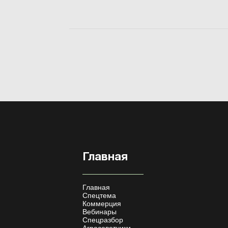
описи унифицированных ф...
Главная
Главная
Спецтема
Коммерция
Вебинары
Спецразбор
Агросоветчики