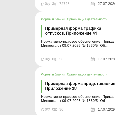
накладная: заполнение, ответственность,
0
3
72798
27.07.202
риски Роль и значение товарно-
транспортной накладной...
Формы и бланки
|
Организация деятельности
Примерная форма графика
отпусков. Приложение 41
Нормативно-праовое обеспечение: Приказ
Минюста от 09.07.2026 № 1860/5 "Об
утверждении примерных форм и описаний
унифицированных форм типовых
документов, создаваемых во время
0
0
56
17.07.202
деятельности юридического лица» Форма
для загрузки: Другие примерные формы и
описи унифицированных...
Формы и бланки
|
Организация деятельности
Примерная форма представления
Приложение 38
Нормативно-праовое обеспечение: Приказ
Минюста от 09.07.2026 № 1860/5 "Об
утверждении примерных форм и описей
унифицированных форм типовых
0
0
30
17.07.202
документов, создаваемых во время