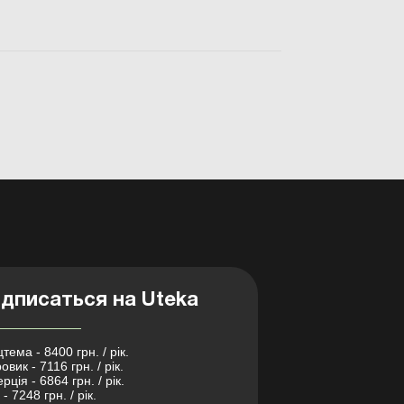
описи унифицирован...
дписаться на Uteka
тема - 8400 грн. / рік.
овик - 7116 грн. / рік.
рція - 6864 грн. / рік.
- 7248 грн. / рік.