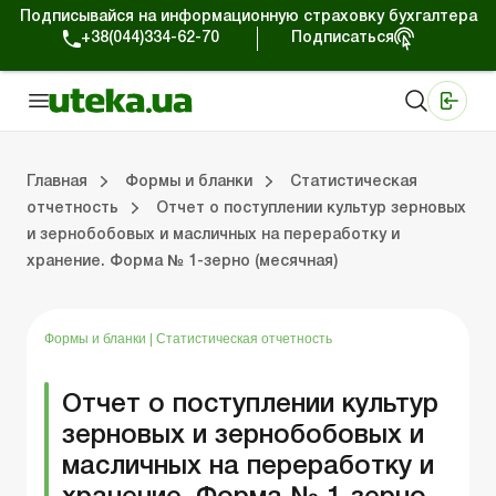
Подписывайся на информационную страховку бухгалтера
+38(044)334-62-70
Подписаться
Медицинские КНП
Online издание «Баланс»
Online издание «Баланс-Агро»
Online библиотека «Баланс»
Портал Баланс-Бюджет
Сервисы Баланс-Бюджет
Мир позитива
Главная
Формы и бланки
Статистическая
отчетность
Отчет о поступлении культур зерновых
и зернобобовых и масличных на переработку и
Первичные документы
Организация деятельности
Статистическая отчетность
Налог на прибыль
П
Тр
Ф
У
хранение. Форма № 1-зерно (месячная)
Формы и бланки
|
Статистическая отчетность
Отчет о поступлении культур
зерновых и зернобобовых и
масличных на переработку и