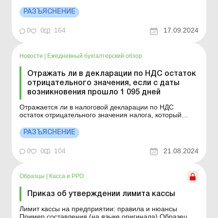
на розничную торговлю осуществить реализацию
остатков алкогольных напитков другому СХ? Пунктом
РАЗЪЯСНЕНИЕ
76 ч. 1 ст. 1 Закона от 18.06.2024 № 3817-IX «О
государственном регулировании производства и
0
0
164
17.09.2024
обор...
Новости
|
Ежедневный бухгалтерский обзор
Отражать ли в декларации по НДС остаток
отрицательного значения, если с даты
возникновения прошло 1 095 дней
Отражается ли в налоговой декларации по НДС
остаток отрицательного значения налога, который
засчитывается в состав налогового кредита
следующего отчетного (налогового) периода, до
РАЗЪЯСНЕНИЕ
полного его погашения, если с даты возникновения
прошло 1 095 дней? В соответствии с п. 200.1
0
0
104
21.08.2024
Налогового кодекса (далее...
Образцы
|
Касса и РРО
Приказ об утверждении лимита кассы
Лимит кассы на предприятии: правила и нюансы
Пример составления (на языке оригинала) Образец