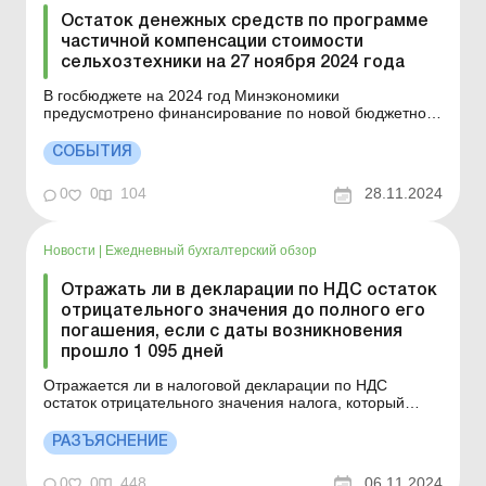
Остаток денежных средств по программе
частичной компенсации стоимости
сельхозтехники на 27 ноября 2024 года
В госбюджете на 2024 год Минэкономики
предусмотрено финансирование по новой бюджетной
программе КПКРК 1201310 «Частичная компенсация
стоимости сельскохозяйственной техники и
СОБЫТИЯ
оборудования отечественного производства»,
использование средств по которой будет происходить
0
0
104
28.11.2024
в соответствии с тре...
Новости
|
Ежедневный бухгалтерский обзор
Отражать ли в декларации по НДС остаток
отрицательного значения до полного его
погашения, если с даты возникновения
прошло 1 095 дней
Отражается ли в налоговой декларации по НДС
остаток отрицательного значения налога, который
засчитывается в состав налогового кредита
следующего отчетного (налогового) периода, до
РАЗЪЯСНЕНИЕ
полного его погашения, если с даты его возникновения
прошло 1 095 дней? В соответствии с п. 200.1
0
0
448
06.11.2024