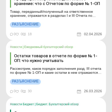
хранение: что с Отчетом по форме № 1-ОП
Товар, переданный/полученный на ответственное
хранение, отражается в разделах I и III Отчета по
форме № 1-ОП. Детальнее см. ниже Больше по теме:
Изучаем новые правила лицензирования производства
РАЗЪЯСНЕНИЕ
и оборота спирта, алкогольных напитков, табака и
горючего Как в Отчете по форме № 1-ОП отражается
0
0
18
02.04.2026
продук...
Новости
|
Ежедневный бухгалтерский обзор
Остатки товаров в отчете по форме № 1-
ОП: что нужно учитывать
Рассмотрим, каков порядок заполнения разд. III отчета
по форме № 1-ОП и какие остатки в нем отражаются.
Больше по теме: 5 ошибок контролирующего органа и
1 ошибка налогоплательщика в обзоре практики
РАЗЪЯСНЕНИЕ
Верховного Суда за январь 2026 года Каков порядок
заполнения разд. III «Залишки товарів на кін...
0
0
30
26.03.2026
Новости Бюджет
|
Бюджет. Бухгалтерский обзор