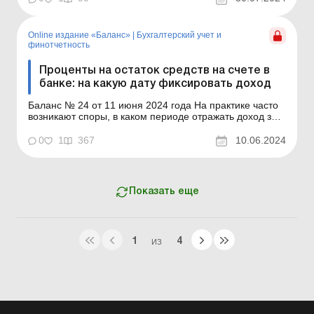
отнесению производственных остатков к побочным
продуктам ...
Online издание «Баланс»
|
Бухгалтерский учет и
финотчетность
Проценты на остаток средств на счете в
банке: на какую дату фиксировать доход
Баланс № 24 от 11 июня 2024 года На практике часто
возникают споры, в каком периоде отражать доход за
процентами - в периоде, за который они начислены,
или в периоде фактического получения процентов на
0
1
367
10.06.2024
счет? Особенно, если это различные отчетные
периоды. Ведь неправильное определение периода
может ...
Показать еще
1
4
ИЗ