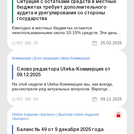
Ситуация с остатками средств в местных
бюджетах требует дополнительного
аудита и урегулирования со стороны
государства
Ежегодно в местных бюджетах остаются
неиспользованными около 10-15% средств. Эти деньги
могли бы пойти на финансирование социальных
программ или на Вооруженные силы Украины, однако
0
0
28
25.03.2026
их просто придерживают в бюджетах. Эта ситуация
нуждается в дополнительном аудите и урегулировании
со стороны государст...
Коммерция
|
Блог редакции Uteka-Коммерция
Слово редактора Uteka-Коммерция от
09.12.2025
На этой неделе в Uteka-Коммерция мы, как всегда,
рассмотрели ряд актуальных вопросов. Вкратце
ознакомлю вас с темами публикаций. Уважаемые
коллеги! Вкратце ознакомлю вас с темами статей,
0
0
94
09.12.2025
опубликованных на этой неделе в Uteka-Коммерция.
Информация о транспортных средствах:
информируем ТЦК до 20 дек...
Online издание «Баланс»
|
Выпуски online издания
«Баланс»
Баланс № 49 от 9 декабря 2025 года