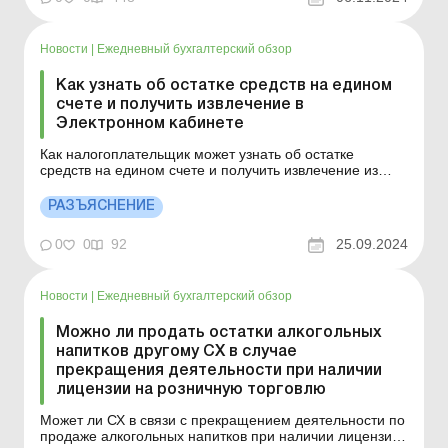
Налогового кодекса&nb...
Новости
|
Ежедневный бухгалтерский обзор
Как узнать об остатке средств на едином
счете и получить извлечение в
Электронном кабинете
Как налогоплательщик может узнать об остатке
средств на едином счете и получить извлечение из
информационно-коммуникационной системы ГНС о
состоянии расчетов плательщика с бюджетом и уплаты
РАЗЪЯСНЕНИЕ
единого взноса через Электронный кабинет?
Постановлением КМУ от 29.04.2020 № 321 утвержден
0
0
92
25.09.2024
Порядок функционир...
Новости
|
Ежедневный бухгалтерский обзор
Можно ли продать остатки алкогольных
напитков другому СХ в случае
прекращения деятельности при наличии
лицензии на розничную торговлю
Может ли СХ в связи с прекращением деятельности по
продаже алкогольных напитков при наличии лицензии