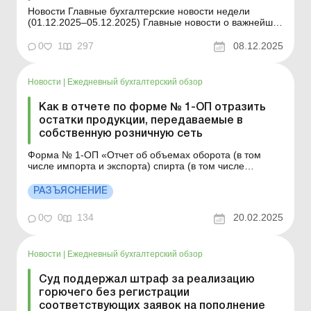
Новости Главные бухгалтерские новости недели
(01.12.2025–05.12.2025) Главные новости о важнейших
изменениях в законодательстве – обновляется
ежедневно Содержание номера Юридические
0
1
297
08.12.2025
консультации Читать Сведения о транспортных
средствах: информируем ТЦК до 20 декабря ...
Новости
|
Ежедневный бухгалтерский обзор
Как в отчете по форме № 1-ОП отразить
остатки продукции, передаваемые в
собственную розничную сеть
Форма № 1-ОП «Отчет об объемах оборота (в том
числе импорта и экспорта) спирта (в том числе
биоэтанола), спиртовых дистиллятов, алкогольных
напитков, табачных изделий, жидкостей, используемых
РАЗЪЯСНЕНИЕ
в электронных сигаретах» и Порядок заполнения
формы № 1-ОП «Отчет об объемах оборота (в то...
0
0
134
20.02.2025
Новости
|
Ежедневный бухгалтерский обзор
Суд поддержал штраф за реализацию
горючего без регистрации
соответствующих заявок на пополнение