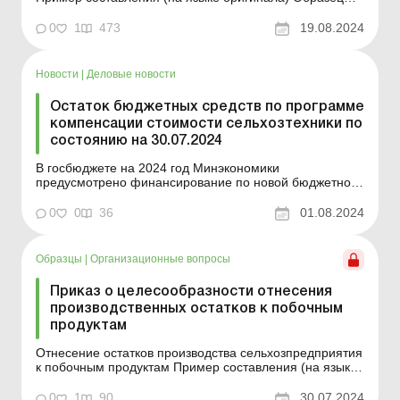
для загрузки См. также: Приказ об установлении
лимита кассы Порядок расчета лимита кассы ...
0
1
473
19.08.2024
Новости
|
Деловые новости
Остаток бюджетных средств по программе
компенсации стоимости сельхозтехники по
состоянию на 30.07.2024
В госбюджете на 2024 год Минэкономики
предусмотрено финансирование по новой бюджетной
программе КПКРК 1201310 «Частичное возмещение
стоимости сельскохозяйственной техники и
0
0
36
01.08.2024
оборудования отечественного производства»,
использование средств по которой будет проходить в
соответствии с требов...
Образцы
|
Организационные вопросы
Приказ о целесообразности отнесения
производственных остатков к побочным
продуктам
Отнесение остатков производства сельхозпредприятия
к побочным продуктам Пример составления (на языке
оригинала) Образец для загрузки См. также: План
организационно-технических мероприятий по
0
1
90
30.07.2024