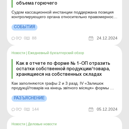
объема горючего
Судом кассационной инстанции поддержана позиция
контролирующего органа относительно правомерности
принятых налоговых уведомлений-решений, которыми
истцу увеличена сумма денежного обязательства и
СОБЫТИЯ
применены штрафные (финансовые) санкции по
платежу «горючее». Проверкой обоснованно
0
0
88
24.12.2024
установл...
Новости
|
Ежедневный бухгалтерский обзор
Как в отчете по форме № 1-ОП отразить
остатки собственной продукции/товара,
хранящиеся на собственных складах
Как заполняются графы 2 и 3 разд. IV «Залишок
продукції/товарів на кінець звітного місяця» формы №
1-ОП касательно остатков собственной продукции/
товара, хранящихся на собственных складах? Форма
РАЗЪЯСНЕНИЕ
№ 1-ОП «Отчет об объемах оборота (в том числе
импорта и экспорта) спирта (в том числе ...
0
0
144
05.12.2024
Новости
|
Деловые новости