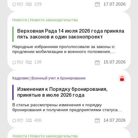
заявлений. Больше по теме: Изменения по воинскому
0
0
229
17.07.2026
учету и отсрочке от призыва Отсро...
Новости
|
Новости законодательства
Верховная Рада 14 июля 2026 года приняла
пять законов и один законопроект
Народные избранники проголосовали за законы о:
продлении мобилизации и военного положения,
контрактной военной службе, свободной торговле с
Турцией и государственных наградах. Больше по теме:
0
0
138
15.07.2026
Изменения в бронировании работников, принятые в
июне 2026 года Какими будут последствия
превышения лимита ...
Кадровик
|
Военный учет и бронирование
Изменения к Порядку бронирования,
принятые в июле 2026 года
В статье рассмотрены изменения к порядку
бронирования и получения предприятиями статуса
критически важных. Еще недавно мы рассматривали
изменения к Порядку бронирования, внесенные
0
1
406
14.07.2026
постановлением КМУ от 01.07.2026 № 862, а
правительство опять откорректировало эти документы.
Рассмотрим очередные новац...
Новости
|
Новости законодательства