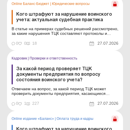
Online Баланс-Бюджет
|
Юридические вопросы
Кого штрафуют за нарушение воинского
учета: актуальная судебная практика
В статье на примерах судебных решений рассмотрено,
за какие нарушения ТЦК составляют протоколы и
имеют ли они право налагать штраф на лицо,
ответственное за ведение воинского учета на
0
0
18
27.07.2026
предприятии. Тема статьи: Кого ТЦК могут
оштрафовать за нарушения воинского учета и когда
суды отменяют такие штр...
Кадровик
|
Проверки и ответственность
За какой период проверяет ТЦК
документы предприятия по вопросу
состояния воинского учета?
Отвечаем на вопрос, за какой период ТЦК может
проверить документы предприятия, касающиеся
состояния воинского учета. За какой период ТЦК
может проверять документы по воинскому учету? Как
0
1
227
27.07.2026
узнать, что предприятие включено в план проверок
ТЦК? Какие предприятия ТЦК проверяет ежегодно, а
какие &ndash...
Online издание «Баланс»
|
Оплата труда и кадры
Кого штрафуют за нарушение воинского