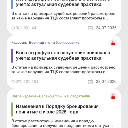
учета: актуальная судебная практика
В статье на примерах судебных решений рассмотрено,
за какие нарушения ТЦК составляют протоколы и
имеют ли они право налагать штраф на лицо,
ответственное за ведение воинского учета на
0
0
44
24.07.2026
предприятии. Тема статьи: Кого ТЦК могут
оштрафовать за нарушения воинского учета и когда
суды отменяют такие штр...
Кадровик
|
Военный учет и бронирование
Кого штрафуют за нарушение воинского
учета: актуальная судебная практика
В статье на примерах судебных решений рассмотрено,
за какие нарушения ТЦК составляют протоколы и
имеют ли они право налагать штраф на лицо,
ответственное за ведение воинского учета на
0
1
191
22.07.2026
предприятии. Тема статьи: Кого ТЦК могут
оштрафовать за нарушения воинского учета и когда
суды отменяют такие штраф...
Online издание «Баланс-Агро»
|
Работодателям
Изменения к Порядку бронирования,
принятые в июле 2026 года
В статье рассмотрены изменения к порядку
бронирования и получения предприятиями статуса