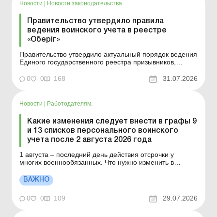
Новости
|
Новости законодательства
Правительство утвердило правила
ведения воинского учета в реестре
«Оберіг»
Правительство утвердило актуальный порядок ведения
Единого государственного реестра призывников,
военнообязанных и резервистов. Больше по теме: Кого
штрафуют за нарушение воинского учета: актуальная
0
0
168
31.07.2026
судебная практика За какой период проверяет ТЦК
документы предприятия по вопросу состояния
воинског...
Новости
|
Работодателям.
Какие изменения следует внести в графы 9
и 13 списков персонального воинского
учета после 2 августа 2026 года
1 августа – последний день действия отсрочки у
многих военнообязанных. Что нужно изменить в
списках персонального воинского учета после 2
августа 2026 года и в какие сроки – узнайте из этого
ВАЖНО
материала. Больше по теме: Заполняем и утверждаем
списки персонального воинского учета Заполнен...
0
0
109
29.07.2026