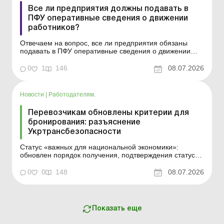
Все ли предприятия должны подавать в
ПФУ оперативные сведения о движении
работников?
Отвечаем на вопрос, все ли предприятия обязаны
подавать в ПФУ оперативные сведения о движении
работников, или только критически важные. Кадровые
вопросы Все ли предприятия обязаны подавать в ПФУ
0
1
146
08.07.2026
оперативные сведения о движении работников
(приеме на работу, переводе, перемещении,
увольнении и т. п.)...
Новости
|
Работодателям.
Перевозчикам обновлены критерии для
бронирования: разъяснение
Укртрансбезопасности
Статус «важных для национальной экономики»:
обновлен порядок получения, подтверждения статуса
и бронирования для предприятий сферы
пассажирских и грузовых перевозок. Больше по теме:
0
0
148
08.07.2026
Изменения в бронировании работников, принятые в
июне 2026 года Какими будут последствия
превышения лимит...
Показать еще