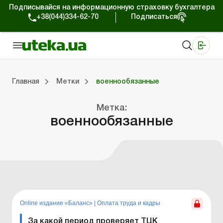
Подписывайся на информационную страховку бухгалтера
+38(044)334-62-70
Подписаться
Медицинские КНП
Online издание «Баланс»
Online издание «Баланс-Агро»
Online библиотека «Баланс»
Портал Баланс-Бюджет
Сервисы Баланс-Бюджет
Мир позитива
Главная
Метки
военнообязанные
Метка:
Портал Баланс-Бюджет
Календарь бухгалтера
Данные для расчетов
Формы и бланки
военнообязанные
Online издание «Баланс»
|
Оплата труда и кадры
За какой период проверяет ТЦК