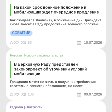
На какой срок военное положение и
мобилизацию ждет очередное продление
Как ожидает Я. Железняк, в ближайшие дни Президент
снова внесет в Раду продолжение военного положения
и всеобщей мобилизации. Больше по теме:
Мобилизация работника: что нужно знать
СОБЫТИЯ
работодателю Мобилизация военнообязанного
специалиста резидента Дія Сіті Проверки субъектов
0
0
53
10.07.2026
хозяйствования кон...
Новости
|
Новости законодательства
В Верховную Раду представлен
законопроект об уточнении условий
мобилизации
Гражданин может не знать о получении требования
касательно воинской обязанности, но несет
ответственность на основании почтовой отметки.
Детальнее см. ниже. Больше по теме: Мобилизация
0
0
136
09.07.2026
работника: что нужно знать работодателю 7 июля 2026
года зарегистрирован законопроект № 15387, который
предлагает ...
Кадровик
|
Отчетность.