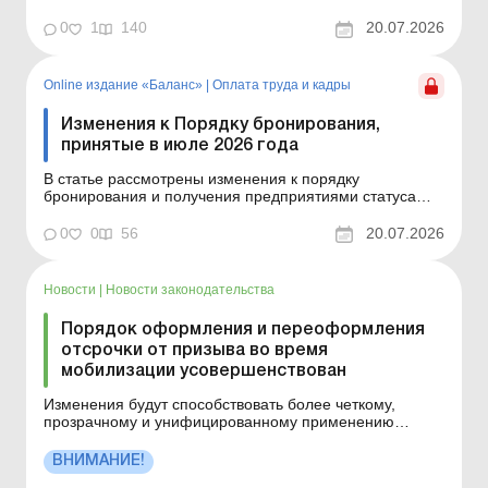
критически важных. Баланс-Агро № 29 от 21 июля 2026
года Еще недавно мы рассматривали изменения к
0
1
140
20.07.2026
Порядку бронирования, внесенные постановлением
КМУ от 01.07.2026 № 862, а правительство опять
откорректировало э...
Online издание «Баланс»
|
Оплата труда и кадры
Изменения к Порядку бронирования,
принятые в июле 2026 года
В статье рассмотрены изменения к порядку
бронирования и получения предприятиями статуса
критически важных. Баланс № 29 от 21 июля 2026 года
Еще недавно мы рассматривали изменения к Порядку
0
0
56
20.07.2026
бронирования, внесенные постановлением КМУ от
01.07.2026 № 862, а правительство опять
откорректировало эти до...
Новости
|
Новости законодательства
Порядок оформления и переоформления
отсрочки от призыва во время
мобилизации усовершенствован
Изменения будут способствовать более четкому,
прозрачному и унифицированному применению
процедуры предоставления и переоформления
отсрочек, а также обеспечат соблюдение прав
ВНИМАНИЕ!
военнообязанных в период рассмотрения их