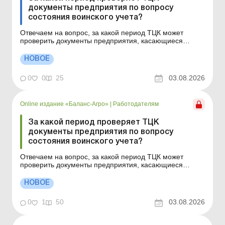
документы предприятия по вопросу
состояния воинского учета?
Отвечаем на вопрос, за какой период ТЦК может
проверить документы предприятия, касающиеся
состояния воинского учета. За какой период ТЦК
может проверять документы по воинскому учету? Как
НОВОЕ
узнать, что предприятие включено в план проверок
ТЦК? Какие предприятия ТЦК проверяет ежегодно, а
0
0
25
03.08.2026
какие &nda...
Online издание «Баланс-Агро»
|
Работодателям
За какой период проверяет ТЦК
документы предприятия по вопросу
состояния воинского учета?
Отвечаем на вопрос, за какой период ТЦК может
проверить документы предприятия, касающиеся
состояния воинского учета. За какой период ТЦК
может проверять документы по воинскому учету? Как
НОВОЕ
узнать, что предприятие включено в план проверок
ТЦК? Какие предприятия ТЦК проверяет ежегодно, а
0
1
50
03.08.2026
какие &nda...