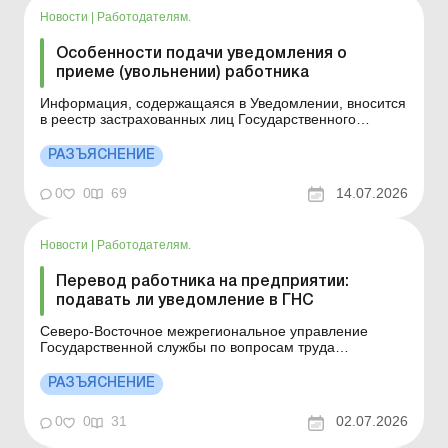
Новости
|
Работодателям.
Особенности подачи уведомления о
приеме (увольнении) работника
Информация, содержащаяся в Уведомлении, вносится
в реестр застрахованных лиц Государственного
реестра общеобязательного государственного
социального страхования. Детальнее см. ниже.
РАЗЪЯСНЕНИЕ
Больше по теме: Уведомление о приеме на работу
подаем с учетом изменений Можно ли исправить
0
0
69
14.07.2026
ошибку в Уведомлении о п...
Новости
|
Работодателям.
Перевод работника на предприятии:
подавать ли уведомление в ГНС
Северо-Восточное межрегиональное управление
Государственной службы по вопросам труда
напоминает работодателям о сроках и особенностях
подачи уведомления о принятии работника на работу.
РАЗЪЯСНЕНИЕ
Больше по теме: Уведомление о приеме на работу
подаем с учетом изменений Можно ли исправить
0
0
31
02.07.2026
ошибку в Уведомлении ...