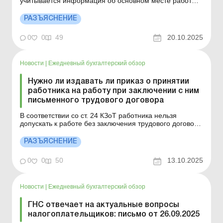
учитывается информация об основном месте работы
застрахованного лица, которое определено по данным
уведомления о принятии работника на работу. Больше
РАЗЪЯСНЕНИЕ
по теме: Временная нетрудоспособность работника-
донора во время дополнительного дня отдыха
0
0
49
20.10.2025
Оплачивае...
Новости
|
Ежедневный бухгалтерский обзор
Нужно ли издавать ли приказ о принятии
работника на работу при заключении с ним
письменного трудового договора
В соответствии со ст. 24 КЗоТ работника нельзя
допускать к работе без заключения трудового договора
и оформления приказа о принятии на работу. Больше
по теме: Прием на работу в порядке перевода с
РАЗЪЯСНЕНИЕ
другого предприятия Обязательно ли при приеме на
работу предоставлять бумажный военно-учетный
0
0
50
13.10.2025
документ...
Новости
|
Ежедневный бухгалтерский обзор
ГНС отвечает на актуальные вопросы
налогоплательщиков: письмо от 26.09.2025