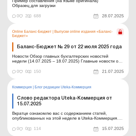
Пример составления (на языке оригинала)
Образец для загрузки
0
2
688
28.07.2025
Online Баланс-Бюджет
|
Выпуски online издания «Баланс-
Бюджет»
Баланс-Бюджет № 29 от 22 июля 2025 года
Новости Обзор главных бухгалтерских новостей
недели (14.07.2025 – 18.07.2025) Главные новости о
важнейших изменениях в законодательстве –
обновляется ежедневно Содержание номера
0
0
150
21.07.2025
Бухгалтерский учет Читать Снова подаем
статотчетность: какова ответственность за ее
неподачу? ...
Коммерция
|
Блог редакции Uteka-Коммерция
Слово редактора Uteka-Коммерция от
15.07.2025
Вкратце ознакомлю вас с содержанием статей,
опубликованных на этой неделе в Uteka-Коммерция.
Уважаемые коллеги! На этой неделе в Uteka-
Коммерция мы, как всегда, рассмотрели ряд
0
0
114
15.07.2025
актуальных вопросов. Рекламные услуги в Интернете