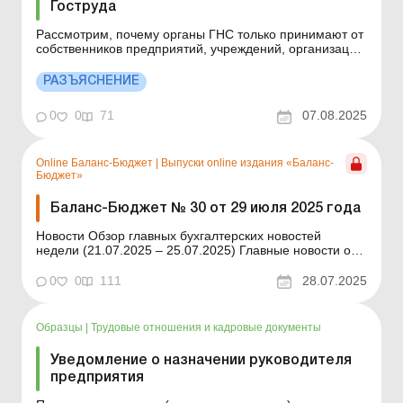
Гоструда
Рассмотрим, почему органы ГНС только принимают от
собственников предприятий, учреждений, организаций
или физических лиц и/или резидентов Дія Сіті
уведомление о приеме работника на работу/
РАЗЪЯСНЕНИЕ
заключении гиг-контракта или прекращении трудового
договора с домашним работником, однако не
0
0
71
07.08.2025
регулируют вопросы т...
Online Баланс-Бюджет
|
Выпуски online издания «Баланс-
Бюджет»
Баланс-Бюджет № 30 от 29 июля 2025 года
Новости Обзор главных бухгалтерских новостей
недели (21.07.2025 – 25.07.2025) Главные новости о
важнейших изменениях в законодательстве –
обновляется ежедневно Содержание номера
0
0
111
28.07.2025
Бухгалтерский учет Читать Списание объектов
государственной собственности: изменения в порядке
...
Образцы
|
Трудовые отношения и кадровые документы
Уведомление о назначении руководителя
предприятия