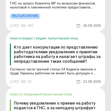
ГНС на запрос Комитета ВР по вопросам финансов,
налоговой и таможенной политики предоставила
ответы относительно применения отдельных норм
налогового законодательства Украины. Больше по
РАЗЪЯСНЕНИЕ
теме: ГНС отвечает на актуальные вопросы
налогоплательщиков: письмо от 18.09.2025 ГНС
0
0
465
30.09.2025
отвечает на актуальны...
Новости Бюджет
|
Бюджет. Бухгалтерский обзор
Кто дает консультации по представлению
работодателями уведомления о принятии
работника на работу и налагает штрафы за
непредставление таких сообщений?
Согласно части третьей статьи 24 Кодекса законов о
труде Украины работник не может быть допущен к
работе без заключения трудового договора,
оформленного приказом или распоряжением
0
0
33
21.08.2025
собственника или уполномоченного им органа, и
уведомления центрального органа исполнительной
власти по вопросам обеспече...
Новости
|
Ежедневный бухгалтерский обзор
Почему уведомление о приеме на работу
подается в ГНС, а за неподачу штрафует