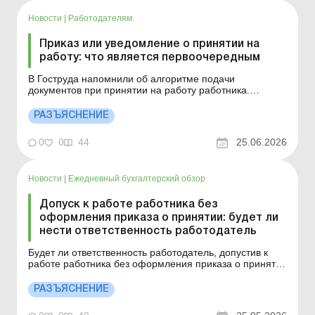
Новости
|
Работодателям.
Приказ или уведомление о принятии на
работу: что является первоочередным
В Гоструда напомнили об алгоритме подачи
документов при принятии на работу работника.
Больше по теме: Уведомление о приеме на работу
подаем с учетом изменений Можно ли исправить
РАЗЪЯСНЕНИЕ
ошибку в Уведомлении о приеме на работу через
длительное время? В соответствии с требованиями
0
0
44
25.06.2026
постановления КМУ от 17.06...
Новости
|
Ежедневный бухгалтерский обзор
Допуск к работе работника без
оформления приказа о принятии: будет ли
нести ответственность работодатель
Будет ли ответственность работодатель, допустив к
работе работника без оформления приказа о принятии
на работу? Больше по теме: Можно ли исправить
ошибку в Уведомлении о приеме на работу через
РАЗЪЯСНЕНИЕ
длительное время? Прием и увольнение работников,
нарушивших правила воинского учета В соответствии