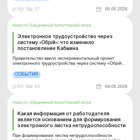
Детали см. ниже. Больше по теме: Стажер или ученик:
в чем различие и как правильно назвать Для
0
0
27
05.05.2026
прохождения пр...
Новости
|
Ежедневный бухгалтерский обзор
Электронное трудоустройство через
систему «Обрій»: что изменило
постановление Кабмина
Правительство ввело экспериментальный проект
электронного трудоустройства через систему «Обрій»,
который позволит оформлять трудовые отношения
онлайн, использовать электронные кадровые
СОБЫТИЯ
документы и автоматизировать уведомления о
приеме работника. Больше по теме: Можно ли принять
0
0
53
04.05.2026
на ...
Новости
|
Ежедневный бухгалтерский обзор
Какая информация от работодателя
является основанием для формирования
электронного листка нетрудоспособности
При формировании листка нетрудоспособности