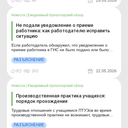
0
0
48
25.05.2026
...
Новости
|
Ежедневный бухгалтерский обзор
Не подали уведомление о приеме
работника: как работодателю исправить
ситуацию
Если работодатель обнаружил, что уведомление о
приеме работника в ГНС не было подано или было
подано с ошибками, проблему следует устранить как
можно быстрее. Специалисты напоминают, какие
РАЗЪЯСНЕНИЕ
действия помогут снизить риски штрафов и трудовых
споров. Больше по теме: Уведомление о приеме на
0
0
262
22.05.2026
работу...
Новости
|
Ежедневный бухгалтерский обзор
Производственная практика учащихся:
порядок прохождения
Трудовые отношения с учащимися ПТУЗов во время
производственной практики не возникают, трудовые
договоры не заключаются, уведомление о принятии
работника на работу в органы ГНС не подается.
РАЗЪЯСНЕНИЕ