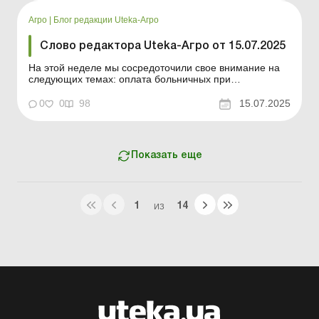
от нерезидента: когда возникает обязанность платить
НДС? Как известно, ...
Агро
|
Блог редакции Uteka-Агро
Слово редактора Uteka-Агро от 15.07.2025
На этой неделе мы сосредоточили свое внимание на
следующих темах: оплата больничных при
увольнении; особенности наследования права аренды
земли; обновленные требования к подтверждению
0
0
98
15.07.2025
инвалидности для льготной ставки ЕСВ; изменения в
отчетности относительно доходов нерезидентов.
Уважаемые читатели! ...
Показать еще
1
14
ИЗ