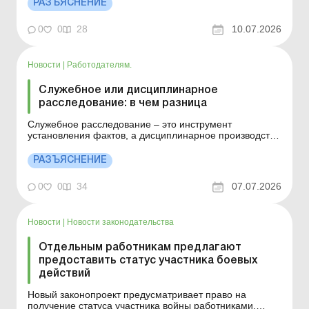
РАЗЪЯСНЕНИЕ
выполняющему работы с повышенной опасностью?
Прохождение работником медосмотра (ВВК) во время
0
0
28
10.07.2026
ежегодного отпуск...
Новости
|
Работодателям.
Служебное или дисциплинарное
расследование: в чем разница
Служебное расследование – это инструмент
установления фактов, а дисциплинарное производство
– процедура решения вопроса об ответственности. Их
не следует отождествлять, ведь именно правильное
РАЗЪЯСНЕНИЕ
разграничение этих понятий обеспечивает законность
управленческих решений и защиту прав работник...
0
0
34
07.07.2026
Новости
|
Новости законодательства
Отдельным работникам предлагают
предоставить статус участника боевых
действий
Новый законопроект предусматривает право на
получение статуса участника войны работниками,