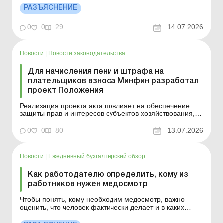
оплачиваемый отпуск не предусмотрено. Детали см.
РАЗЪЯСНЕНИЕ
ниже. Больше по теме: Льготы и компенсации для
работников – «чернобыльцев» Как работодателю
0
0
29
14.07.2026
полу...
Новости
|
Новости законодательства
Для начисления пени и штрафа на
плательщиков взноса Минфин разработал
проект Положения
Реализация проекта акта повлияет на обеспечение
защиты прав и интересов субъектов хозяйствования,
граждан и государства. Больше по теме: Взносы в
поддержку трудоустройства лиц с инвалидностью:
0
0
80
13.07.2026
действует ли разница по налогу на прибыль Взнос в
поддержку трудоустройства лиц с инвалидностью: как
отчи...
Новости
|
Ежедневный бухгалтерский обзор
Как работодателю определить, кому из
работников нужен медосмотр
Чтобы понять, кому необходим медосмотр, важно
оценить, что человек фактически делает и в каких
условиях работает. Детальнее см. ниже. Больше по
теме: Проходить ли медосмотр совместителю,