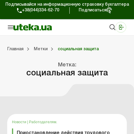
Подписывайся на информационную страховку бухгалтера
+38(044)334-62-70
Подписаться
Медицинские КНП
Online издание «Баланс»
Online издание «Баланс-Агро»
Online библиотека «Баланс»
Портал Баланс-Бюджет
Сервисы Баланс-Бюджет
Мир позитива
Главная
Метки
социальная защита
Метка:
Портал Баланс-Бюджет
Календарь бухгалтера
Данные для расчетов
Формы и бланки
социальная защита
Новости
|
Работодателям.
Приостановление действия трудового