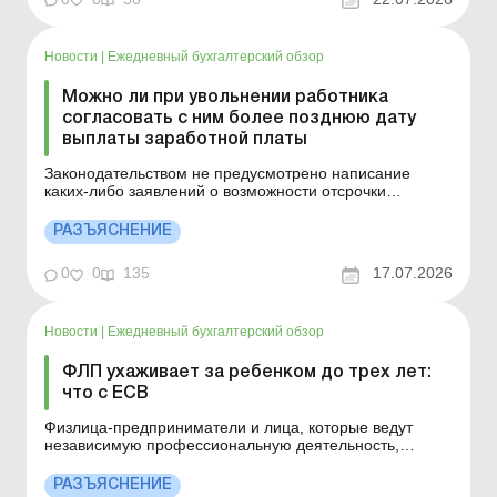
страхование (далее &n...
Новости
|
Ежедневный бухгалтерский обзор
Можно ли при увольнении работника
согласовать с ним более позднюю дату
выплаты заработной платы
Законодательством не предусмотрено написание
каких-либо заявлений о возможности отсрочки
выплаты заработной платы. Больше по теме:
Оплачивать ли дни временной нетрудоспособности
РАЗЪЯСНЕНИЕ
уволившегося работника? Можно ли и как уволить по
инициативе работодателя работника, находящегося на
0
0
135
17.07.2026
больничном, во врем...
Новости
|
Ежедневный бухгалтерский обзор
ФЛП ухаживает за ребенком до трех лет:
что с ЕСВ
Физлица-предприниматели и лица, которые ведут
независимую профессиональную деятельность,
осуществляющие уход за ребенком до достижения им
трехлетнего возраста и продолжающие получать
РАЗЪЯСНЕНИЕ