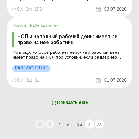
которые в период военного положения
непосредственно находились и выполняли свои
0
0
153
03.07.2026
обязанности, задачи и полномочия на предприятиях и
т. п., осуществлявших свою деятельность на
территориях активных боевых де...
Новости
|
Работодателям.
НСЛ и неполный рабочий день: имеет ли
право на нее работник
Физлицо, которое работает неполный рабочий день,
имеет право на НСЛ при условии, если размер его
заработной платы не превышает предельный размер
для получения НСЛ. Больше по теме: Налоговая
РАЗЪЯСНЕНИЕ
социальная льгота (НСЛ) на детей в 2026 году В
соответствии с п. 169.1 Налогового кодекса Украины
0
0
31
01.07.2026
плательщик ...
Показать еще
1
36
ИЗ