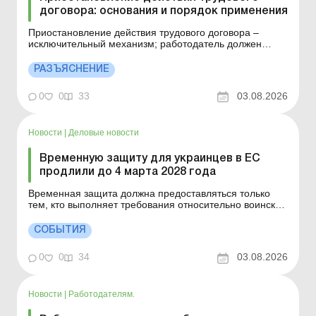
договора: основания и порядок применения
Приостановление действия трудового договора –
исключительный механизм; работодатель должен
доказать абсолютную невозможность предоставить
работу; работник также должен быть объективно
РАЗЪЯСНЕНИЕ
лишен возможности выполнять работу; если эти
условия не доказаны – работодатель рискует не только
0
0
33
03.08.2026
проигр...
Новости
|
Деловые новости
Временную защиту для украинцев в ЕС
продлили до 4 марта 2028 года
Временная защита должна предоставляться только
тем, кто выполняет требования относительно воинской
обязанности в Украине. Это положение не будет
распространяться на украинцев, уже пользующихся
СОБЫТИЯ
временной защитой в странах Европейского Союза.
Больше по теме: Как назначить нового директора
0
0
34
03.08.2026
предприятия...
Новости
|
Работодателям.