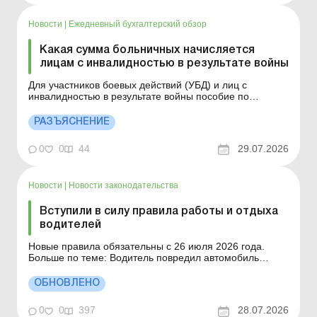
Новости
|
Ежедневный бухгалтерский обзор
Какая сумма больничных начисляется
лицам с инвалидностью в результате войны
Для участников боевых действий (УБД) и лиц с
инвалидностью в результате войны пособие по
временной нетрудоспособности (больничные)
выплачивается в размере 100 % средней заработной
РАЗЪЯСНЕНИЕ
платы. Больше по теме: Как отмечать в табеле
временную нетрудоспособность работника, если
0
0
44
29.07.2026
больничный оплачивается позже...
Новости
|
Новости законодательства
Вступили в силу правила работы и отдыха
водителей
Новые правила обязательны с 26 июля 2026 года.
Больше по теме: Водитель повредил автомобиль
редприятия из-за сугробов на дороге: как возместить
расходы на ремонт? Водитель предприятия сбежал во
ОБНОВЛЕНО
время загранкомандировки: как его уволить? Какие
документы должен иметь водитель для приема на ра...
0
0
397
28.07.2026