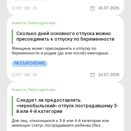
пособие при рождении ребенка, освобождаются от
обязанности уплаты за себя ЕСВ до завершения
0
0
36
16.07.2026
выплаты такого пособия. Б...
Новости
|
Работодателям.
Сколько дней основного отпуска можно
присоединить к отпуску по беременности
Женщина может присоединить к отпуску по
беременности и родам (до или после) ежегодные
основной и дополнительный отпуска полной
продолжительности независимо от периода работы на
РАЗЪЯСНЕНИЕ
этом предприятии в текущем рабочем году. При этом
работодатель обязан предоставить ежегодные отпуска
0
0
28
14.07.2026
в срок, о котором...
Новости
|
Работодателям.
Следует ли предоставлять
«чернобыльский» отпуск пострадавшему 3-
й или 4-й категории
Для лиц, относящихся к 3-й или 4-й категории или
имеющих статус пострадавшего ребенка (без
инвалидности), право на дополнительный