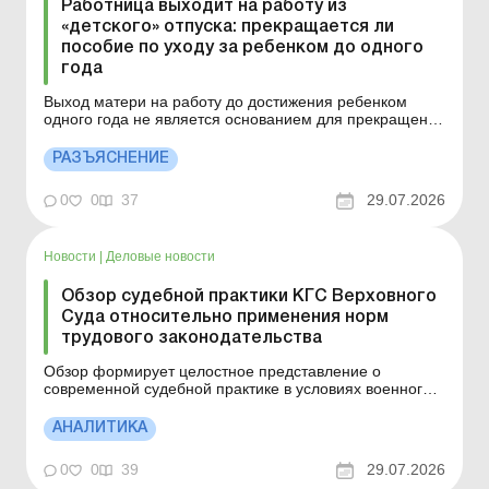
Работница выходит на работу из
«детского» отпуска: прекращается ли
пособие по уходу за ребенком до одного
года
Выход матери на работу до достижения ребенком
одного года не является основанием для прекращения
выплаты пособия. Больше по теме: Выплачивать ли
работнице компенсацию за дополнительный отпуск на
РАЗЪЯСНЕНИЕ
детей за те годы, когда она не работала?
Дополнительный социальный отпуск отцу двух детей от
0
0
37
29.07.2026
разных мат...
Новости
|
Деловые новости
Обзор судебной практики КГС Верховного
Суда относительно применения норм
трудового законодательства
Обзор формирует целостное представление о
современной судебной практике в условиях военного
положения и служит ориентиром для обеспечения
одинакового, последовательного правоприменения в
АНАЛИТИКА
трудовых спорах. Больше по теме: Приостановление
действия трудового договора: что изменится с
0
0
39
29.07.2026
14.03.2026? Может...