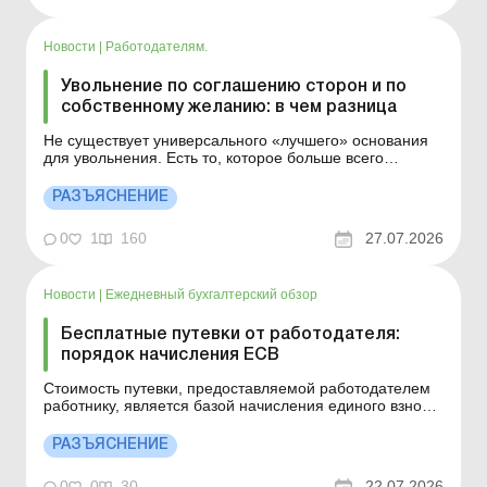
Новости
|
Работодателям.
Увольнение по соглашению сторон и по
собственному желанию: в чем разница
Не существует универсального «лучшего» основания
для увольнения. Есть то, которое больше всего
соответствует конкретной ситуации и защищает
интересы работника. Детали см. ниже. Больше по
РАЗЪЯСНЕНИЕ
теме: Прием и увольнение работников, нарушивших
правила воинского учета Увольнение работника,
0
1
160
27.07.2026
котор...
Новости
|
Ежедневный бухгалтерский обзор
Бесплатные путевки от работодателя:
порядок начисления ЕСВ
Стоимость путевки, предоставляемой работодателем
работнику, является базой начисления единого взноса.
Детальнее см. ниже. Больше по теме: Путевки
работникам на лечение и отдых: как оформить и
РАЗЪЯСНЕНИЕ
учесть Базой начисления единого взноса на
общеобязательное государственное социальное
0
0
30
22.07.2026