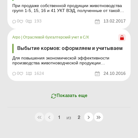
При продаже собственной продукции животноводства
групп 1-5, 15, 16 и 41 УКТ ВЭД, полученные от такой
продажи доходы не являются налогооблагаемым
доходом, если их сумма совокупно за год не
0
0
193
13.02.2017
превышает 50 размеров минимальной заработной
платы, установленной на 1 января отчетного
(налогового) года. в 201...
Агро
|
Отраслевой бухгалтерский учет в С/Х
Выбытие кормов: оформляем и учитываем
Для повышения экономической эффективности
производства животноводческой продукции
предприятия осуществляют постоянный контроль за
полным и бесперебойным обеспечением скота
0
1
1624
24.10.2016
кормами и соблюдением разработанных рационов
кормления сельскохозяйственных животных.
Рациональная организация документооборота ...
Показать еще
1
2
ИЗ