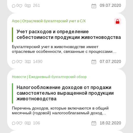
Бухгалтерский учет в животноводстве имеет
отраслевые особенности, связанные с процессами
0
0
261
09.07.2020
качественных и количественных изменений
биологических активов (далее – БА). При этом
построение аналитическ...
Агро
|
Отраслевой бухгалтерский учет в С/Х
Учет расходов и определение
себестоимости продукции животноводства
Бухгалтерский учет в животноводстве имеет
отраслевые особенности, связанные с процессами
качественных и количественных изменений
биологических активов (далее – БА). При этом
0
3
1490
07.07.2020
построение аналитического учета расходов
производства и наладка системы калькулирования
зависят от профессионального суж...
Новости
|
Ежедневный бухгалтерский обзор
Налогообложение доходов от продажи
самостоятельно выращенной продукции
животноводства
Перечень доходов, которые включаются в общий
месячный (годовой) налогооблагаемый доход
плательщика налога, определен п. 164.2 ст. 164 НКУ.
Не включаются в расчет общего месячного (годового)
0
0
106
18.02.2020
налогооблагаемого дохода физического лица (не
подлежат налогообложению) доходы, полученные от