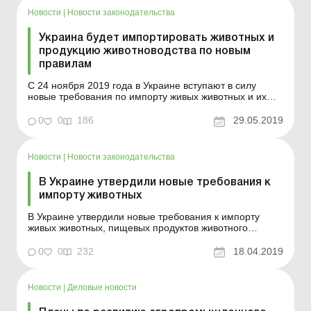
продажи собствен...
Новости
|
Новости законодательства
Украина будет импортировать животных и
продукцию животноводства по новым
правилам
С 24 ноября 2019 года в Украине вступают в силу
новые требования по импорту живых животных и их
репродуктивного материала, пищевых продуктов
животного происхождения, кормов, сена, соломы, а
0
0
186
29.05.2019
также побочных продуктов животного происхождения и
продуктов их обработки, переработки.
Соответствующий приказ...
Новости
|
Новости законодательства
В Украине утвердили новые требования к
импорту животных
В Украине утвердили новые требования к импорту
живых животных, пищевых продуктов животного
происхождения, а также кормов, сена, соломы и
побочных продуктов животного происхождения. Приказ
0
0
232
18.04.2019
«Об утверждении Требований по ввозу (пересылке) на
таможенную территорию Украины живых животных и
их репр...
Новости
|
Деловые новости