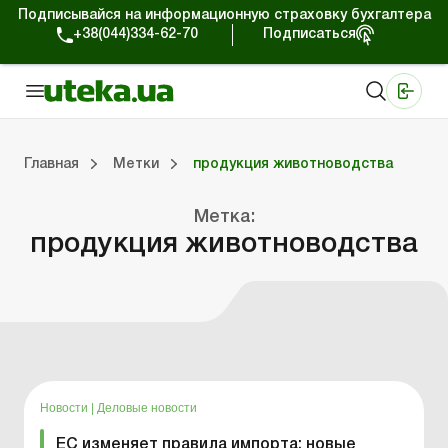
Подписывайся на информационную страховку бухгалтера
+38(044)334-62-70
Подписаться
Медицинские КНП
Online издание «Баланс»
Online издание «Баланс-Агро»
Online библиотека «Баланс»
Портал Баланс-Бюджет
Сервисы Баланс-Бюджет
Мир позитива
Главная
Метки
продукция животноводства
Метка:
Портал Баланс-Бюджет
Календарь бухгалтера
Данные для расчетов
Формы и бланки
продукция животноводства
Новости
|
Деловые новости
ЕС изменяет правила импорта: новые