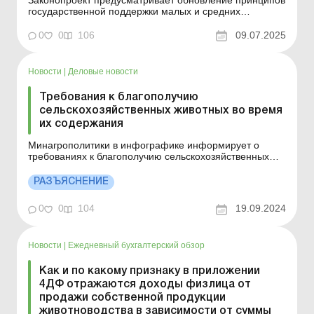
Законопроект предусматривает обновление принципов
государственной поддержки малых и средних
производителей сельскохозяйственной продукции и
направлен на создание благоприятной и конкурентной
0
0
106
09.07.2025
среды для реализации продукции, особенно
органической и ремесленной. 7 июля 2025 года
Комитет по вопросам агр...
Новости
|
Деловые новости
Требования к благополучию
сельскохозяйственных животных во время
их содержания
Минагрополитики в инфографике информирует о
требованиях к благополучию сельскохозяйственных
животных во время их содержания. Минагрополитики
Присоединяйтесь к Uteka в Telegramm ...
РАЗЪЯСНЕНИЕ
0
0
104
19.09.2024
Новости
|
Ежедневный бухгалтерский обзор
Как и по какому признаку в приложении
4ДФ отражаются доходы физлица от
продажи собственной продукции
животноводства в зависимости от суммы