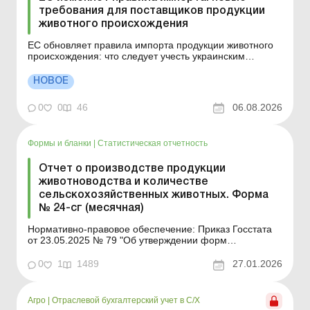
требования для поставщиков продукции
животного происхождения
ЕС обновляет правила импорта продукции животного
происхождения: что следует учесть украинским
экспортерам. Больше по теме: Ответственность за
нарушение законодательства в сфере производства,
НОВОЕ
оборота и маркировки органической продукции
Санитарная экспертиза: получаем заключение
0
0
46
06.08.2026
Европейский Союз обн...
Формы и бланки
|
Статистическая отчетность
Отчет о производстве продукции
животноводства и количестве
сельскохозяйственных животных. Форма
№ 24-сг (месячная)
Нормативно-правовое обеспечение: Приказ Госстата
от 23.05.2025 № 79 "Об утверждении форм
государственного статистического наблюдения по
производству продукции животноводства, количеству
0
1
1489
27.01.2026
сельскохозяйственных животных и обеспеченности их
кормами» Аналитика: Учет расходов и определение
себ...
Агро
|
Отраслевой бухгалтерский учет в С/Х