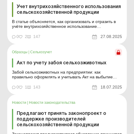
Учет внутрихозяйственного использования
сельскохозяйственной продукции
В статье объясняется, как организовать и отразить в
учёте внутрихозяйственное использование
сельскохозяйственной продукции. Сельское хозяйство
– это не только выращивание продукции для продажи.
0
2
147
27.08.2025
Значительная часть полученного урожая остается на
предприятии, становясь сырьем для следующего
цикла...
Образцы
|
Сельхозучет
Акт по учету забоя сельхозживотных
Забой сельхозживотных на предприятии: как
правильно оформлять и учитывать Акт на выбытие
текущих биологических активов животноводства (убой,
прирезка и падеж). Форма № ПБАСГ-6 Пример
0
1
143
18.07.2025
составления (на языке оригинала) Образец для
загрузки ...
Новости
|
Новости законодательства
Предлагают принять законопроект о
поддержке производителей
сельскохозяйственной продукции