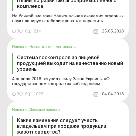
Планы по развитию агропромышленного
комплекса
На ближайшие годы Национальная академия аграрных
наук планирует стабилизировать и нарастить
производство продукции животноводства. Проблему
должна решить Стратегия развития
0
0
214
25.05.2018
сельскохозяйственного производства в Украине на
период до 2025 г. Она предусматривает повышение
продуктивности животных, в час...
Новости
|
Новости законодательства
Система госконтроля за пищевой
продукцией выходит на качественно новый
уровень
4 апреля 2018 вступил в силу Закон Украины «О
государственном контроле за соблюдением
законодательства о пищевых продуктах, кормах,
побочных продуктах животного происхождения,
0
0
1023
04.04.2018
здоровья и благополучия животных» (№2042). Закон
был принят Верховной Радой Украины еще 18 мая
2017 года, но осн...
Новости
|
Деловые новости
Какие изменения следует учесть
владельцам при продаже продукции
животноводства?