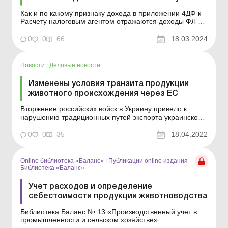
Как и по какому признаку дохода в приложении 4ДФ к
Расчету налоговым агентом отражаются доходы ФЛ от
продажи собственной продукции животноводства групп
1–5, 15, 16 и 41 УКТВЭД, в частности, если доход от
0
0
66
18.03.2024
разовых продаж такой продукции превышает размер,
установленный пп. 165.1.24 НК? Нал...
Новости
|
Деловые новости
Изменены условия транзита продукции
животного происхождения через ЕС
Вторжение российских войск в Украину привело к
нарушению традиционных путей экспорта украинской
продукции, в частности, с использованием морского и
авиационного транспорта. По результатам
0
0
35
18.04.2022
переговоров Госпотребслужбы с компетентными
органами стран-членов ЕС и Европейской Комиссией
произошли определе...
Online библиотека «Баланс»
|
Публикации online издания
Библиотека «Баланс»
Учет расходов и определение
себестоимости продукции животноводства
Библиотека Баланс № 13 «Производственный учет в
промышленности и сельском хозяйстве»