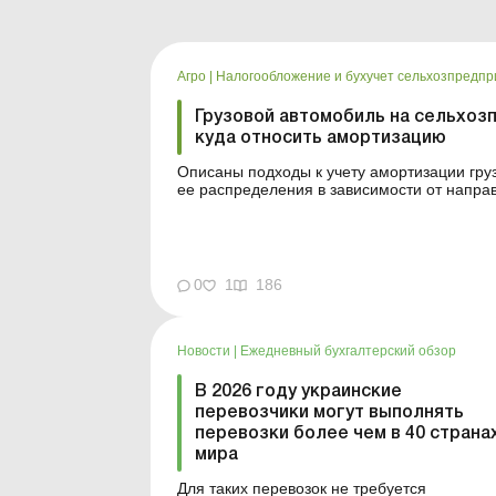
Агро
|
Налогообложение и бухучет сельхозпредпр
Грузовой автомобиль на сельхоз
куда относить амортизацию
Описаны подходы к учету амортизации гр
ее распределения в зависимости от напра
автомобилей часто используется одноврем
доставки готовой продукции покупа...
0
1
186
Новости
|
Ежедневный бухгалтерский обзор
В 2026 году украинские
перевозчики могут выполнять
перевозки более чем в 40 страна
мира
Для таких перевозок не требуется