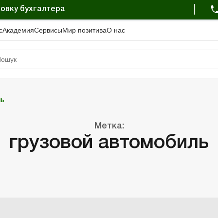
овку бухгалтера
с
Академия
Сервисы
Мир позитива
О нас
ль
Метка:
грузовой автомобиль