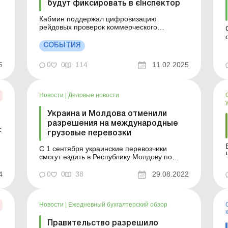
будут фиксировать в єІнспектор
Кабмин поддержал цифровизацию
рейдовых проверок коммерческого
транспорта – грузовиков и автобусов.
Соответствующие проверки выполняются
СОБЫТИЯ
инспекторами Государственной службы по
безопасности на транспорте. Речь идет о
5
0
0
114
11.02.2025
запуске проекта єІнспектор. Содержание
проекта состоит в цифро...
е
Новости
|
Деловые новости
Украина и Молдова отменили
разрешения на международные
:
грузовые перевозки
С 1 сентября украинские перевозчики
Ч
смогут ездить в Республику Молдову по
новым упрощенным правилам. Команда
Министерства инфраструктуры
4
0
0
38
29.08.2022
договорилась об этом с коллегами из
Кишинева в канун Дня Независимости
т
Молдовы, который отмечается, 27 августа.
Новости
|
Ежедневный бухгалтерский обзор
После подписания «транспортного безвиз...
Правительство разрешило