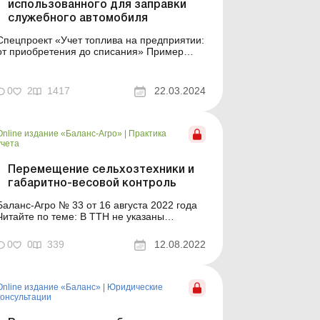
использованного для заправки
служебного автомобиля
Спецпроект «Учет топлива на предприятии:
от приобретения до списания» Пример
составления (на языке оригинала)
Образец для загрузки См. также: Путевой
лист
0
2
1417
22.03.2024
Online издание «Баланс-Агро»
|
Практика
учета
Перемещение сельхозтехники и
габаритно-весовой контроль
Баланс-Агро № 33 от 16 августа 2022 года
итайте по теме: В ТТН не указаны
габариты ТС: можно ли лишиться
налогового кредита и расходов? Новые
0
0
339
12.08.2022
требования к ТТН: что изменилось
Реквизиты ТТН: как выполнить новые
ребования закона? Ответственность за
нарушение габаритно-весовых параметров
Online издание «Баланс»
|
Юридические
Габа...
консультации