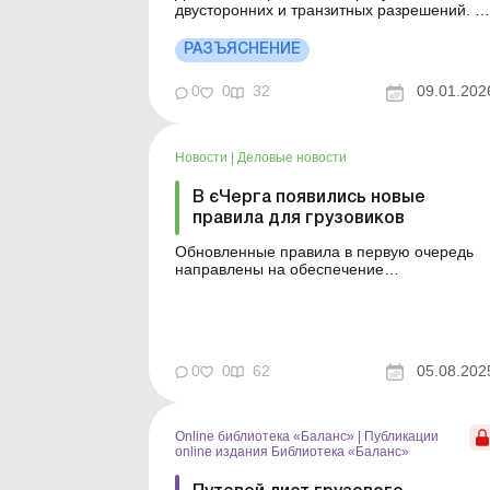
двусторонних и транзитных разрешений. С
некоторыми странами либерализация
также покрывает возможность перевозок в
РАЗЪЯСНЕНИЕ
третьи страны. Больше по теме:
Грузоперевозки по Украине и за границу
0
0
32
09.01.202
Министерство развития общин и
территорий последовательно внедряет
политику л...
Новости
|
Деловые новости
В єЧерга появились новые
правила для грузовиков
Обновленные правила в первую очередь
направлены на обеспечение
прогнозируемости времени ожидания в
онлайн-очереди и учета перевозки
приоритетных товаров. Больше по теме:
Путевой лист грузового автомобиля
(произвольной формы) Вес (масса) груза и
0
0
62
05.08.202
транспортного средства в ТТН: как
указывать? Речь иде...
Online библиотека «Баланс»
|
Публикации
online издания Библиотека «Баланс»