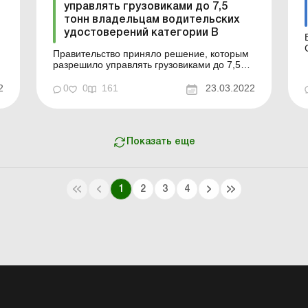
управлять грузовиками до 7,5
тонн владельцам водительских
удостоверений категории В
Правительство приняло решение, которым
разрешило управлять грузовиками до 7,5
тонн владельцам водительских
удостоверений категории В. Кабмин своим
2
0
0
161
23.03.2022
постановлением от 22 марта 2022 г. № 348
внес изменения в предыдущее
постановление КМУ от 3 марта 2022 г. №
184 «Некоторые вопросы допуска водител...
Показать еще
1
2
3
4