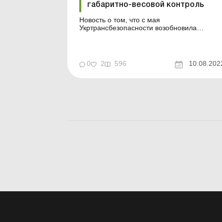
габаритно-весовой контроль
Новость о том, что с мая
Укртрансбезопасности возобновила
контроль за соблюдением габаритно-
весовых норм, и об истечении периода
тестового режима работы WIM-комплексов
взволновала
0
2
596
10.08.202
сельхозтоваропроизводителей. Ведь
полевые работы и сбор урожая требуют
постоянного и в любую пору времени
движения сельх...