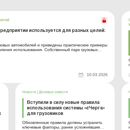
иятий
предприятии используется для разных целей:
узовых автомобилей и приведены практические примеры
вления использования. Собственный парк грузовых
енно для различных задач: перевозки урожая с поля,
10.03.2026
Новости
|
Деловые новости
Вступили в силу новые правила
использования системы «єЧерга»
х
для грузовиков
Обновленные правила должны устранить
ключевые факторы, ранее усложнявшие