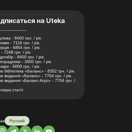
дписаться на Uteka
тема - 8400 грн. / рік.
овик - 7116 грн. / рік.
рція - 6864 грн. / рік.
- 7248 грн. / рік.
розбір - 8400 грн. / рік.
порадники - 3600 грн. / рік.
нари - 6000 грн. / рік.
ne бібліотека «Баланс» - 8352 грн. / рік.
ne видання «Баланс» - 7704 грн. / рік.
ne видання «Баланс-Агро» - 7704 грн. /
лярні статті
ька
Русский