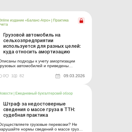
Online издание «Баланс-Агро»
|
Практика
учета
Грузовой автомобиль на
сельхозпредприятии
используется для разных целей:
куда относить амортизацию
Описаны подходы к учету амортизации
грузовых автомобилей и приведены
практические примеры ее распределения в
зависимости от направления
0
1
82
09.03.2026
использования. Баланс-Агро № 10 от 10
марта 2026 года Собственный парк
грузовых автомобилей часто используется
Новости
|
Ежедневный бухгалтерский обзор
одновременно для различных задач:
перевозки урожая ...
Штраф за недостоверные
сведения о массе груза в ТТН:
судебная практика
Осуществляете грузовые перевозки? Не
нарушайте нормы сведений о массе груза,