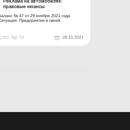
Реклама на автомобилях:
правовые нюансы
Баланс № 47 от 29 ноября 2021 года
Ситуация. Предприятие в своей
деятельности использует несколько
грузовых автомобилей. Решили разместить
на этих автомобилях рекламу – логотип
0
0
73
26.11.2021
предприятия, информацию о товарах и
контактные телефоны. Причем на одних
наших автомобилях будет размещаться
собстве...