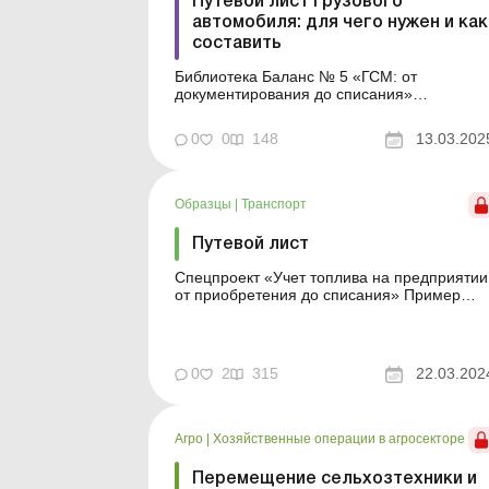
Путевой лист грузового
автомобиля: для чего нужен и как
составить
Библиотека Баланс № 5 «ГСМ: от
документирования до списания»
Бухгалтеры наверняка помнят те времена,
когда налоговики в процессе
0
0
148
13.03.202
документальных проверок придирчиво
изучали путевые листы грузовиков, которы
следовало выписывать по установленной
типовой форме. Однако с тех пор прошло
Образцы
|
Транспорт
мног...
Путевой лист
Спецпроект «Учет топлива на предприятии
от приобретения до списания» Пример
составления (на языке оригинала)
Образец для загрузки См. также: Акт на
списание топлива, использованного для
заправки служебного автомобиля ...
0
2
315
22.03.202
Агро
|
Хозяйственные операции в агросекторе
Перемещение сельхозтехники и