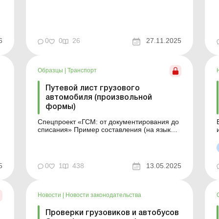
прогнозируемость очереди: массовые
отмены регистраций; «пустые» записи без
теме
реального намерения выезда; задержки в
выходные; невозможность прогнозировать
о
время прибытия. Больше по теме: Путевой
6
0
0
26
27.11.2025
лист грузового автомо...
Образцы
|
Транспорт
Путевой лист грузового
автомобиля (произвольной
формы)
Спецпроект «ГСМ: от документирования до
Б
списания» Пример составления (на языке
из
оригинала) Образец для загрузки
ТТН?
5
0
1
438
13.05.2025
Новости
|
Новости законодательства
Проверки грузовиков и автобусов