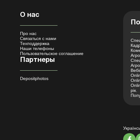
О нас
По
Про нас
Связаться с нами
Спец
Техподдержка
Кадр
Наши телефоны
Коме
Пользовательское соглашение
Агро 
Партнеры
Спец
Агро
Вебі
Onli
Depositphotos
Onli
Onli
рік.
Попу
Українс