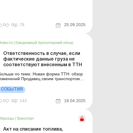
потому что это грозит штрафом! Больше по
: Когда нужно приводить в ТТН
информацию о погрузочно-разгрузочных
перациях? Утвержден порядок
функционирования системы э-ТТН: что
0
0
78
25.09.2025
изменится для участников перевозок?
Перевоз...
Новости
|
Ежедневный бухгалтерский обзор
Ответственность в случае, если
фактические данные груза не
соответствуют внесенным в ТТН
ольше по теме: Новая форма ТТН: обзор
менений Продавец своим транспортом
доставляет товар покупателю: нужна ли
 Перевозка ТМЦ для собственных
СОБЫТИЯ
нужд: необходима ли ТТН? Утвержден
порядок функционирования системы э-
0
0
143
18.04.2025
ТТН: что изменится для участников
перевозок? Укртрансбезопасность
информирует...
Образцы
|
Транспорт
Акт на списание топлива,