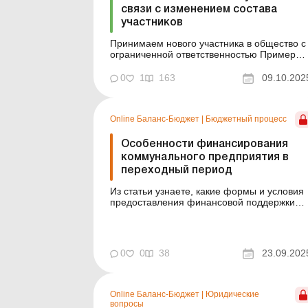
связи с изменением состава
участников
Принимаем нового участника в общество с
ограниченной ответственностью Пример
составления (на языке оригинала) Образе
для загрузки См. также: Акт приемки-
0
1
163
09.10.202
передачи доли в уставном капитале ООО ..
Online Баланс-Бюджет
|
Бюджетный процесс
Особенности финансирования
коммунального предприятия в
переходный период
Из статьи узнаете, какие формы и условия
предоставления финансовой поддержки
коммунальным предприятиям
предусматривает законодательство после
отмены Хозяйственного кодекса. Баланс-
Бюджет № 38 от 23 сентября 2025 года
0
0
38
23.09.202
Финансовый план – основной плановый
документ для коммунального предприятия
(д...
Online Баланс-Бюджет
|
Юридические
вопросы