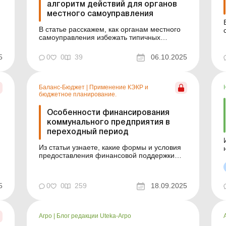
алгоритм действий для органов
местного самоуправления
В статье расскажем, как органам местного
самоуправления избежать типичных
ошибок в процессе подготовки решений и
ц
договоров купли-продажи земельных
5
0
0
39
06.10.2025
участков без проведения земельных торгов.
.
Баланс-Бюджет № 40 от 7 октября 2025
года Органы местного самоуправления
могут получить дополнительные поступ...
Баланс-Бюджет
|
Применение КЭКР и
бюджетное планирование.
Особенности финансирования
коммунального предприятия в
переходный период
Из статьи узнаете, какие формы и условия
предоставления финансовой поддержки
коммунальным предприятиям
предусматривает законодательство после
отмены Хозяйственного кодекса.
5
0
0
259
18.09.2025
Финансовый план – основной плановый
документ для коммунального предприятия
(далее – КП), определяющий источники
фин...
Агро
|
Блог редакции Uteka-Агро