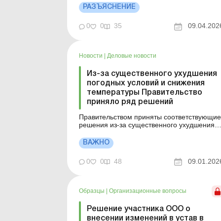
на налогообложение как резидента Дія Сіті
РАЗЪЯСНЕНИЕ
– плательщика налога на особых условиях
или отказе от такого налогообложения.
0
0
35
09.04.202
Больше по теме: Операции между
плательщиком налога на ...
Новости
|
Деловые новости
Из-за существенного ухудшения
погодных условий и снижения
температуры Правительство
приняло ряд решений
Правительством приняты соответствующие
решения из-за существенного ухудшения
погодных условий и снижения температур
воздуха. Об этом сообщила премьер-
ВАЖНО
министр Юлия Свириденко. В частности,
Министерство образования и науки вместе
0
0
48
09.01.202
с другими центральными органами
исполнительной власти, областным...
Образцы
|
Организационные вопросы
Решение участника ООО о
внесении изменений в устав в