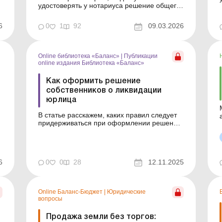
удостоверять у нотариуса решение общего
собрания членов фермерского хозяйства
или подлинность подписей членов
6
0
1
92
09.03.2026
хозяйства. Баланс-Агро № 10 от 10 марта
2026 года Из статьи вы узнаете, в каких
случаях решение общего собрания членов
фермерского хозяйства (далее –...
Online библиотека «Баланс»
|
Публикации
online издания Библиотека «Баланс»
Как оформить решение
собственников о ликвидации
юрлица
В статье расскажем, каких правил следует
придерживаться при оформлении решения
собственников юрлица о ликвидации, какие
ы
сведения должно содержать это решение, и
приведем его образец. Библиотека Баланс
№ 21 «Ликвидация юрлица: правовые и
6
0
0
28
12.11.2025
учетные вопросы» Процедура ликвидации
юридическог...
Online Баланс-Бюджет
|
Юридические
вопросы
Продажа земли без торгов: