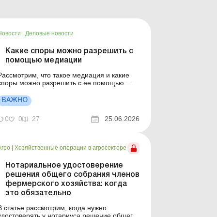
Новости
|
Деловые новости
Какие споры можно разрешить с
помощью медиации
Рассмотрим, что такое медиация и какие
споры можно разрешить с ее помощью.
Медиация – это внесудебная процедура
урегулирования вопроса, во время которой
ВАЖНО
стороны с помощью одного или нескольких
медиаторов пытаются предотвратить
0
0
27
25.06.2026
возникновение или урегулировать конфликт
(спор) путем перегово...
Агро
|
Хозяйственные операции в агросекторе
Нотариальное удостоверение
решения общего собрания членов
фермерского хозяйства: когда
это обязательно
В статье рассмотрим, когда нужно
удостоверять у нотариуса решение общего