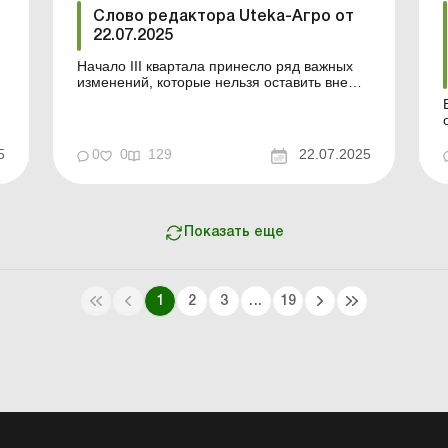
Слово редактора Uteka-Агро от
22.07.2025
Начало ІІІ квартала принесло ряд важных
изменений, которые нельзя оставить вне
поля зрения. Прежде всего мы
рассмотрели обновленные требования к
представлению финансовой и
статистической отчетности. Также в новых
5
0
0
129
22.07.2025
материалах Uteka-Агро – практические
рекомендации по оформлению налогового
залога...
Показать еще
1
2
3
...
19