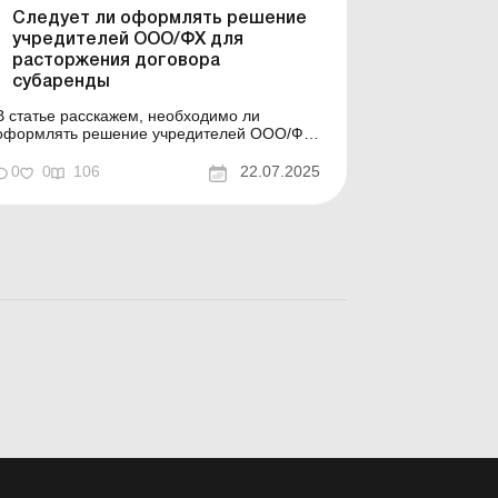
Следует ли оформлять решение
учредителей ООО/ФХ для
расторжения договора
субаренды
В статье расскажем, необходимо ли
оформлять решение учредителей ООО/ФХ,
если договор субаренды прекращается
досрочно. В статье на примере двух
0
0
106
22.07.2025
практических ситуаций рассмотрим,
следует ли получать предварительное
согласие учредителей ООО/членов
фермерского хозяйства для расторжения
договора субаренд...