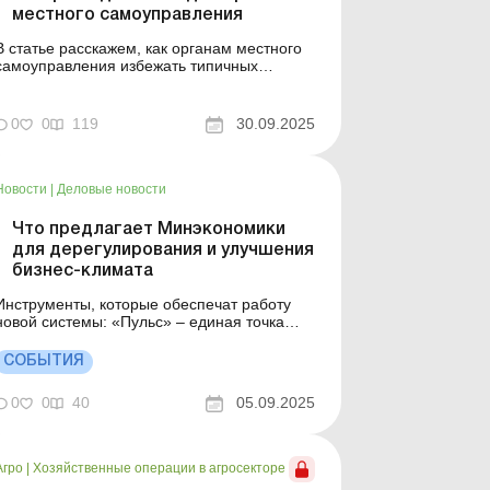
местного самоуправления
В статье расскажем, как органам местного
самоуправления избежать типичных
ошибок в процессе подготовки решений и
договоров купли-продажи земельных
участков без проведения земельных торгов.
0
0
119
30.09.2025
Органы местного самоуправления могут
получить дополнительные поступления в
местные бюджеты от продажи земельных...
Новости
|
Деловые новости
Что предлагает Минэкономики
для дерегулирования и улучшения
бизнес-климата
Инструменты, которые обеспечат работу
новой системы: «Пульс» – единая точка
входа для сигналов от бизнеса; Дашборд
бизнес-климата – агрегирует все проблемы
СОБЫТИЯ
и отражает их статус решения; регулярные
data-driven отчеты для руководства
0
0
40
05.09.2025
государства; цифровые сервисы «єД...
Агро
|
Хозяйственные операции в агросекторе