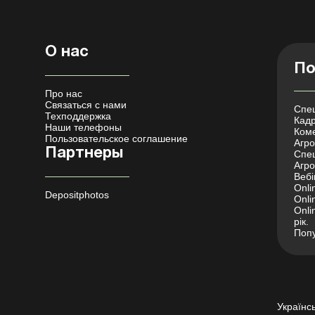
О нас
По
Про нас
Связаться с нами
Спец
Техподдержка
Кадр
Наши телефоны
Коме
Пользовательское соглашение
Агро 
Партнеры
Спец
Агро
Вебі
Onli
Depositphotos
Onli
Onli
рік.
Попу
Українс