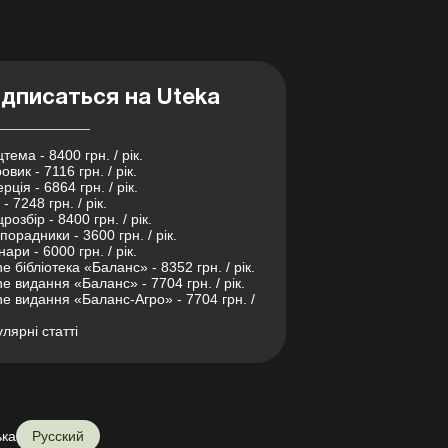
дписаться на Uteka
тема - 8400 грн. / рік.
овик - 7116 грн. / рік.
рція - 6864 грн. / рік.
- 7248 грн. / рік.
розбір - 8400 грн. / рік.
порадники - 3600 грн. / рік.
нари - 6000 грн. / рік.
ne бібліотека «Баланс» - 8352 грн. / рік.
ne видання «Баланс» - 7704 грн. / рік.
ne видання «Баланс-Агро» - 7704 грн. /
лярні статті
ька
Русский