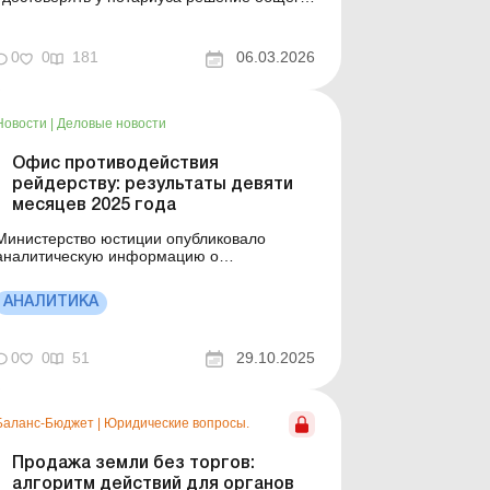
собрания членов фермерского хозяйства
или подлинность подписей членов
хозяйства. Из статьи вы узнаете, в каких
0
0
181
06.03.2026
случаях решение общего собрания членов
фермерского хозяйства (далее – ФХ) или
подлинность подписей членов ФХ п...
Новости
|
Деловые новости
Офис противодействия
рейдерству: результаты девяти
месяцев 2025 года
Министерство юстиции опубликовало
аналитическую информацию о
противодействии рейдерству. Какие жалобы
рассмотрело ведомство и сколько было
АНАЛИТИКА
положительных решений? Больше по теме:
Санкции за невыполнение норматива:
судебная практика в пользу работодателей
0
0
51
29.10.2025
Жалоба на расчет сумм административно-
хозяйс...
Баланс-Бюджет
|
Юридические вопросы.
Продажа земли без торгов:
алгоритм действий для органов