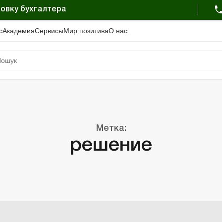
овку бухгалтера
с
Академия
Сервисы
Мир позитива
О нас
Метка:
решение