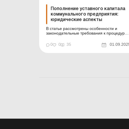
Пополнение уставного капитала
коммунального предприятия:
юридические аспекты
В статье рассмотрены особенности и
законодательные требования к процедуре
пополнения уставного капитала. Баланс-
Бюджет № 35 от 2 сентября 2025 года Для
0
0
35
01.09.202
более эффективной работы коммунальных
предприятий органы местного
самоуправления (далее – ОМС), которые
являются их учредителями, имеют прав...