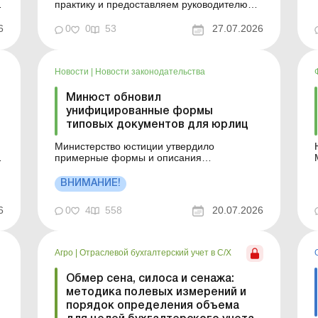
е
практику и предоставляем руководителю
практические советы, как действовать,
чтобы не очутиться под угрозой
6
0
0
53
27.07.2026
о
ответственности. Тема статьи: Договоры,
акты, счета: когда подпись руководителя
создает риски конфликта интересов Может
Новости
|
Новости законодательства
ли подпись руководителя на акте или ...
Минюст обновил
унифицированные формы
типовых документов для юрлиц
Министерство юстиции утвердило
е
примерные формы и описания
унифицированных документов, которые
создаются во время деятельности
ВНИМАНИЕ!
юридических лиц. Больше по теме:
Правила делопроизводства: изменения в
6
0
4
558
20.07.2026
и
электронном документообороте и другие
новации Изменения в Правилах
делопроизводства и архивного...
Агро
|
Отраслевой бухгалтерский учет в С/Х
Обмер сена, силоса и сенажа:
методика полевых измерений и
порядок определения объема