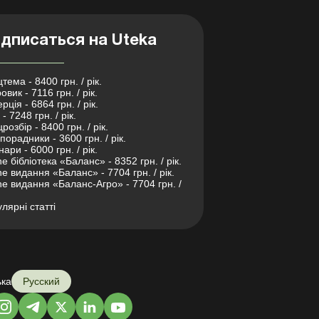
дписаться на Uteka
тема - 8400 грн. / рік.
овик - 7116 грн. / рік.
рція - 6864 грн. / рік.
- 7248 грн. / рік.
розбір - 8400 грн. / рік.
порадники - 3600 грн. / рік.
нари - 6000 грн. / рік.
ne бібліотека «Баланс» - 8352 грн. / рік.
ne видання «Баланс» - 7704 грн. / рік.
ne видання «Баланс-Агро» - 7704 грн. /
лярні статті
ька
Русский