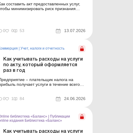
Как составить акт предоставленных услуг,
чтобы минимизировать риск признания
операции нереальной? Какие реквизиты
следует указать (в частности, с учетом
изменений с 01.04.2026 в оформлении
первички на услуги) и как широко
0
0
53
13.07.2026
раскрывать содержание операции? Обо все
этом – в статье. Баланс № 28 о...
Коммерция
|
Учет, налоги и отчетность
Как учитывать расходы на услуги
по акту, который оформляется
раз в год
Предприятие – плательщик налога на
прибыль получает услуги в течение всего
отчетного года. При этом поставщик услуг
оформляет акт оказанных услуг только раз
по результатам такого года. Как получателю
0
1
84
24.06.2026
услуг учитывать расходы по такому акту,
расскажем в статье. Проблемные расходы:
налоговые риск...
Online библиотека «Баланс»
|
Публикации
online издания Библиотека «Баланс»
Как учитывать расходы на услуги