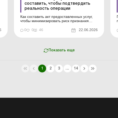
составить, чтобы подтвердить
реальность операции
Как составить акт предоставленных услуг,
чтобы минимизировать риск признания
операции нереальной? Какие реквизиты
следует указать (в частности, с учетом
6
0
0
46
22.06.2026
изменений с 01.04.2026 в оформлении
первички на услуги) и как широко
е
раскрывать содержание операции? Обо все
этом – в статье. Библиотека Ба...
Показать еще
1
2
3
...
14