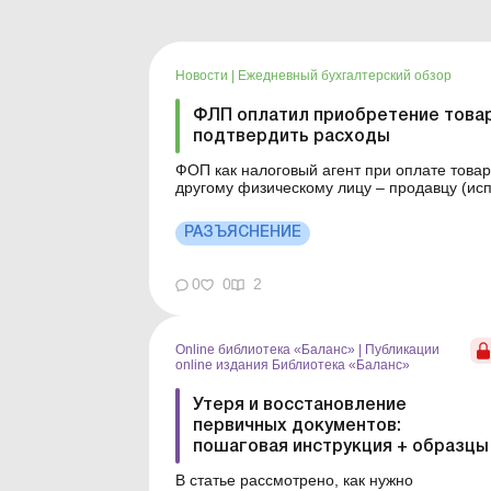
Новости
|
Ежедневный бухгалтерский обзор
ФЛП оплатил приобретение товар
подтвердить расходы
ФОП как налоговый агент при оплате товар
другому физическому лицу – продавцу (исп
самозанятое лицо, может подтвердить пон
(выполненных работ) (исполни...
РАЗЪЯСНЕНИЕ
0
0
2
Online библиотека «Баланс»
|
Публикации
online издания Библиотека «Баланс»
Утеря и восстановление
первичных документов:
пошаговая инструкция + образцы
В статье рассмотрено, как нужно