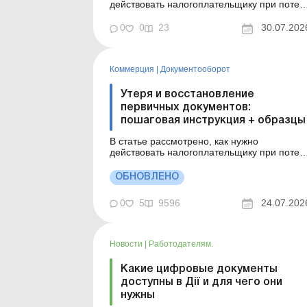
действовать налогоплательщику при потер
первичных документов, и приведены
образцы необходимых документов. Серия
0
0
23
30.07.202
Библиотека «Баланс» Спецтема
«Первичные и кадровые документы:
оригиналы, копии, дубликаты» Утеря
Коммерция
|
Документооборот
первичных документов может быть ...
Утеря и восстановление
первичных документов:
пошаговая инструкция + образцы
В статье рассмотрено, как нужно
действовать налогоплательщику при потер
первичных документов, и приведены
образцы необходимых документов. Утеря
ОБНОВЛЕНО
первичных документов может быть связана
с небрежностью лиц, ответственных за
0
5
9596
24.07.202
хранение документов, кражей, природным
катаклизмами (пожар, наводнение и т. д...
Новости
|
Работодателям.
Какие цифровые документы
доступны в Дії и для чего они
нужны