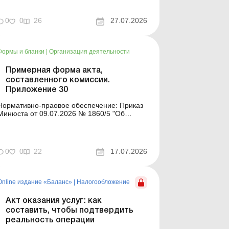
практические советы, как действовать,
чтобы не очутиться под угрозой
тветственности. Тема статьи: Договоры,
0
0
26
27.07.2026
акты, счета: когда подпись руководителя
создает риски конфликта интересов Может
ли подпись руководителя на акте или сч...
Формы и бланки
|
Организация деятельности
Примерная форма акта,
составленного комиссии.
Приложение 30
Нормативно-праовое обеспечение: Приказ
Минюста от 09.07.2026 № 1860/5 "Об
утверждении примерных форм и
описей унифицированных форм типовых
документов, создаваемых во время
деятельности юридического лица» Форма
0
0
22
17.07.2026
для загрузки: Другие примерные формы и
описи унифицирован...
Online издание «Баланс»
|
Налогообложение
Акт оказания услуг: как
составить, чтобы подтвердить
реальность операции