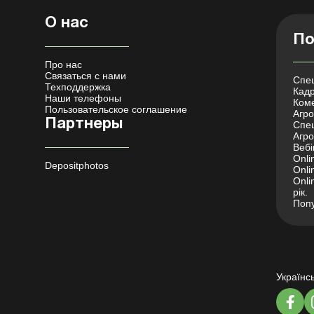
О нас
По
Про нас
Связаться с нами
Спец
Техподдержка
Кадр
Наши телефоны
Коме
Пользовательское соглашение
Агро 
Партнеры
Спец
Агро
Вебі
Onli
Depositphotos
Onli
Onli
рік.
Попу
Українс