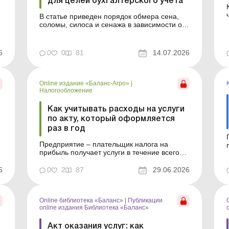
для целей бухгалтерского учета
В статье приведен порядок обмера сена,
соломы, силоса и сенажа в зависимости от
формы их хранения, а также правила
документального оформления результатов
измерений для целей бухгалтерского учета.
6
0
0
81
14.07.2026
Остатки кормов в бухгалтерском учете
должны подтверждаться не
приблизительной оценкой, а результатами
фа...
Online издание «Баланс-Агро»
|
Налогообложение
Как учитывать расходы на услуги
по акту, который оформляется
раз в год
Предприятие – плательщик налога на
прибыль получает услуги в течение всего
отчетного года. При этом поставщик услуг
оформляет акт оказанных услуг только раз
6
0
2
87
29.06.2026
по результатам такого года. Как получателю
услуг учитывать расходы по такому акту,
расскажем в статье. Баланс-Агро № 26 от
Online библиотека «Баланс»
|
Публикации
30 июня 2026...
online издания Библиотека «Баланс»
Акт оказания услуг: как