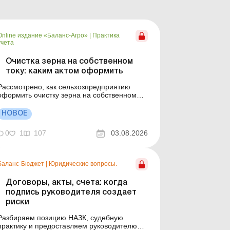
Online издание «Баланс-Агро»
|
Практика
учета
Очистка зерна на собственном
току: каким актом оформить
Рассмотрено, как сельхозпредприятию
оформить очистку зерна на собственном
току: обязательно ли применять форму №
34, можно ли использовать форму № 82
НОВОЕ
старого образца, как утвердить
собственный акт и как проверить
0
1
107
03.08.2026
показатели очистки по контрольным
расчетам. Баланс-Агро № 31 от 4 августа
2026 года П...
Баланс-Бюджет
|
Юридические вопросы.
Договоры, акты, счета: когда
подпись руководителя создает
риски
Разбираем позицию НАЗК, судебную
практику и предоставляем руководителю