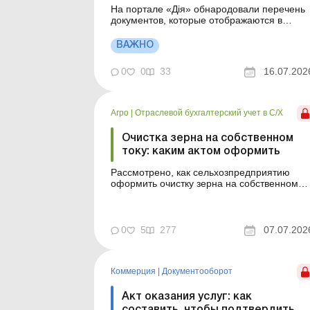
На портале «Дія» обнародовали перечень
документов, которые отображаются в
системе. Какие документы доступны и для
чего они – узнайте из этого материала.
ВАЖНО
Больше по теме: Когда и как подать
декларацию об имущественном состоянии
0
0
33
16.07.202
и доходах В приложении «Дія» уже досту...
Агро
|
Отраслевой бухгалтерский учет в С/Х
Очистка зерна на собственном
току: каким актом оформить
Рассмотрено, как сельхозпредприятию
оформить очистку зерна на собственном
току: обязательно ли применять форму №
34, можно ли использовать форму № 82
старого образца, как утвердить
собственный акт и как проверить
0
5
277
07.07.202
показатели очистки по контрольным
расчетам. После уборки урожая зерно
часто требует очи...
Коммерция
|
Документооборот
Акт оказания услуг: как