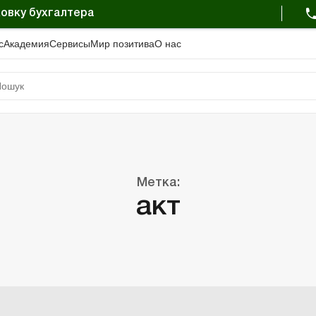
овку бухгалтера
с
Академия
Сервисы
Мир позитива
О нас
Метка:
акт