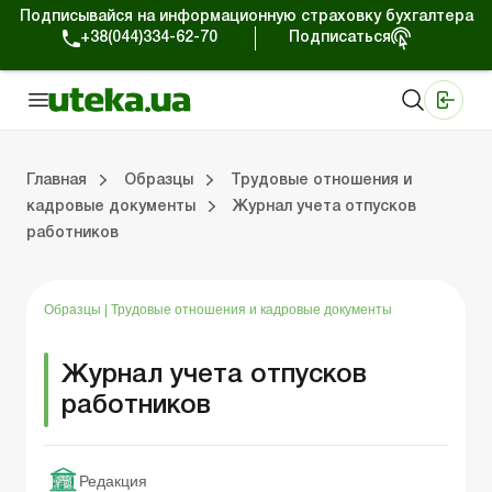
Подписывайся на информационную страховку бухгалтера
+38(044)334-62-70
Подписаться
Медицинские КНП
Online издание «Баланс»
Online издание «Баланс-Агро»
Online библиотека «Баланс»
Портал Баланс-Бюджет
Сервисы Баланс-Бюджет
Мир позитива
Главная
Образцы
Трудовые отношения и
кадровые документы
Журнал учета отпусков
работников
Организационные вопросы
Нематериальные активы
Средства и расчеты
Регистрационные документы
Общение с проверяющими
Налоговая накладная/расчет корректировки
Хозяйственные договоры
Образцы
|
Трудовые отношения и кадровые документы
Журнал учета отпусков
работников
Редакция