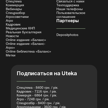
Спецтема
Связаться с нами
Коммерция
Техподдержка
Вебинары
Наши телефоны
Спецразбор
Пользовательское
Агросоветчики
соглашение
Агро
Партнеры
Кадровик
Медицинские КНП
Реальная бухгалтерия
Depositphotos
Новости
Online издание «Баланс»
Online издание «Баланс-
Агро»
Online библиотека «Баланс»
Метки
Подписаться на Uteka
Спецтема - 8400 грн. / рік.
Кадровик - 7116 грн. / рік.
Комерція - 6864 грн. / рік.
Агро - 7248 грн. / рік.
Спецрозбір - 8400 грн. / рік.
Агропорадники - 3600 грн. / рік.