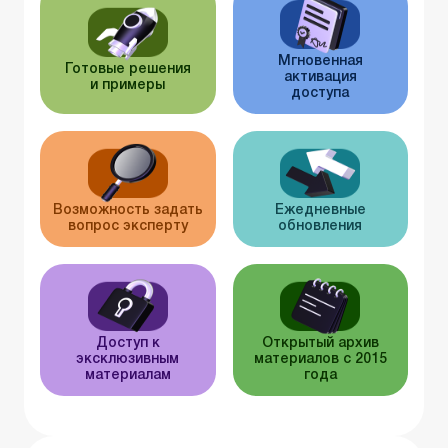
Мгновенная
Готовые решения
активация
и примеры
доступа
Возможность задать
Ежедневные
вопрос эксперту
обновления
Доступ к
Открытый архив
эксклюзивным
материалов с 2015
материалам
года