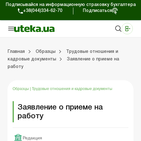
Подписывайся на информационную страховку бухгалтера
+38(044)334-62-70
Подписаться
Медицинские КНП
Online издание «Баланс»
Online издание «Баланс-Агро»
Online библиотека «Баланс»
Портал Баланс-Бюджет
Сервисы Баланс-Бюджет
Мир позитива
Главная
Образцы
Трудовые отношения и
кадровые документы
Заявление о приеме на
работу
Организационные вопросы
Нематериальные активы
Средства и расчеты
Регистрационные документы
Общение с проверяющими
Налоговая накладная/расчет корректировки
Хозяйственные договоры
Образцы
|
Трудовые отношения и кадровые документы
Заявление о приеме на
работу
Редакция