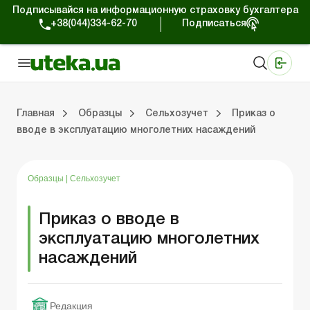
Подписывайся на информационную страховку бухгалтера
+38(044)334-62-70
Подписаться
Медицинские КНП
Online издание «Баланс»
Online издание «Баланс-Агро»
Online библиотека «Баланс»
Портал Баланс-Бюджет
Сервисы Баланс-Бюджет
Мир позитива
Главная
Образцы
Сельхозучет
Приказ о
вводе в эксплуатацию многолетних насаждений
Организационные вопросы
Нематериальные активы
Средства и расчеты
Регистрационные документы
Общение с проверяющими
Налоговая накладная/расчет корректировки
Хозяйственные договоры
Образцы
|
Сельхозучет
Приказ о вводе в
эксплуатацию многолетних
насаждений
Редакция