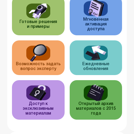
Мгновенная
Готовые решения
активация
и примеры
доступа
Возможность задать
Ежедневные
вопрос эксперту
обновления
Доступ к
Открытый архив
эксклюзивным
материалов с 2015
материалам
года