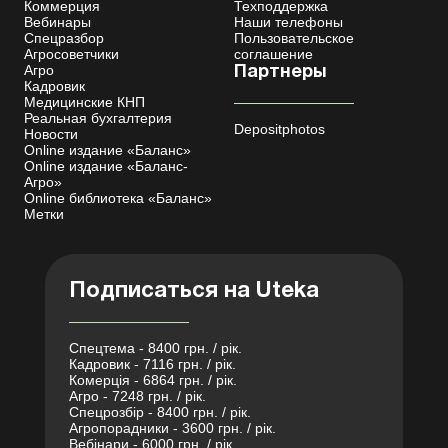
Коммерция
Техподдержка
Вебинары
Наши телефоны
Спецразбор
Пользовательское
Агросоветчики
соглашение
Агро
Партнеры
Кадровик
Медицинские КНП
Реальная бухгалтерия
Depositphotos
Новости
Online издание «Баланс»
Online издание «Баланс-
Агро»
Online библиотека «Баланс»
Метки
Подписаться на Uteka
Спецтема - 8400 грн. / рік.
Кадровик - 7116 грн. / рік.
Комерція - 6864 грн. / рік.
Агро - 7248 грн. / рік.
Спецрозбір - 8400 грн. / рік.
Агропорадники - 3600 грн. / рік.
Вебінари - 6000 грн. / рік.