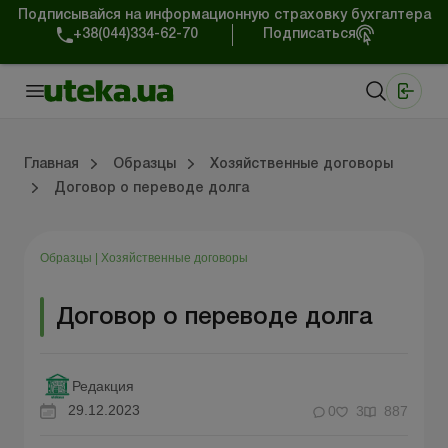
Подписывайся на информационную страховку бухгалтера
+38(044)334-62-70
Подписаться
Медицинские КНП
Online издание «Баланс»
Online издание «Баланс-Агро»
Online библиотека «Баланс»
Портал Баланс-Бюджет
Сервисы Баланс-Бюджет
Мир позитива
Главная
Образцы
Хозяйственные договоры
Договор о переводе долга
Организационные вопросы
Нематериальные активы
Средства и расчеты
Регистрационные документы
Общение с проверяющими
Налоговая накладная/расчет корректировки
Хозяйственные договоры
Образцы
|
Хозяйственные договоры
Договор о переводе долга
Редакция
29.12.2023
0
3
887