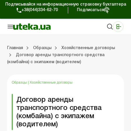
Подписывайся на информационную страховку бухгалтера
+38(044)334-62-70
Подписаться
Медицинские КНП
Online издание «Баланс»
Online издание «Баланс-Агро»
Online библиотека «Баланс»
Портал Баланс-Бюджет
Сервисы Баланс-Бюджет
Мир позитива
Главная
Образцы
Хозяйственные договоры
Договор аренды транспортного средства
(комбайна) с экипажем (водителем)
Организационные вопросы
Нематериальные активы
Средства и расчеты
Регистрационные документы
Общение с проверяющими
Налоговая накладная/расчет корректировки
Хозяйственные договоры
Образцы
|
Хозяйственные договоры
Договор аренды
транспортного средства
(комбайна) с экипажем
(водителем)