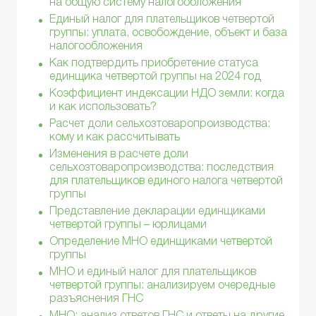
на общую систему налогообложения
Единый налог для плательщиков четвертой
группы: уплата, освобождение, объект и база
налогообложения
Как подтвердить приобретение статуса
единщика четвертой группы на 2024 год
Коэффициент индексации НДО земли: когда
и как использовать?
Расчет доли сельхозтоваропроизводства:
кому и как рассчитывать
Изменения в расчете доли
сельхозтоваропроизводства: последствия
для плательщиков единого налога четвертой
группы
Представление декларации единщиками
четвертой группы – юрлицами
Определение МНО единщиками четвертой
группы
МНО и единый налог для плательщиков
четвертой группы: анализируем очередные
разъяснения ГНС
МНО: анализ ответов ГНС и ответы на другие